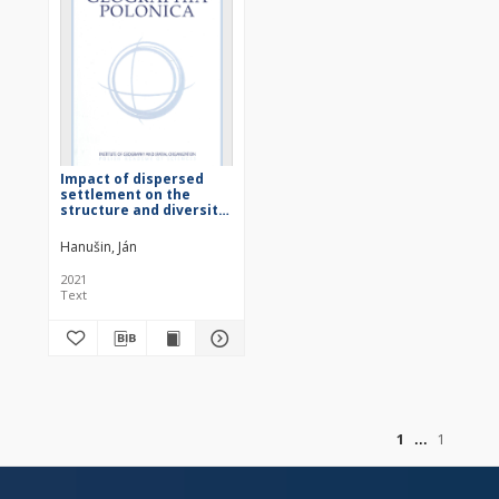
Impact of dispersed
settlement on the
structure and diversity
of rural landscape
(Case study of village
Hanušin, Ján
Hrušov, Slovak Republic)
2021
Text
of
1
1