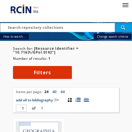
How to search...
Change search criteria
Search for:
[Resource Identifier =
"10.7163\/GPol.0192"]
Number of results:
1
Filters
Items per page:
24
40
64
add all to bibliography
of
1