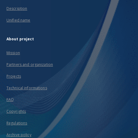
Description
Unified name
About project
Mission
Partners and organization
Projects
Technical informations
FAQ
Copyrights
Regulations
Archive policy