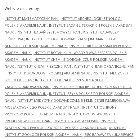
Website created by
INSTYTUT MATEMATYCZNY PAN
;
INSTYTUT ARCHEOLOGII I ETNOLOGII
POLSKIEJ AKADEMII NAUK
;
INSTYTUT BADAŃ LITERACKICH POLSKIEJ AKADEMII
NAUK
;
INSTYTUT BADAŃ SYSTEMOWYCH PAN
;
INSTYTUT BADAWCZY
LEŚNICTWA
;
INSTYTUT BIOLOGII DOŚWIADCZALNEJ IM. MARCELEGO
NENCKIEGO POLSKIEJ AKADEMII NAUK
;
INSTYTUT BIOLOGII SSAKÓW POLSKIEJ
AKADEMII NAUK
;
INSTYTUT BOTANIKI IM. WŁADYSŁAWA SZAFERA POLSKIEJ
AKADEMII NAUK
;
INSTYTUT CHEMII BIOORGANICZNEJ POLSKIEJ AKADEMII
NAUK
;
INSTYTUT CHEMII FIZYCZNEJ PAN
;
INSTYTUT CHEMII ORGANICZNEJ PAN
;
INSTYTUT DENDROLOGII POLSKIEJ AKADEMII NAUK
;
INSTYTUT FILOZOFII I
SOCJOLOGII PAN
;
INSTYTUT GEOGRAFII I PRZESTRZENNEGO
ZAGOSPODAROWANIA PAN
;
INSTYTUT HISTORII im. TADEUSZA MANTEUFFLA
POLSKIEJ AKADEMII NAUK
;
INSTYTUT JĘZYKA POLSKIEGO POLSKIEJ AKADEMII
NAUK
;
INSTYTUT MEDYCYNY DOŚWIADCZALNEJ I KLINICZNEJ IM.MIROSŁAWA
MOSSAKOWSKIEGO POLSKIEJ AKADEMII NAUK
;
INSTYTUT OCHRONY
PRZYRODY POLSKIEJ AKADEMII NAUK
;
INSTYTUT PODSTAWOWYCH
PROBLEMÓW TECHNIKI PAN
;
INSTYTUT SLAWISTYKI PAN
;
INSTYTUT
SYSTEMATYKI I EWOLUCJI ZWIERZĄT POLSKIEJ AKADEMII NAUK
;
MUZEUM I
INSTYTUT ZOOLOGII POLSKIEJ AKADEMII NAUK
;
SIEĆ BADAWCZA ŁUKASIEWICZ