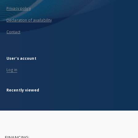
Privacy policy
Declaration of availability
Contact
User's account
Log in
Recently viewed
FINANCING: