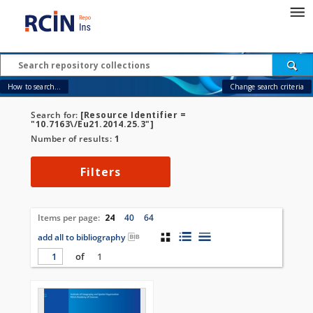
How to search...
Change search criteria
Search for:
[Resource Identifier =
"10.7163\/Eu21.2014.25.3"]
Number of results:
1
Filters
Items per page:
24
40
64
add all to bibliography
of
1