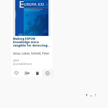
Making ESPON
knowledge more
tangible for detecting
regional potentials and
challenges: five
Smas, Lukas
Schmitt, Peter
territorial approaches
2014
Journal/Article
of
1
1