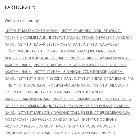
PARTNERSHIP:
Website created by
INSTYTUT MATEMATYCZNY PAN
;
INSTYTUT ARCHEOLOGII I ETNOLOGII
POLSKIEJ AKADEMII NAUK
;
INSTYTUT BADAŃ LITERACKICH POLSKIEJ AKADEMII
NAUK
;
INSTYTUT BADAŃ SYSTEMOWYCH PAN
;
INSTYTUT BADAWCZY
LEŚNICTWA
;
INSTYTUT BIOLOGII DOŚWIADCZALNEJ IM. MARCELEGO
NENCKIEGO POLSKIEJ AKADEMII NAUK
;
INSTYTUT BIOLOGII SSAKÓW POLSKIEJ
AKADEMII NAUK
;
INSTYTUT BOTANIKI IM. WŁADYSŁAWA SZAFERA POLSKIEJ
AKADEMII NAUK
;
INSTYTUT CHEMII BIOORGANICZNEJ POLSKIEJ AKADEMII
NAUK
;
INSTYTUT CHEMII FIZYCZNEJ PAN
;
INSTYTUT CHEMII ORGANICZNEJ PAN
;
INSTYTUT DENDROLOGII POLSKIEJ AKADEMII NAUK
;
INSTYTUT FILOZOFII I
SOCJOLOGII PAN
;
INSTYTUT GEOGRAFII I PRZESTRZENNEGO
ZAGOSPODAROWANIA PAN
;
INSTYTUT HISTORII im. TADEUSZA MANTEUFFLA
POLSKIEJ AKADEMII NAUK
;
INSTYTUT JĘZYKA POLSKIEGO POLSKIEJ AKADEMII
NAUK
;
INSTYTUT MEDYCYNY DOŚWIADCZALNEJ I KLINICZNEJ IM.MIROSŁAWA
MOSSAKOWSKIEGO POLSKIEJ AKADEMII NAUK
;
INSTYTUT OCHRONY
PRZYRODY POLSKIEJ AKADEMII NAUK
;
INSTYTUT PODSTAWOWYCH
PROBLEMÓW TECHNIKI PAN
;
INSTYTUT SLAWISTYKI PAN
;
INSTYTUT