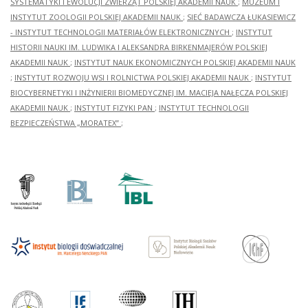
SYSTEMATYKI I EWOLUCJI ZWIERZĄT POLSKIEJ AKADEMII NAUK
;
MUZEUM I
INSTYTUT ZOOLOGII POLSKIEJ AKADEMII NAUK
;
SIEĆ BADAWCZA ŁUKASIEWICZ
- INSTYTUT TECHNOLOGII MATERIAŁÓW ELEKTRONICZNYCH
;
INSTYTUT
HISTORII NAUKI IM. LUDWIKA I ALEKSANDRA BIRKENMAJERÓW POLSKIEJ
AKADEMII NAUK
;
INSTYTUT NAUK EKONOMICZNYCH POLSKIEJ AKADEMII NAUK
;
INSTYTUT ROZWOJU WSI I ROLNICTWA POLSKIEJ AKADEMII NAUK
;
INSTYTUT
BIOCYBERNETYKI I INŻYNIERII BIOMEDYCZNEJ IM. MACIEJA NAŁĘCZA POLSKIEJ
AKADEMII NAUK
;
INSTYTUT FIZYKI PAN
;
INSTYTUT TECHNOLOGII
BEZPIECZEŃSTWA „MORATEX”
;