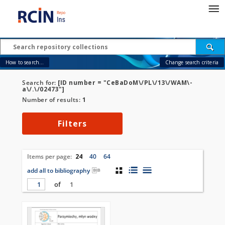
How to search...
Change search criteria
Search for:
[ID number = "CeBaDoM\/PL\/13\/WAM\-
a\/.\/02473"]
Number of results:
1
Filters
Items per page:
24
40
64
add all to bibliography
of
1