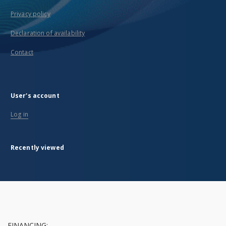
Privacy policy
Declaration of availability
Contact
User's account
Log in
Recently viewed
FINANCING: