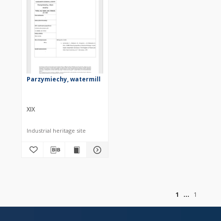
Parzymiechy, watermill
XIX
Industrial heritage site
of
1
1