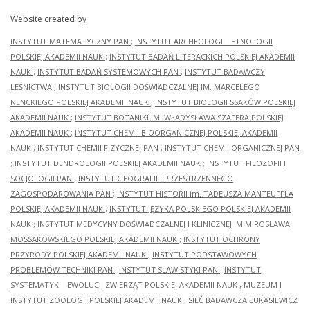
Website created by
INSTYTUT MATEMATYCZNY PAN
;
INSTYTUT ARCHEOLOGII I ETNOLOGII
POLSKIEJ AKADEMII NAUK
;
INSTYTUT BADAŃ LITERACKICH POLSKIEJ AKADEMII
NAUK
;
INSTYTUT BADAŃ SYSTEMOWYCH PAN
;
INSTYTUT BADAWCZY
LEŚNICTWA
;
INSTYTUT BIOLOGII DOŚWIADCZALNEJ IM. MARCELEGO
NENCKIEGO POLSKIEJ AKADEMII NAUK
;
INSTYTUT BIOLOGII SSAKÓW POLSKIEJ
AKADEMII NAUK
;
INSTYTUT BOTANIKI IM. WŁADYSŁAWA SZAFERA POLSKIEJ
AKADEMII NAUK
;
INSTYTUT CHEMII BIOORGANICZNEJ POLSKIEJ AKADEMII
NAUK
;
INSTYTUT CHEMII FIZYCZNEJ PAN
;
INSTYTUT CHEMII ORGANICZNEJ PAN
;
INSTYTUT DENDROLOGII POLSKIEJ AKADEMII NAUK
;
INSTYTUT FILOZOFII I
SOCJOLOGII PAN
;
INSTYTUT GEOGRAFII I PRZESTRZENNEGO
ZAGOSPODAROWANIA PAN
;
INSTYTUT HISTORII im. TADEUSZA MANTEUFFLA
POLSKIEJ AKADEMII NAUK
;
INSTYTUT JĘZYKA POLSKIEGO POLSKIEJ AKADEMII
NAUK
;
INSTYTUT MEDYCYNY DOŚWIADCZALNEJ I KLINICZNEJ IM.MIROSŁAWA
MOSSAKOWSKIEGO POLSKIEJ AKADEMII NAUK
;
INSTYTUT OCHRONY
PRZYRODY POLSKIEJ AKADEMII NAUK
;
INSTYTUT PODSTAWOWYCH
PROBLEMÓW TECHNIKI PAN
;
INSTYTUT SLAWISTYKI PAN
;
INSTYTUT
SYSTEMATYKI I EWOLUCJI ZWIERZĄT POLSKIEJ AKADEMII NAUK
;
MUZEUM I
INSTYTUT ZOOLOGII POLSKIEJ AKADEMII NAUK
;
SIEĆ BADAWCZA ŁUKASIEWICZ