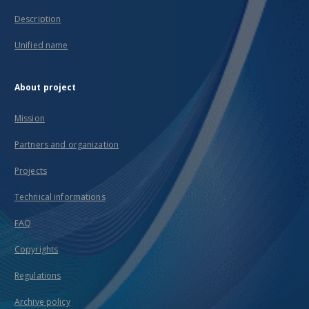
Description
Unified name
About project
Mission
Partners and organization
Projects
Technical informations
FAQ
Copyrights
Regulations
Archive policy