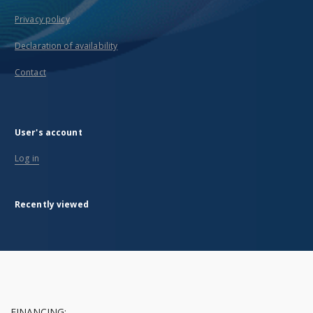
Privacy policy
Declaration of availability
Contact
User's account
Log in
Recently viewed
FINANCING: