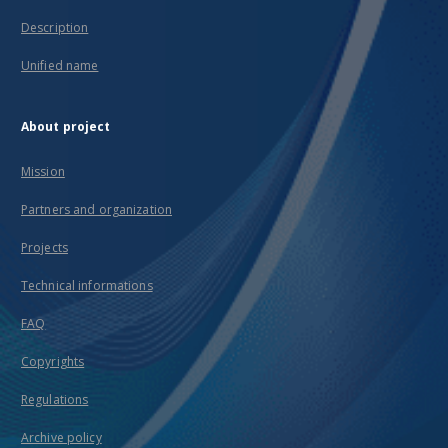
Description
Unified name
About project
Mission
Partners and organization
Projects
Technical informations
FAQ
Copyrights
Regulations
Archive policy