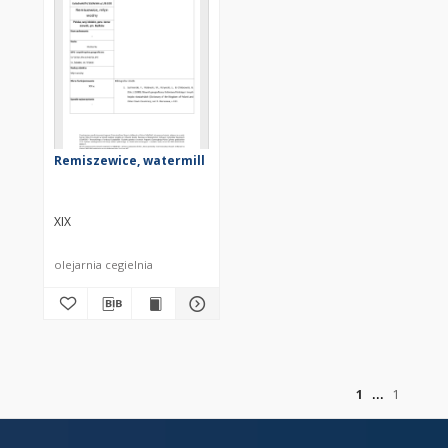
Remiszewice, watermill
XIX
olejarnia cegielnia
of
1
1