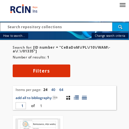
How to search...
Change search criteria
Search for:
[ID number = "CeBaDoM\/PL\/10\/WAM\-
a\/.\/01335"]
Number of results:
1
Filters
Items per page:
24
40
64
add all to bibliography
of
1