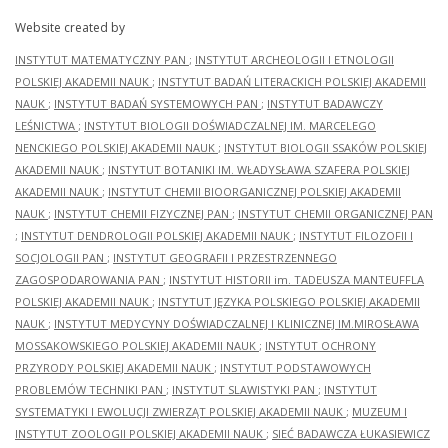
Website created by
INSTYTUT MATEMATYCZNY PAN
;
INSTYTUT ARCHEOLOGII I ETNOLOGII
POLSKIEJ AKADEMII NAUK
;
INSTYTUT BADAŃ LITERACKICH POLSKIEJ AKADEMII
NAUK
;
INSTYTUT BADAŃ SYSTEMOWYCH PAN
;
INSTYTUT BADAWCZY
LEŚNICTWA
;
INSTYTUT BIOLOGII DOŚWIADCZALNEJ IM. MARCELEGO
NENCKIEGO POLSKIEJ AKADEMII NAUK
;
INSTYTUT BIOLOGII SSAKÓW POLSKIEJ
AKADEMII NAUK
;
INSTYTUT BOTANIKI IM. WŁADYSŁAWA SZAFERA POLSKIEJ
AKADEMII NAUK
;
INSTYTUT CHEMII BIOORGANICZNEJ POLSKIEJ AKADEMII
NAUK
;
INSTYTUT CHEMII FIZYCZNEJ PAN
;
INSTYTUT CHEMII ORGANICZNEJ PAN
;
INSTYTUT DENDROLOGII POLSKIEJ AKADEMII NAUK
;
INSTYTUT FILOZOFII I
SOCJOLOGII PAN
;
INSTYTUT GEOGRAFII I PRZESTRZENNEGO
ZAGOSPODAROWANIA PAN
;
INSTYTUT HISTORII im. TADEUSZA MANTEUFFLA
POLSKIEJ AKADEMII NAUK
;
INSTYTUT JĘZYKA POLSKIEGO POLSKIEJ AKADEMII
NAUK
;
INSTYTUT MEDYCYNY DOŚWIADCZALNEJ I KLINICZNEJ IM.MIROSŁAWA
MOSSAKOWSKIEGO POLSKIEJ AKADEMII NAUK
;
INSTYTUT OCHRONY
PRZYRODY POLSKIEJ AKADEMII NAUK
;
INSTYTUT PODSTAWOWYCH
PROBLEMÓW TECHNIKI PAN
;
INSTYTUT SLAWISTYKI PAN
;
INSTYTUT
SYSTEMATYKI I EWOLUCJI ZWIERZĄT POLSKIEJ AKADEMII NAUK
;
MUZEUM I
INSTYTUT ZOOLOGII POLSKIEJ AKADEMII NAUK
;
SIEĆ BADAWCZA ŁUKASIEWICZ