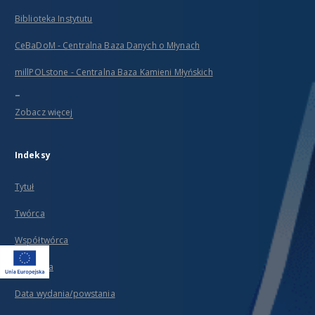
Biblioteka Instytutu
CeBaDoM - Centralna Baza Danych o Młynach
millPOLstone - Centralna Baza Kamieni Młyńskich
...
Zobacz więcej
Indeksy
Tytuł
Twórca
Współtwórca
Wydawca
Data wydania/powstania