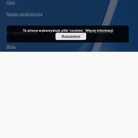
Opis
Nazwa ujednolicona
Ta strona wykorzystuje pliki 'cookies'.
Więcej informacji
O repozytorium
Rozumiem
Misja
Partnerzy i organizacja
Projekty RCIN i OZwRCIN
Informacje techniczne
Najczęściej zadawane pytania
Prawo autorskie
Regulamin świadczenia usług
Polityka archiwizacyjna