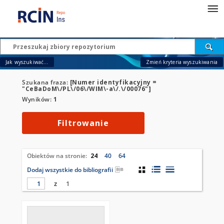
Jak wyszukiwać...
Zmień kryteria wyszukiwania
Szukana fraza:
[Numer identyfikacyjny =
"CeBaDoM\/PL\/06\/WIM\-a\/.\/00076"]
Wyników:
1
Filtrowanie
Obiektów na stronie:
24
40
64
Dodaj wszystkie do bibliografii
z
1