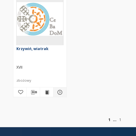
Krzywiń, wiatrak
XVII
zbożowy
z
1
1