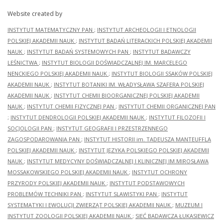
Website created by
INSTYTUT MATEMATYCZNY PAN
;
INSTYTUT ARCHEOLOGII I ETNOLOGII
POLSKIEJ AKADEMII NAUK
;
INSTYTUT BADAŃ LITERACKICH POLSKIEJ AKADEMII
NAUK
;
INSTYTUT BADAŃ SYSTEMOWYCH PAN
;
INSTYTUT BADAWCZY
LEŚNICTWA
;
INSTYTUT BIOLOGII DOŚWIADCZALNEJ IM. MARCELEGO
NENCKIEGO POLSKIEJ AKADEMII NAUK
;
INSTYTUT BIOLOGII SSAKÓW POLSKIEJ
AKADEMII NAUK
;
INSTYTUT BOTANIKI IM. WŁADYSŁAWA SZAFERA POLSKIEJ
AKADEMII NAUK
;
INSTYTUT CHEMII BIOORGANICZNEJ POLSKIEJ AKADEMII
NAUK
;
INSTYTUT CHEMII FIZYCZNEJ PAN
;
INSTYTUT CHEMII ORGANICZNEJ PAN
;
INSTYTUT DENDROLOGII POLSKIEJ AKADEMII NAUK
;
INSTYTUT FILOZOFII I
SOCJOLOGII PAN
;
INSTYTUT GEOGRAFII I PRZESTRZENNEGO
ZAGOSPODAROWANIA PAN
;
INSTYTUT HISTORII im. TADEUSZA MANTEUFFLA
POLSKIEJ AKADEMII NAUK
;
INSTYTUT JĘZYKA POLSKIEGO POLSKIEJ AKADEMII
NAUK
;
INSTYTUT MEDYCYNY DOŚWIADCZALNEJ I KLINICZNEJ IM.MIROSŁAWA
MOSSAKOWSKIEGO POLSKIEJ AKADEMII NAUK
;
INSTYTUT OCHRONY
PRZYRODY POLSKIEJ AKADEMII NAUK
;
INSTYTUT PODSTAWOWYCH
PROBLEMÓW TECHNIKI PAN
;
INSTYTUT SLAWISTYKI PAN
;
INSTYTUT
SYSTEMATYKI I EWOLUCJI ZWIERZĄT POLSKIEJ AKADEMII NAUK
;
MUZEUM I
INSTYTUT ZOOLOGII POLSKIEJ AKADEMII NAUK
;
SIEĆ BADAWCZA ŁUKASIEWICZ