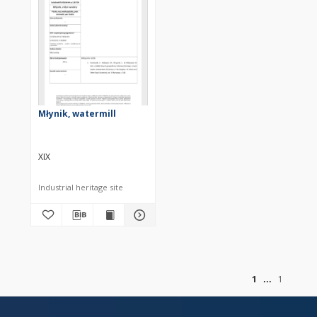
Młynik, watermill
XIX
Industrial heritage site
of
1
1