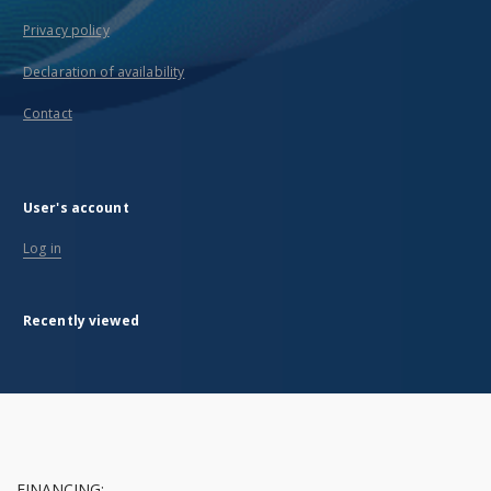
Privacy policy
Declaration of availability
Contact
User's account
Log in
Recently viewed
FINANCING: