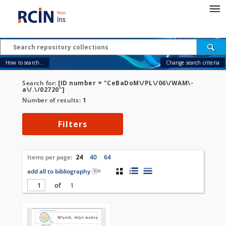
How to search...
Change search criteria
Search for:
[ID number = "CeBaDoM\/PL\/06\/WAM\-
a\/.\/02720"]
Number of results:
1
Filters
Items per page:
24
40
64
add all to bibliography
of
1