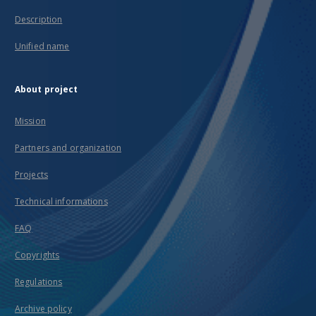
Description
Unified name
About project
Mission
Partners and organization
Projects
Technical informations
FAQ
Copyrights
Regulations
Archive policy