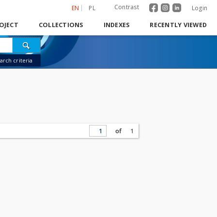
Contrast
EN
PL
Login
OJECT
COLLECTIONS
INDEXES
RECENTLY VIEWED
rch criteria
of
1