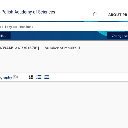
ABOUT PR
h...
Change sea
\/WAM\-a\/.\/04670"]
Number of results:
1
iography