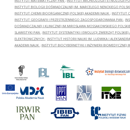
INSTYTUT MATEMATYCZNY PAN
;
INSTYTUT ARCHEOLOGII I ETNOLOGII PO
INSTYTUT BIOLOGII DOŚWIADCZALNEJ IM. MARCELEGO NENCKIEGO POLSKI
INSTYTUT CHEMII BIOORGANICZNEJ POLSKIEJ AKADEMII NAUK
;
INSTYTUT C
INSTYTUT GEOGRAFII I PRZESTRZENNEGO ZAGOSPODAROWANIA PAN
;
IN
DOŚWIADCZALNEJ I KLINICZNEJ IM.MIROSŁAWA MOSSAKOWSKIEGO POLSKI
SLAWISTYKI PAN
;
INSTYTUT SYSTEMATYKI I EWOLUCJI ZWIERZĄT POLSKIEJ
ELEKTRONICZNYCH
;
INSTYTUT HISTORII NAUKI IM. LUDWIKA I ALEKSAND
AKADEMII NAUK
;
INSTYTUT BIOCYBERNETYKI I INŻYNIERII BIOMEDYCZNEJ I