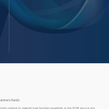
artners funds
orks related to making new facilities available in the RCIN service are