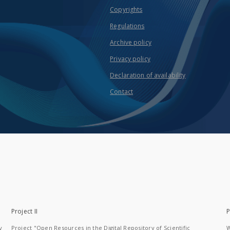
Copyrights
Regulations
Archive policy
Privacy policy
Declaration of availability
Contact
Project II
P
y
Project "Open Resources in the Digital Repository of Scientific
W