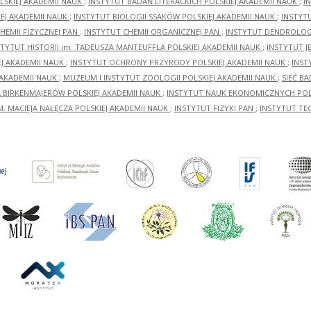
LSKIEJ AKADEMII NAUK
;
INSTYTUT BADAŃ LITERACKICH POLSKIEJ AKADEMII NAUK
;
I
EJ AKADEMII NAUK
;
INSTYTUT BIOLOGII SSAKÓW POLSKIEJ AKADEMII NAUK
;
INSTYT
HEMII FIZYCZNEJ PAN
;
INSTYTUT CHEMII ORGANICZNEJ PAN
;
INSTYTUT DENDROLOGI
STYTUT HISTORII im. TADEUSZA MANTEUFFLA POLSKIEJ AKADEMII NAUK
;
INSTYTUT J
EJ AKADEMII NAUK
;
INSTYTUT OCHRONY PRZYRODY POLSKIEJ AKADEMII NAUK
;
INST
 AKADEMII NAUK
;
MUZEUM I INSTYTUT ZOOLOGII POLSKIEJ AKADEMII NAUK
;
SIEĆ B
RA BIRKENMAJERÓW POLSKIEJ AKADEMII NAUK
;
INSTYTUT NAUK EKONOMICZNYCH POLS
M. MACIEJA NAŁĘCZA POLSKIEJ AKADEMII NAUK
;
INSTYTUT FIZYKI PAN
;
INSTYTUT TE