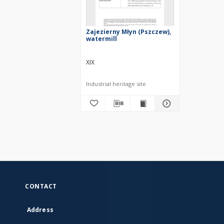
Zajezierny Młyn (Pszczew),
watermill
XIX
Industrial heritage site
CONTACT
Address