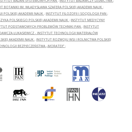
NSTYTUT BADAŃ SYSTEMOWYCH PAN
;
INSTYTUT BADAWCZY LEŚNICTWA
;
UT BOTANIKI IM. WŁADYSŁAWA SZAFERA POLSKIEJ AKADEMII NAUK
;
I POLSKIEJ AKADEMII NAUK
;
INSTYTUT FILOZOFII I SOCJOLOGII PAN
;
ĘZYKA POLSKIEGO POLSKIEJ AKADEMII NAUK
;
INSTYTUT MEDYCYNY
YTUT PODSTAWOWYCH PROBLEMÓW TECHNIKI PAN
;
INSTYTUT
ADAWCZA ŁUKASIEWICZ - INSTYTUT TECHNOLOGII MATERIAŁÓW
KIEJ AKADEMII NAUK
;
INSTYTUT ROZWOJU WSI I ROLNICTWA POLSKIEJ
CHNOLOGII BEZPIECZEŃSTWA „MORATEX”
;