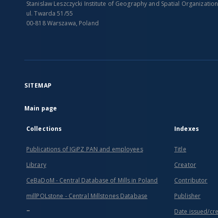
Stanislaw Leszczycki Institute of Geography and Spatial Organizatio
ul. Twarda 51/55
00-818 Warszawa, Poland
SITEMAP
Main page
Collections
Indexes
Publications of IGiPZ PAN and employees
Title
Library
Creator
CeBaDoM - Central Database of Mills in Poland
Contributor
millPOLstone - Central Millstones Database
Publisher
...
Date issued/cr