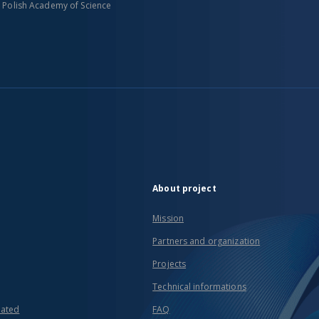
n Polish Academy of Science
About project
Mission
Partners and organization
Projects
Technical informations
eated
FAQ