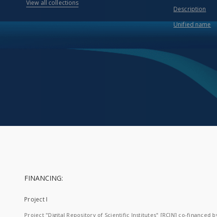
View all collections
Description
Unified name
FINANCING:
Project I
Project "Digital Repository of Scientific Institutes" [RCIN] co-financed b