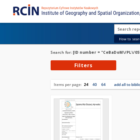
How to searc
Search for:
[ID number = "CeBaDoM\/PL\/05
Filters
Items per page:
24
40
64
add all to bibl