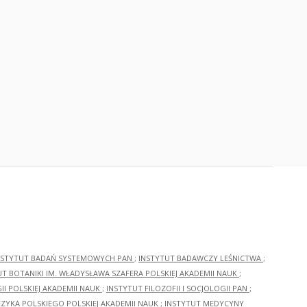
NSTYTUT BADAŃ SYSTEMOWYCH PAN
;
INSTYTUT BADAWCZY LEŚNICTWA
;
UT BOTANIKI IM. WŁADYSŁAWA SZAFERA POLSKIEJ AKADEMII NAUK
;
I POLSKIEJ AKADEMII NAUK
;
INSTYTUT FILOZOFII I SOCJOLOGII PAN
;
ĘZYKA POLSKIEGO POLSKIEJ AKADEMII NAUK
;
INSTYTUT MEDYCYNY