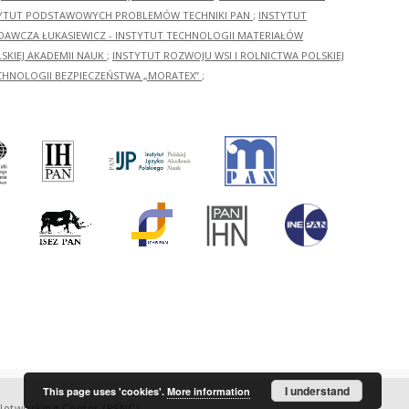
YTUT PODSTAWOWYCH PROBLEMÓW TECHNIKI PAN
;
INSTYTUT
ADAWCZA ŁUKASIEWICZ - INSTYTUT TECHNOLOGII MATERIAŁÓW
KIEJ AKADEMII NAUK
;
INSTYTUT ROZWOJU WSI I ROLNICTWA POLSKIEJ
CHNOLOGII BEZPIECZEŃSTWA „MORATEX”
;
I understand
This page uses 'cookies'.
More information
etworking Center (PSNC)