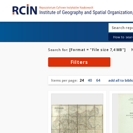
How to searc
Search for:
[Format = "File size 7,4 MB"]
Filters
Items per page:
24
40
64
add all to bibl