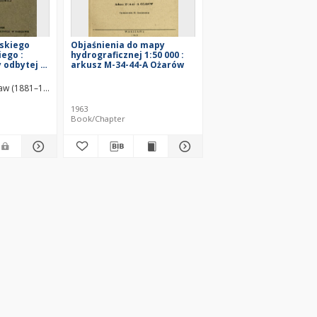
lskiego
Objaśnienia do mapy
ego :
hydrograficznej 1:50 000 :
y odbytej w
arkusz M-34-44-A Ożarów
wy
bót
atdienst
ław (1881–1959)
ach 7, 8 i 9
7 r.
1963
Book/Chapter