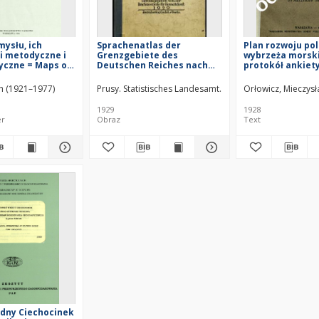
ysłu, ich
Sprachenatlas der
Plan rozwoju po
i metodyczne i
Grenzgebiete des
wybrzeża morski
yczne = Maps of
Deutschen Reiches nach
protokół ankiet
their
den Ergebnissen der
Gdyni z inicjaty
gical and
Volkszählung vom
Ministerstwa Ro
ch (1921–1977)
Prusy. Statistisches Landesamt
Reichszentrale für Heim
Orłowicz, Mieczys
ical attributes
16.VI.1925
Publicznych w dni
omyšlennosti, ih
października 192
1929
1928
ie i
er
Obraz
Text
ičeskie
ti
dny Ciechocinek