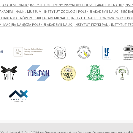
EJ AKADEMII NAUK
;
INSTYTUT OCHRONY PRZYRODY POLSKIEJ AKADEMII NAUK
;
INST
 AKADEMII NAUK
;
MUZEUM I INSTYTUT ZOOLOGII POLSKIEJ AKADEMII NAUK
;
SIEĆ B
RA BIRKENMAJERÓW POLSKIEJ AKADEMII NAUK
;
INSTYTUT NAUK EKONOMICZNYCH POLS
M. MACIEJA NAŁĘCZA POLSKIEJ AKADEMII NAUK
;
INSTYTUT FIZYKI PAN
;
INSTYTUT TE
O dLibra 6.3.21-RCIN
software created by
Poznan Supercomputing and N