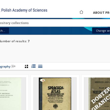
ABOUT PR
h...
Change sea
Number of results:
7
iography