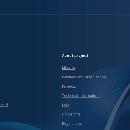
About project
Mission
Partners and organization
Projects
Technical informations
eated
FAQ
Copyrights
Regulations