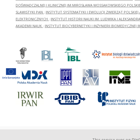
DOŚWIADCZALNEJ I KLINICZNEJ IM.MIROSŁAWA MOSSAKOWSKIEGO POLSKI
SLAWISTYKI PAN
;
INSTYTUT SYSTEMATYKI I EWOLUCJI ZWIERZĄT POLSKIEJ
ELEKTRONICZNYCH
;
INSTYTUT HISTORII NAUKI IM. LUDWIKA I ALEKSAND
AKADEMII NAUK
;
INSTYTUT BIOCYBERNETYKI I INŻYNIERII BIOMEDYCZNEJ I
This service runs on
DInG