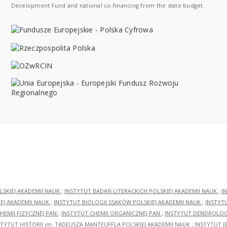
Development Fund and national co-financing from the state budget.
LSKIEJ AKADEMII NAUK
;
INSTYTUT BADAŃ LITERACKICH POLSKIEJ AKADEMII NAUK
;
I
EJ AKADEMII NAUK
;
INSTYTUT BIOLOGII SSAKÓW POLSKIEJ AKADEMII NAUK
;
INSTYT
HEMII FIZYCZNEJ PAN
;
INSTYTUT CHEMII ORGANICZNEJ PAN
;
INSTYTUT DENDROLOGI
STYTUT HISTORII im. TADEUSZA MANTEUFFLA POLSKIEJ AKADEMII NAUK
;
INSTYTUT J