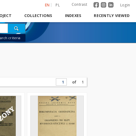
Contrast
EN
PL
Login
OJECT
COLLECTIONS
INDEXES
RECENTLY VIEWED
rch criteria
of
1