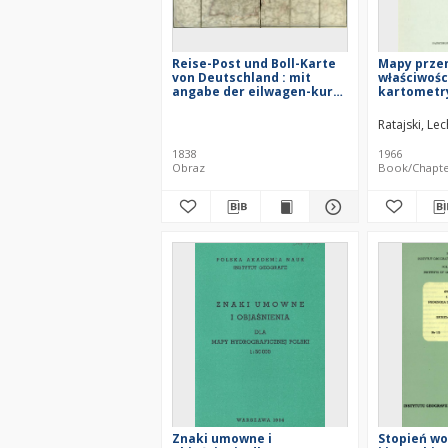
Reise-Post und Boll-Karte
Mapy przem
von Deutschland : mit
właściwośc
angabe der eilwagen-kurse
kartometr
udn besonderer Rücksicht
industry - 
auf die in dem grossen
methodolo
Ratajski, Le
deutschen Zoll-Verbande
cartomethr
vereinigten Staaten
= Karty pr
1838
1966
metodičesk
Obraz
Book/Chapt
kartometr
osobennos
Znaki umowne i
Stopień wo