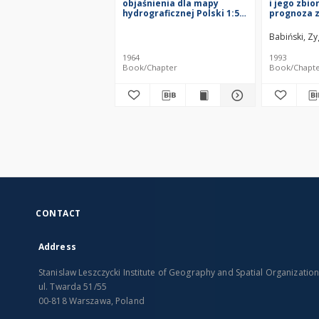
objaśnienia dla mapy
i jego zbio
hydrograficznej Polski 1:50
prognoza 
000
środowisk
= Ciechoci
Babiński, Zy
Nieszawa r
forecast o
1964
1993
environme
Book/Chapter
Book/Chapt
CONTACT
Address
Stanislaw Leszczycki Institute of Geography and Spatial Organizatio
ul. Twarda 51/55
00-818 Warszawa, Poland