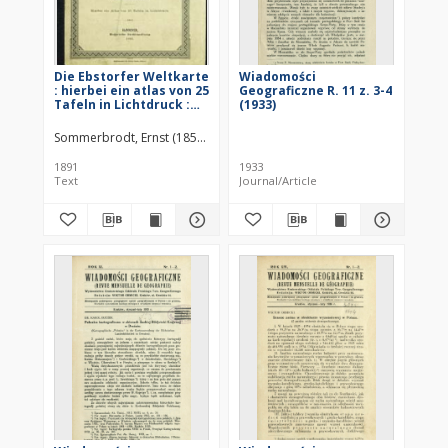
Die Ebstorfer Weltkarte
Wiadomości
: hierbei ein atlas von 25
Geograficzne R. 11 z. 3-4
Tafeln in Lichtdruck :
(1933)
[text]
Sommerbrodt, Ernst (1851– )
1891
1933
Text
Journal/Article