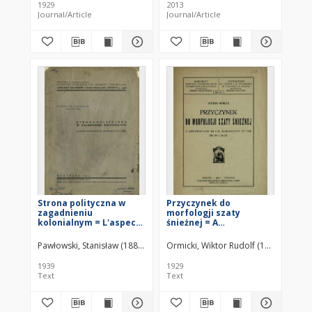
1929
2013
Journal/Article
Journal/Article
Strona polityczna w
Przyczynek do
zagadnieniu
morfologji szaty
kolonialnym = L'aspect
śnieżnej = A
politique du problème
contribution to the
colonial
morphology of the
Pawłowski, Stanisław (1882–1940)
Ormicki, Wiktor Rudolf (1898–1941)
snow-cover
1939
1929
Text
Text