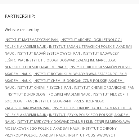
PARTNERSHIP:
Website created by
INSTYTUT MATEMATYCZNY PAN
;
INSTYTUT ARCHEOLOGII I ETNOLOGII
POLSKIEJ AKADEMII NAUK
;
INSTYTUT BADAŃ LITERACKICH POLSKIEJ AKADEMII
NAUK
;
INSTYTUT BADAŃ SYSTEMOWYCH PAN
;
INSTYTUT BADAWCZY
LEŚNICTWA
;
INSTYTUT BIOLOGII DOŚWIADCZALNEJ IM. MARCELEGO
NENCKIEGO POLSKIEJ AKADEMII NAUK
;
INSTYTUT BIOLOGII SSAKÓW POLSKIEJ
AKADEMII NAUK
;
INSTYTUT BOTANIKI IM. WŁADYSŁAWA SZAFERA POLSKIEJ
AKADEMII NAUK
;
INSTYTUT CHEMII BIOORGANICZNEJ POLSKIEJ AKADEMII
NAUK
;
INSTYTUT CHEMII FIZYCZNEJ PAN
;
INSTYTUT CHEMII ORGANICZNEJ PAN
;
INSTYTUT DENDROLOGII POLSKIEJ AKADEMII NAUK
;
INSTYTUT FILOZOFII I
SOCJOLOGII PAN
;
INSTYTUT GEOGRAFII I PRZESTRZENNEGO
ZAGOSPODAROWANIA PAN
;
INSTYTUT HISTORII im. TADEUSZA MANTEUFFLA
POLSKIEJ AKADEMII NAUK
;
INSTYTUT JĘZYKA POLSKIEGO POLSKIEJ AKADEMII
NAUK
;
INSTYTUT MEDYCYNY DOŚWIADCZALNEJ I KLINICZNEJ IM.MIROSŁAWA
MOSSAKOWSKIEGO POLSKIEJ AKADEMII NAUK
;
INSTYTUT OCHRONY
PRZYRODY POLSKIEJ AKADEMII NAUK
;
INSTYTUT PODSTAWOWYCH