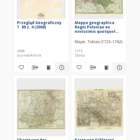
Przegląd Geograficzny
Mappa geographica
T. 80 z. 4 (2008)
Regni Poloniae ex
novissimis quotquot
sunt mappis specialibus
composita et ad L.L.
Mayer, Tobias (1723–1762)
Stereographica
projectionis revocata
2008
1773
Journal/Article
Obraz
Charte von der
Karte von Schlesien