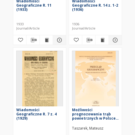
Wiadomości
Wiadomości
Geograficzne R. 11
Geograficzne R. 14 z. 1-2
(1933)
(1936)
1933
1936
Journal/Article
Journal/Article
Wiadomości
Możliwości
Geograficzne R. 7 z. 4
prognozowania trąb
(1929)
powietrznych w Polsce
= Forecasting the
possible emergence of
Taszarek, Mateusz
tornadoes in Poland