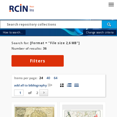
How to search...
Change search criteria
Search for:
[Format = "File size 2,6 MB"]
Number of results:
36
Filters
Items per page:
24
40
64
add all to bibliography
of
2