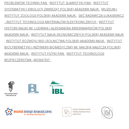
PROBLEMÓW TECHNIKI PAN
;
INSTYTUT SLAWISTYKI PAN
;
INSTYTUT
SYSTEMATYKI I EWOLUCJI ZWIERZĄT POLSKIEJ AKADEMII NAUK
;
MUZEUM I
INSTYTUT ZOOLOGII POLSKIEJ AKADEMII NAUK
;
SIEĆ BADAWCZA ŁUKASIEWICZ
- INSTYTUT TECHNOLOGII MATERIAŁÓW ELEKTRONICZNYCH
;
INSTYTUT
HISTORII NAUKI IM. LUDWIKA I ALEKSANDRA BIRKENMAJERÓW POLSKIEJ
AKADEMII NAUK
;
INSTYTUT NAUK EKONOMICZNYCH POLSKIEJ AKADEMII NAUK
;
INSTYTUT ROZWOJU WSI I ROLNICTWA POLSKIEJ AKADEMII NAUK
;
INSTYTUT
BIOCYBERNETYKI I INŻYNIERII BIOMEDYCZNEJ IM. MACIEJA NAŁĘCZA POLSKIEJ
AKADEMII NAUK
;
INSTYTUT FIZYKI PAN
;
INSTYTUT TECHNOLOGII
BEZPIECZEŃSTWA „MORATEX”
;