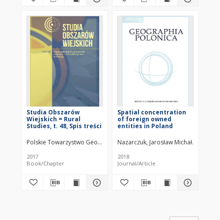
Studia Obszarów
Spatial concentration
Wiejskich = Rural
of foreign owned
Studies, t. 48, Spis treści
entities in Poland
Polskie Towarzystwo Geograficzne. Komisja Obszarów Wiejskich.
Nazarczuk, Jarosław Michał
Krajewsk
Pol
2017
2018
Book/Chapter
Journal/Article
of