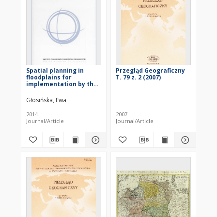
Spatial planning in
Przegląd Geograficzny
floodplains for
T. 79 z. 2 (2007)
implementation by the
Floods Directive in
Poland
Głosińska, Ewa
2014
2007
Journal/Article
Journal/Article