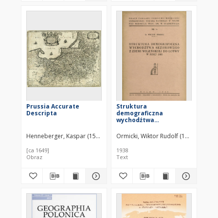
Prussia Accurate
Struktura
Descripta
demograficzna
wychodźtwa
sezonowego z Ziemi
Wileńskiej do Łotwy w
Henneberger, Kaspar (1529–1600)
Ormicki, Wiktor Rudolf (1898–1941)
Blaeu, Willem Janszoon (1571–163
roku 1935
[ca 1649]
1938
Obraz
Text