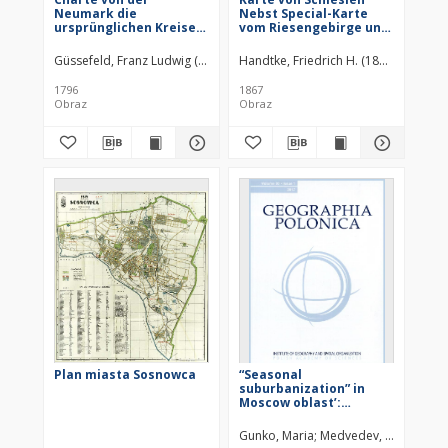
Neumark die
Nebst Special-Karte
ursprünglichen Kreise
vom Riesengebirge und
derselben vorstellend
Hütten-Karte der
Gegend um Beuthen
Güssefeld, Franz Ludwig (1744–1808)
Handtke, Friedrich H. (1815–1879)
St
1796
1867
Obraz
Obraz
Plan miasta Sosnowca
“Seasonal
suburbanization” in
Moscow oblast’:
Challenges of
household waste
Gunko, Maria
Medvedev, Andrey
management