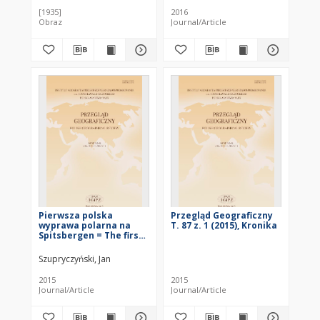
[1935]
2016
Obraz
Journal/Article
Pierwsza polska
Przegląd Geograficzny
wyprawa polarna na
T. 87 z. 1 (2015), Kronika
Spitsbergen = The first
Polish polar expedition
to Spitsbergen
Szupryczyński, Jan
2015
2015
Journal/Article
Journal/Article