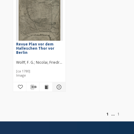
Revue Plan vor dem
Halleschen Thor vor
Berlin
Wolff, F. G.
Nicolai, Friedrich (1733–1811)
[ca 1780]
Image
of
1
1