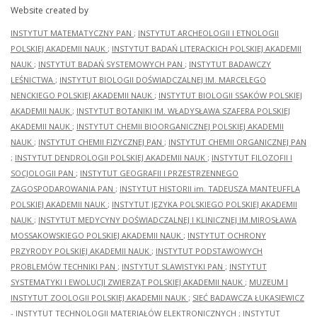
Website created by
INSTYTUT MATEMATYCZNY PAN
;
INSTYTUT ARCHEOLOGII I ETNOLOGII
POLSKIEJ AKADEMII NAUK
;
INSTYTUT BADAŃ LITERACKICH POLSKIEJ AKADEMII
NAUK
;
INSTYTUT BADAŃ SYSTEMOWYCH PAN
;
INSTYTUT BADAWCZY
LEŚNICTWA
;
INSTYTUT BIOLOGII DOŚWIADCZALNEJ IM. MARCELEGO
NENCKIEGO POLSKIEJ AKADEMII NAUK
;
INSTYTUT BIOLOGII SSAKÓW POLSKIEJ
AKADEMII NAUK
;
INSTYTUT BOTANIKI IM. WŁADYSŁAWA SZAFERA POLSKIEJ
AKADEMII NAUK
;
INSTYTUT CHEMII BIOORGANICZNEJ POLSKIEJ AKADEMII
NAUK
;
INSTYTUT CHEMII FIZYCZNEJ PAN
;
INSTYTUT CHEMII ORGANICZNEJ PAN
;
INSTYTUT DENDROLOGII POLSKIEJ AKADEMII NAUK
;
INSTYTUT FILOZOFII I
SOCJOLOGII PAN
;
INSTYTUT GEOGRAFII I PRZESTRZENNEGO
ZAGOSPODAROWANIA PAN
;
INSTYTUT HISTORII im. TADEUSZA MANTEUFFLA
POLSKIEJ AKADEMII NAUK
;
INSTYTUT JĘZYKA POLSKIEGO POLSKIEJ AKADEMII
NAUK
;
INSTYTUT MEDYCYNY DOŚWIADCZALNEJ I KLINICZNEJ IM.MIROSŁAWA
MOSSAKOWSKIEGO POLSKIEJ AKADEMII NAUK
;
INSTYTUT OCHRONY
PRZYRODY POLSKIEJ AKADEMII NAUK
;
INSTYTUT PODSTAWOWYCH
PROBLEMÓW TECHNIKI PAN
;
INSTYTUT SLAWISTYKI PAN
;
INSTYTUT
SYSTEMATYKI I EWOLUCJI ZWIERZĄT POLSKIEJ AKADEMII NAUK
;
MUZEUM I
INSTYTUT ZOOLOGII POLSKIEJ AKADEMII NAUK
;
SIEĆ BADAWCZA ŁUKASIEWICZ
- INSTYTUT TECHNOLOGII MATERIAŁÓW ELEKTRONICZNYCH
;
INSTYTUT