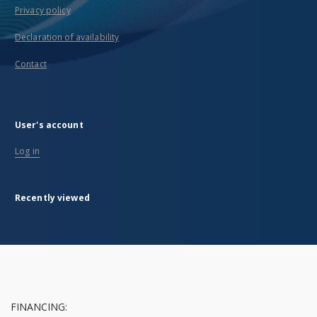
Privacy policy
Declaration of availability
Contact
User's account
Log in
Recently viewed
FINANCING: