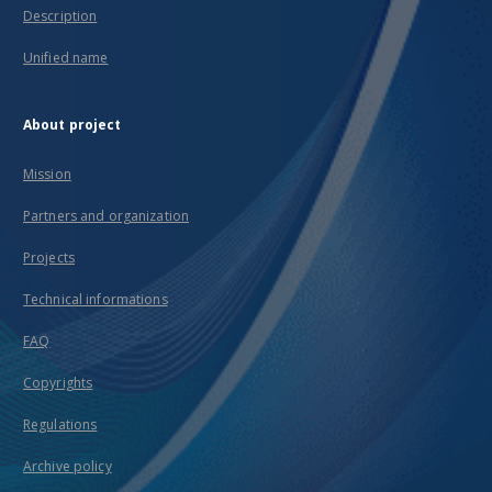
Description
Unified name
About project
Mission
Partners and organization
Projects
Technical informations
FAQ
Copyrights
Regulations
Archive policy