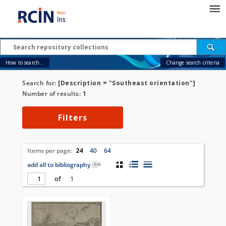
How to search...
Change search criteria
Search for:
[Description = "Southeast orientation"]
Number of results:
1
Filters
Items per page:
24
40
64
add all to bibliography
of
1