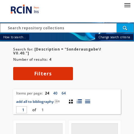
How to search...
Change search criteria
Search for:
[Description = "Sonderausgabe\!
VII.40."]
Number of results:
4
Filters
Items per page:
24
40
64
add all to bibliography
of
1