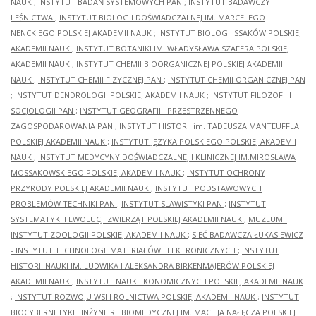
NAUK
;
INSTYTUT BADAŃ SYSTEMOWYCH PAN
;
INSTYTUT BADAWCZY
LEŚNICTWA
;
INSTYTUT BIOLOGII DOŚWIADCZALNEJ IM. MARCELEGO
NENCKIEGO POLSKIEJ AKADEMII NAUK
;
INSTYTUT BIOLOGII SSAKÓW POLSKIEJ
AKADEMII NAUK
;
INSTYTUT BOTANIKI IM. WŁADYSŁAWA SZAFERA POLSKIEJ
AKADEMII NAUK
;
INSTYTUT CHEMII BIOORGANICZNEJ POLSKIEJ AKADEMII
NAUK
;
INSTYTUT CHEMII FIZYCZNEJ PAN
;
INSTYTUT CHEMII ORGANICZNEJ PAN
;
INSTYTUT DENDROLOGII POLSKIEJ AKADEMII NAUK
;
INSTYTUT FILOZOFII I
SOCJOLOGII PAN
;
INSTYTUT GEOGRAFII I PRZESTRZENNEGO
ZAGOSPODAROWANIA PAN
;
INSTYTUT HISTORII im. TADEUSZA MANTEUFFLA
POLSKIEJ AKADEMII NAUK
;
INSTYTUT JĘZYKA POLSKIEGO POLSKIEJ AKADEMII
NAUK
;
INSTYTUT MEDYCYNY DOŚWIADCZALNEJ I KLINICZNEJ IM.MIROSŁAWA
MOSSAKOWSKIEGO POLSKIEJ AKADEMII NAUK
;
INSTYTUT OCHRONY
PRZYRODY POLSKIEJ AKADEMII NAUK
;
INSTYTUT PODSTAWOWYCH
PROBLEMÓW TECHNIKI PAN
;
INSTYTUT SLAWISTYKI PAN
;
INSTYTUT
SYSTEMATYKI I EWOLUCJI ZWIERZĄT POLSKIEJ AKADEMII NAUK
;
MUZEUM I
INSTYTUT ZOOLOGII POLSKIEJ AKADEMII NAUK
;
SIEĆ BADAWCZA ŁUKASIEWICZ
- INSTYTUT TECHNOLOGII MATERIAŁÓW ELEKTRONICZNYCH
;
INSTYTUT
HISTORII NAUKI IM. LUDWIKA I ALEKSANDRA BIRKENMAJERÓW POLSKIEJ
AKADEMII NAUK
;
INSTYTUT NAUK EKONOMICZNYCH POLSKIEJ AKADEMII NAUK
;
INSTYTUT ROZWOJU WSI I ROLNICTWA POLSKIEJ AKADEMII NAUK
;
INSTYTUT
BIOCYBERNETYKI I INŻYNIERII BIOMEDYCZNEJ IM. MACIEJA NAŁĘCZA POLSKIEJ