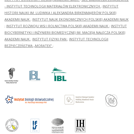
- INSTYTUT TECHNOLOGII MATERIAŁÓW ELEKTRONICZNYCH
;
INSTYTUT
HISTORII NAUKI IM. LUDWIKA I ALEKSANDRA BIRKENMAJERÓW POLSKIEJ
AKADEMII NAUK
;
INSTYTUT NAUK EKONOMICZNYCH POLSKIEJ AKADEMII NAUK
;
INSTYTUT ROZWOJU WSI I ROLNICTWA POLSKIEJ AKADEMII NAUK
;
INSTYTUT
BIOCYBERNETYKI I INŻYNIERII BIOMEDYCZNEJ IM. MACIEJA NAŁĘCZA POLSKIEJ
AKADEMII NAUK
;
INSTYTUT FIZYKI PAN
;
INSTYTUT TECHNOLOGII
BEZPIECZEŃSTWA „MORATEX”
;