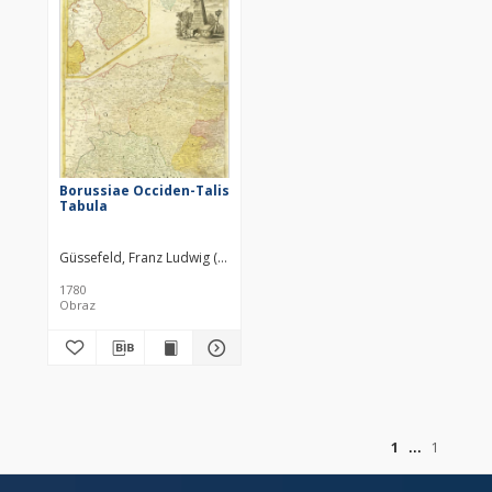
Borussiae Occiden-Talis
Tabula
Güssefeld, Franz Ludwig (1744–1808)
1780
Obraz
of
1
1