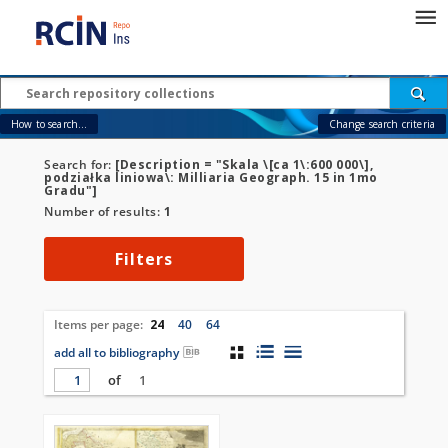
How to search...
Change search criteria
Search for:
[Description = "Skala \[ca 1\:600 000\],
podziałka liniowa\: Milliaria Geograph. 15 in 1mo
Gradu"]
Number of results:
1
Filters
Items per page:
24
40
64
add all to bibliography
of
1