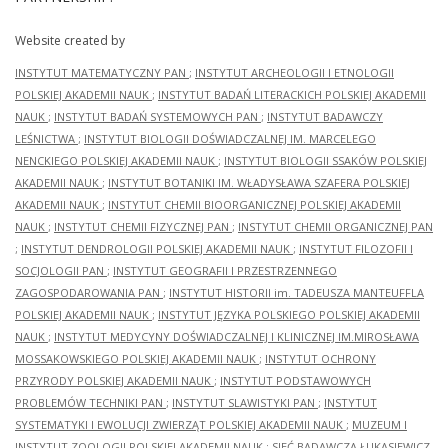
Website created by
INSTYTUT MATEMATYCZNY PAN
;
INSTYTUT ARCHEOLOGII I ETNOLOGII
POLSKIEJ AKADEMII NAUK
;
INSTYTUT BADAŃ LITERACKICH POLSKIEJ AKADEMII
NAUK
;
INSTYTUT BADAŃ SYSTEMOWYCH PAN
;
INSTYTUT BADAWCZY
LEŚNICTWA
;
INSTYTUT BIOLOGII DOŚWIADCZALNEJ IM. MARCELEGO
NENCKIEGO POLSKIEJ AKADEMII NAUK
;
INSTYTUT BIOLOGII SSAKÓW POLSKIEJ
AKADEMII NAUK
;
INSTYTUT BOTANIKI IM. WŁADYSŁAWA SZAFERA POLSKIEJ
AKADEMII NAUK
;
INSTYTUT CHEMII BIOORGANICZNEJ POLSKIEJ AKADEMII
NAUK
;
INSTYTUT CHEMII FIZYCZNEJ PAN
;
INSTYTUT CHEMII ORGANICZNEJ PAN
;
INSTYTUT DENDROLOGII POLSKIEJ AKADEMII NAUK
;
INSTYTUT FILOZOFII I
SOCJOLOGII PAN
;
INSTYTUT GEOGRAFII I PRZESTRZENNEGO
ZAGOSPODAROWANIA PAN
;
INSTYTUT HISTORII im. TADEUSZA MANTEUFFLA
POLSKIEJ AKADEMII NAUK
;
INSTYTUT JĘZYKA POLSKIEGO POLSKIEJ AKADEMII
NAUK
;
INSTYTUT MEDYCYNY DOŚWIADCZALNEJ I KLINICZNEJ IM.MIROSŁAWA
MOSSAKOWSKIEGO POLSKIEJ AKADEMII NAUK
;
INSTYTUT OCHRONY
PRZYRODY POLSKIEJ AKADEMII NAUK
;
INSTYTUT PODSTAWOWYCH
PROBLEMÓW TECHNIKI PAN
;
INSTYTUT SLAWISTYKI PAN
;
INSTYTUT
SYSTEMATYKI I EWOLUCJI ZWIERZĄT POLSKIEJ AKADEMII NAUK
;
MUZEUM I
INSTYTUT ZOOLOGII POLSKIEJ AKADEMII NAUK
;
SIEĆ BADAWCZA ŁUKASIEWICZ