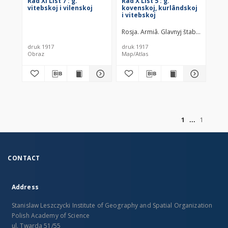
Râd XI List 7 : g.
Râd X List 5 : g.
vitebskoj i vilenskoj
kovenskoj, kurlândskoj
i vitebskoj
Rosja. Armiâ. Glavnyj štab. Litograf
druk 1917
druk 1917
Obraz
Map/Atlas
of
1
1
CONTACT
Address
Stanislaw Leszczycki Institute of Geography and Spatial Organization
Polish Academy of Science
ul. Twarda 51/55