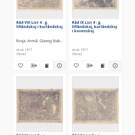
Râd VIII List 4 : g.
Râd IX List 4 : g.
liflândskoj i kurlândskoj
liflândskoj, kurlândskoj
i kovenskoj
Rosja. Armiâ. Glavnyj štab. Litografìâ kartografičeskago zavedenìâ. 
druk 1917
druk 1917
Obraz
Obraz