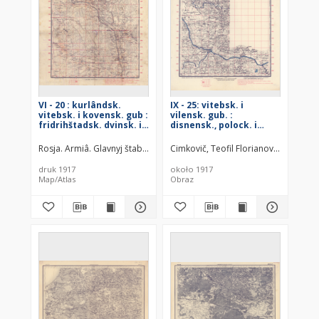
VI - 20 : kurlândsk.
IX - 25: vitebsk. i
vitebsk. i kovensk. gub :
vilensk. gub. :
fridrihštadsk. dvinsk. i
disnensk., polock. i
novo-aleksandr. uězd.
drissk. uězd.
Rosja. Armiâ. Glavnyj štab. Voenno-topografičeskij otdel
Cimkovič, Teofil Florianovič (1849–1
Rosja. Armiâ
druk 1917
około 1917
Map/Atlas
Obraz