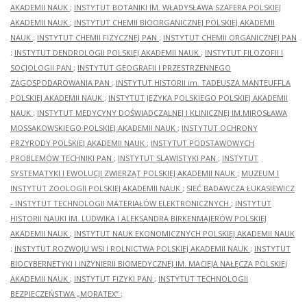
AKADEMII NAUK
;
INSTYTUT BOTANIKI IM. WŁADYSŁAWA SZAFERA POLSKIEJ
AKADEMII NAUK
;
INSTYTUT CHEMII BIOORGANICZNEJ POLSKIEJ AKADEMII
NAUK
;
INSTYTUT CHEMII FIZYCZNEJ PAN
;
INSTYTUT CHEMII ORGANICZNEJ PAN
;
INSTYTUT DENDROLOGII POLSKIEJ AKADEMII NAUK
;
INSTYTUT FILOZOFII I
SOCJOLOGII PAN
;
INSTYTUT GEOGRAFII I PRZESTRZENNEGO
ZAGOSPODAROWANIA PAN
;
INSTYTUT HISTORII im. TADEUSZA MANTEUFFLA
POLSKIEJ AKADEMII NAUK
;
INSTYTUT JĘZYKA POLSKIEGO POLSKIEJ AKADEMII
NAUK
;
INSTYTUT MEDYCYNY DOŚWIADCZALNEJ I KLINICZNEJ IM.MIROSŁAWA
MOSSAKOWSKIEGO POLSKIEJ AKADEMII NAUK
;
INSTYTUT OCHRONY
PRZYRODY POLSKIEJ AKADEMII NAUK
;
INSTYTUT PODSTAWOWYCH
PROBLEMÓW TECHNIKI PAN
;
INSTYTUT SLAWISTYKI PAN
;
INSTYTUT
SYSTEMATYKI I EWOLUCJI ZWIERZĄT POLSKIEJ AKADEMII NAUK
;
MUZEUM I
INSTYTUT ZOOLOGII POLSKIEJ AKADEMII NAUK
;
SIEĆ BADAWCZA ŁUKASIEWICZ
- INSTYTUT TECHNOLOGII MATERIAŁÓW ELEKTRONICZNYCH
;
INSTYTUT
HISTORII NAUKI IM. LUDWIKA I ALEKSANDRA BIRKENMAJERÓW POLSKIEJ
AKADEMII NAUK
;
INSTYTUT NAUK EKONOMICZNYCH POLSKIEJ AKADEMII NAUK
;
INSTYTUT ROZWOJU WSI I ROLNICTWA POLSKIEJ AKADEMII NAUK
;
INSTYTUT
BIOCYBERNETYKI I INŻYNIERII BIOMEDYCZNEJ IM. MACIEJA NAŁĘCZA POLSKIEJ
AKADEMII NAUK
;
INSTYTUT FIZYKI PAN
;
INSTYTUT TECHNOLOGII
BEZPIECZEŃSTWA „MORATEX”
;