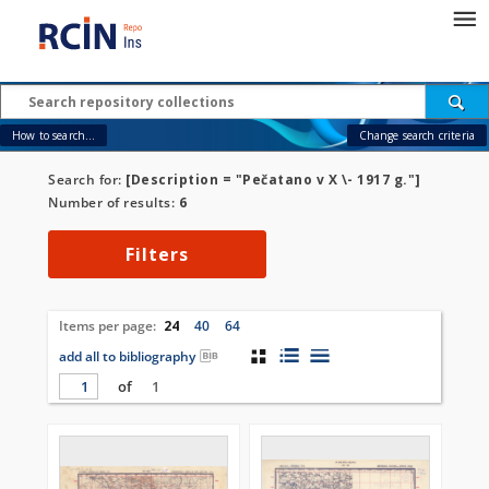
How to search...
Change search criteria
Search for:
[Description = "Pečatano v X \- 1917 g."]
Number of results:
6
Filters
Items per page:
24
40
64
add all to bibliography
of
1