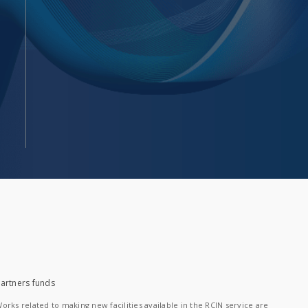
artners funds
orks related to making new facilities available in the RCIN service are