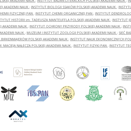
LSKIEJ AKADEMII NAUK
;
INSTYTUT BADAŃ LITERACKICH POLSKIEJ AKADEMII NAUK
;
I
EJ AKADEMII NAUK
;
INSTYTUT BIOLOGII SSAKÓW POLSKIEJ AKADEMII NAUK
;
INSTYT
HEMII FIZYCZNEJ PAN
;
INSTYTUT CHEMII ORGANICZNEJ PAN
;
INSTYTUT DENDROLOGI
STYTUT HISTORII im. TADEUSZA MANTEUFFLA POLSKIEJ AKADEMII NAUK
;
INSTYTUT J
EJ AKADEMII NAUK
;
INSTYTUT OCHRONY PRZYRODY POLSKIEJ AKADEMII NAUK
;
INST
 AKADEMII NAUK
;
MUZEUM I INSTYTUT ZOOLOGII POLSKIEJ AKADEMII NAUK
;
SIEĆ B
RA BIRKENMAJERÓW POLSKIEJ AKADEMII NAUK
;
INSTYTUT NAUK EKONOMICZNYCH POLS
M. MACIEJA NAŁĘCZA POLSKIEJ AKADEMII NAUK
;
INSTYTUT FIZYKI PAN
;
INSTYTUT TE