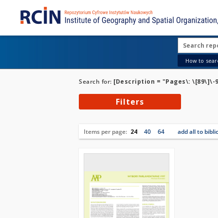
How to searc
Search for:
[Description = "Pages\: \[89\]\-
Filters
Items per page:
24
40
64
add all to bibl