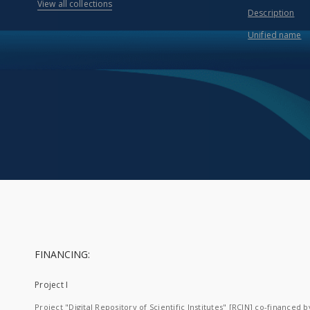
View all collections
Description
Unified name
FINANCING:
Project I
Project "Digital Repository of Scientific Institutes" [RCIN] co-financed b