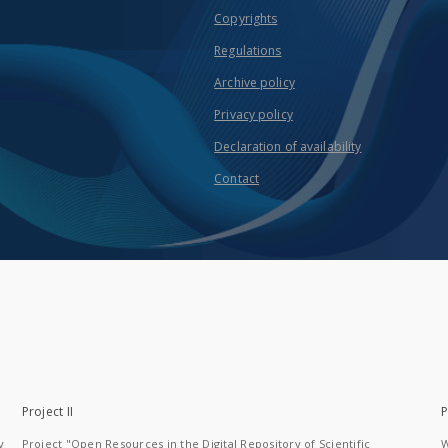
Copyrights
Regulations
Archive policy
Privacy policy
Declaration of availability
Contact
Project II
P
y
Project "Open Resources in the Digital Repository of Scientific
W