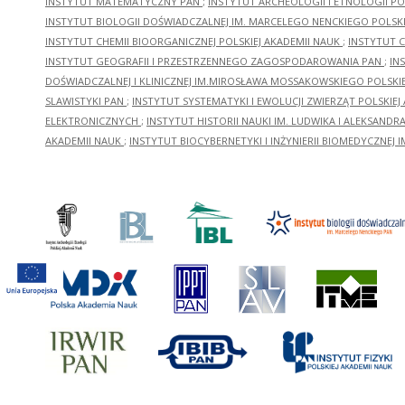
INSTYTUT MATEMATYCZNY PAN
;
INSTYTUT ARCHEOLOGII I ETNOLOGII PO
INSTYTUT BIOLOGII DOŚWIADCZALNEJ IM. MARCELEGO NENCKIEGO POLSKI
INSTYTUT CHEMII BIOORGANICZNEJ POLSKIEJ AKADEMII NAUK
;
INSTYTUT C
INSTYTUT GEOGRAFII I PRZESTRZENNEGO ZAGOSPODAROWANIA PAN
;
IN
DOŚWIADCZALNEJ I KLINICZNEJ IM.MIROSŁAWA MOSSAKOWSKIEGO POLSKI
SLAWISTYKI PAN
;
INSTYTUT SYSTEMATYKI I EWOLUCJI ZWIERZĄT POLSKIEJ
ELEKTRONICZNYCH
;
INSTYTUT HISTORII NAUKI IM. LUDWIKA I ALEKSAND
AKADEMII NAUK
;
INSTYTUT BIOCYBERNETYKI I INŻYNIERII BIOMEDYCZNEJ I