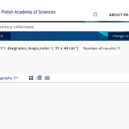
ABOUT PR
h...
Change sea
97 \: diagrams, maps,color \; 31 x 44 cm"]
Number of results:
1
iography