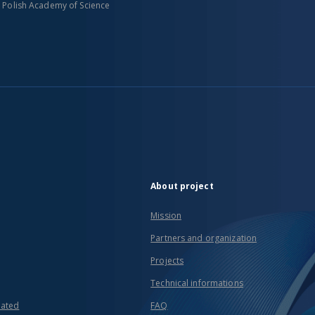
n Polish Academy of Science
About project
Mission
Partners and organization
Projects
Technical informations
eated
FAQ