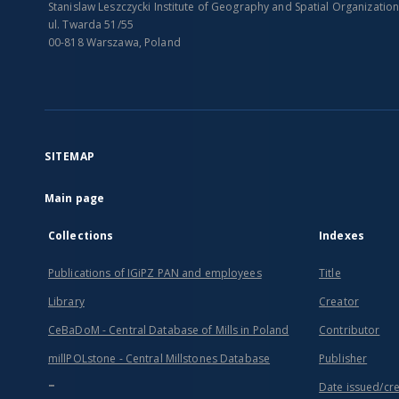
Stanislaw Leszczycki Institute of Geography and Spatial Organizatio
ul. Twarda 51/55
00-818 Warszawa, Poland
SITEMAP
Main page
Collections
Indexes
Publications of IGiPZ PAN and employees
Title
Library
Creator
CeBaDoM - Central Database of Mills in Poland
Contributor
millPOLstone - Central Millstones Database
Publisher
...
Date issued/cr