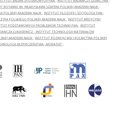
NSTYTUT BADAŃ SYSTEMOWYCH PAN
;
INSTYTUT BADAWCZY LEŚNICTWA
;
UT BOTANIKI IM. WŁADYSŁAWA SZAFERA POLSKIEJ AKADEMII NAUK
;
I POLSKIEJ AKADEMII NAUK
;
INSTYTUT FILOZOFII I SOCJOLOGII PAN
;
ĘZYKA POLSKIEGO POLSKIEJ AKADEMII NAUK
;
INSTYTUT MEDYCYNY
YTUT PODSTAWOWYCH PROBLEMÓW TECHNIKI PAN
;
INSTYTUT
ADAWCZA ŁUKASIEWICZ - INSTYTUT TECHNOLOGII MATERIAŁÓW
KIEJ AKADEMII NAUK
;
INSTYTUT ROZWOJU WSI I ROLNICTWA POLSKIEJ
CHNOLOGII BEZPIECZEŃSTWA „MORATEX”
;