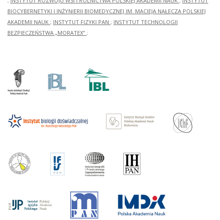
;
INSTYTUT ROZWOJU WSI I ROLNICTWA POLSKIEJ AKADEMII NAUK
;
INSTYTUT
BIOCYBERNETYKI I INŻYNIERII BIOMEDYCZNEJ IM. MACIEJA NAŁĘCZA POLSKIEJ
AKADEMII NAUK
;
INSTYTUT FIZYKI PAN
;
INSTYTUT TECHNOLOGII
BEZPIECZEŃSTWA „MORATEX”
;