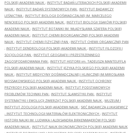
POLSKIEJ AKADEMII NAUK
;
INSTYTUT BADAŃ LITERACKICH POLSKIEJ AKADEMII
NAUK
;
INSTYTUT BADAŃ SYSTEMOWYCH PAN
;
INSTYTUT BADAWCZY
LEŚNICTWA
;
INSTYTUT BIOLOGII DOŚWIADCZALNEJ IM. MARCELEGO
NENCKIEGO POLSKIEJ AKADEMII NAUK
;
INSTYTUT BIOLOGII SSAKÓW POLSKIEJ
AKADEMII NAUK
;
INSTYTUT BOTANIKI IM. WŁADYSŁAWA SZAFERA POLSKIEJ
AKADEMII NAUK
;
INSTYTUT CHEMII BIOORGANICZNEJ POLSKIEJ AKADEMII
NAUK
;
INSTYTUT CHEMII FIZYCZNEJ PAN
;
INSTYTUT CHEMII ORGANICZNEJ PAN
;
INSTYTUT DENDROLOGII POLSKIEJ AKADEMII NAUK
;
INSTYTUT FILOZOFII I
SOCJOLOGII PAN
;
INSTYTUT GEOGRAFII I PRZESTRZENNEGO
ZAGOSPODAROWANIA PAN
;
INSTYTUT HISTORII im. TADEUSZA MANTEUFFLA
POLSKIEJ AKADEMII NAUK
;
INSTYTUT JĘZYKA POLSKIEGO POLSKIEJ AKADEMII
NAUK
;
INSTYTUT MEDYCYNY DOŚWIADCZALNEJ I KLINICZNEJ IM.MIROSŁAWA
MOSSAKOWSKIEGO POLSKIEJ AKADEMII NAUK
;
INSTYTUT OCHRONY
PRZYRODY POLSKIEJ AKADEMII NAUK
;
INSTYTUT PODSTAWOWYCH
PROBLEMÓW TECHNIKI PAN
;
INSTYTUT SLAWISTYKI PAN
;
INSTYTUT
SYSTEMATYKI I EWOLUCJI ZWIERZĄT POLSKIEJ AKADEMII NAUK
;
MUZEUM I
INSTYTUT ZOOLOGII POLSKIEJ AKADEMII NAUK
;
SIEĆ BADAWCZA ŁUKASIEWICZ
- INSTYTUT TECHNOLOGII MATERIAŁÓW ELEKTRONICZNYCH
;
INSTYTUT
HISTORII NAUKI IM. LUDWIKA I ALEKSANDRA BIRKENMAJERÓW POLSKIEJ
AKADEMII NAUK
;
INSTYTUT NAUK EKONOMICZNYCH POLSKIEJ AKADEMII NAUK