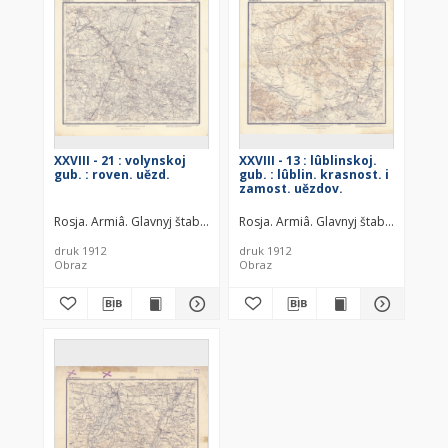
XXVIII - 21 : volynskoj
XXVIII - 13 : lûblinskoj.
gub. : roven. uězd.
gub. : lûblin. krasnost. i
zamost. uězdov.
Rosja. Armiâ. Glavnyj štab. Voenno-topografičeskij otdel
Rosja. Armiâ. Glavnyj štab. Voenno-t
Rosja. Armiâ
druk 1912
druk 1912
Obraz
Obraz