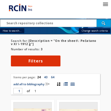
How to search...
Change search criteria
Search for:
[Description = "On the sheet\: Pečatano
v XI \-1912 g"]
Number of results:
3
Filters
Items per page:
24
40
64
add all to bibliography
of
1