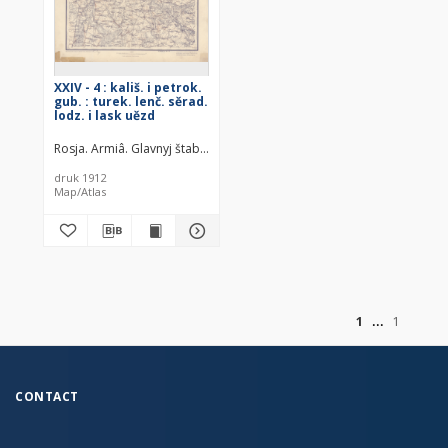
XXIV - 4 : kališ. i petrok.
gub. : turek. lenč. sěrad.
lodz. i lask uězd
Rosja. Armiâ. Glavnyj štab. Voenno-topografičeskij otdel
Rosja. Armiâ
druk 1912
Map/Atlas
of
1
1
CONTACT