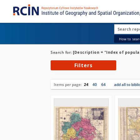
How to searc
Search for:
[Description = "Index of popula
Filters
Items per page:
24
40
64
add all to bibl