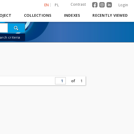
Contrast
EN
PL
Login
OJECT
COLLECTIONS
INDEXES
RECENTLY VIEWED
rch criteria
of
1