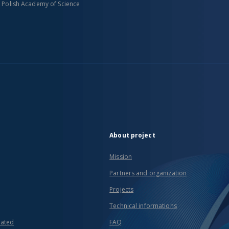
n Polish Academy of Science
About project
Mission
Partners and organization
Projects
Technical informations
eated
FAQ