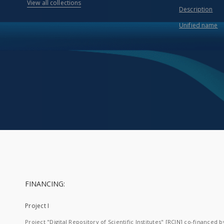
View all collections
Description
Unified name
FINANCING:
Project I
Project "Digital Repository of Scientific Institutes" [RCIN] co-financed b