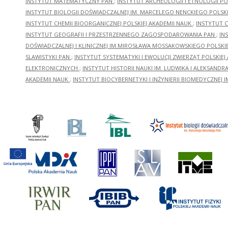
INSTYTUT MATEMATYCZNY PAN
;
INSTYTUT ARCHEOLOGII I ETNOLOGII PO
INSTYTUT BIOLOGII DOŚWIADCZALNEJ IM. MARCELEGO NENCKIEGO POLSKI
INSTYTUT CHEMII BIOORGANICZNEJ POLSKIEJ AKADEMII NAUK
;
INSTYTUT C
INSTYTUT GEOGRAFII I PRZESTRZENNEGO ZAGOSPODAROWANIA PAN
;
IN
DOŚWIADCZALNEJ I KLINICZNEJ IM.MIROSŁAWA MOSSAKOWSKIEGO POLSKI
SLAWISTYKI PAN
;
INSTYTUT SYSTEMATYKI I EWOLUCJI ZWIERZĄT POLSKIEJ
ELEKTRONICZNYCH
;
INSTYTUT HISTORII NAUKI IM. LUDWIKA I ALEKSAND
AKADEMII NAUK
;
INSTYTUT BIOCYBERNETYKI I INŻYNIERII BIOMEDYCZNEJ I