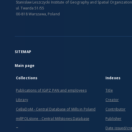
Stanislaw Leszczycki Institute of Geography and Spatial Organizatio
ul. Twarda 51/55
00-818 Warszawa, Poland
SITEMAP
Main page
Collections
Indexes
Publications of IGiPZ PAN and employees
Title
Library
Creator
CeBaDoM - Central Database of Mills in Poland
Contributor
millPOLstone - Central Millstones Database
Publisher
...
Date issued/cr