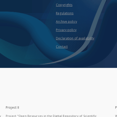
Copyrights
Regulations
Archive policy
Privacy policy
Declaration of availability
Contact
Project II
P
y
Project "Open Resources in the Digital Repository of Scientific
W