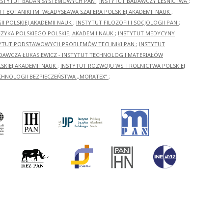
NSTYTUT BADAŃ SYSTEMOWYCH PAN
;
INSTYTUT BADAWCZY LEŚNICTWA
;
UT BOTANIKI IM. WŁADYSŁAWA SZAFERA POLSKIEJ AKADEMII NAUK
;
I POLSKIEJ AKADEMII NAUK
;
INSTYTUT FILOZOFII I SOCJOLOGII PAN
;
ĘZYKA POLSKIEGO POLSKIEJ AKADEMII NAUK
;
INSTYTUT MEDYCYNY
YTUT PODSTAWOWYCH PROBLEMÓW TECHNIKI PAN
;
INSTYTUT
ADAWCZA ŁUKASIEWICZ - INSTYTUT TECHNOLOGII MATERIAŁÓW
KIEJ AKADEMII NAUK
;
INSTYTUT ROZWOJU WSI I ROLNICTWA POLSKIEJ
CHNOLOGII BEZPIECZEŃSTWA „MORATEX”
;