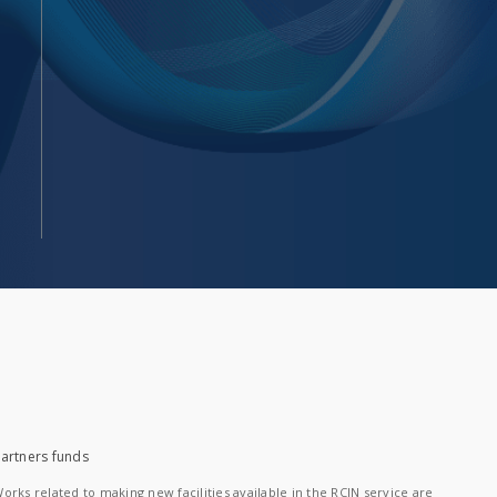
artners funds
orks related to making new facilities available in the RCIN service are