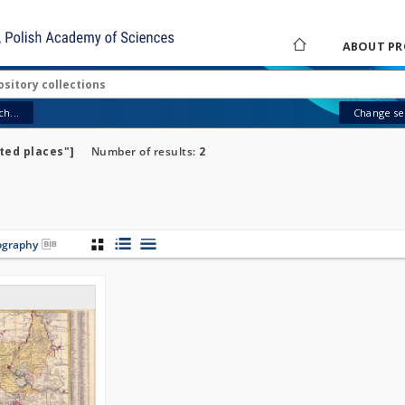
ABOUT PR
h...
Change sea
ted places"]
Number of results:
2
iography