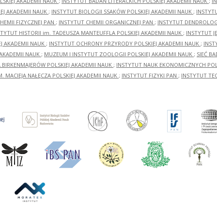
LSKIEJ AKADEMII NAUK
;
INSTYTUT BADAŃ LITERACKICH POLSKIEJ AKADEMII NAUK
;
I
EJ AKADEMII NAUK
;
INSTYTUT BIOLOGII SSAKÓW POLSKIEJ AKADEMII NAUK
;
INSTYT
HEMII FIZYCZNEJ PAN
;
INSTYTUT CHEMII ORGANICZNEJ PAN
;
INSTYTUT DENDROLOGI
STYTUT HISTORII im. TADEUSZA MANTEUFFLA POLSKIEJ AKADEMII NAUK
;
INSTYTUT J
EJ AKADEMII NAUK
;
INSTYTUT OCHRONY PRZYRODY POLSKIEJ AKADEMII NAUK
;
INST
 AKADEMII NAUK
;
MUZEUM I INSTYTUT ZOOLOGII POLSKIEJ AKADEMII NAUK
;
SIEĆ B
RA BIRKENMAJERÓW POLSKIEJ AKADEMII NAUK
;
INSTYTUT NAUK EKONOMICZNYCH POLS
M. MACIEJA NAŁĘCZA POLSKIEJ AKADEMII NAUK
;
INSTYTUT FIZYKI PAN
;
INSTYTUT TE