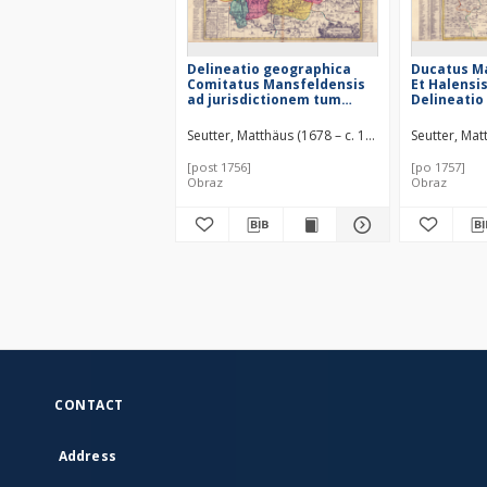
Delineatio geographica
Ducatus M
Comitatus Mansfeldensis
Et Halensis
ad jurisdictionem tum
Delineatio
Saxonicam tum
Brandenburgicam
Seutter, Matthäus (1678 – c. 1757)
Lotter, Tobia
Seutter, Mat
spectans, cum præfectura
Sangerhusana,
[post 1756]
[po 1757]
Querfurtensi,
Obraz
Obraz
Sittenbacensi, Allstædensi,
et locis finitimis
CONTACT
Address