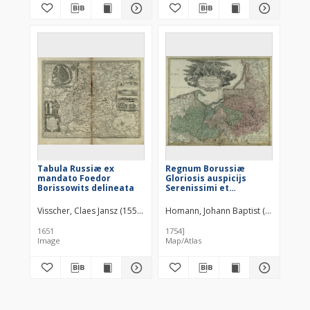
Tabula Russiæ ex
Regnum Borussiæ
mandato Foedor
Gloriosis auspicijs
Borissowits delineata
Serenissimi et
Potentissimi Princip.
Friderici III Primi
Visscher, Claes Jansz (1550–1612)
Homann, Johann Baptist (1664–1724)
Visscher, Claes Jansz
Borussiæ Regis March.
et Elect. Brandenburg.
1651
1754]
inauguratum die 18 jan.
Image
Map/Atlas
A. 1701