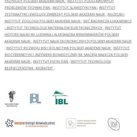
PRZYRODY POLSKIEJ AKADEMII NAUK
;
INSTYTUT PODSTAWOWYCH
PROBLEMÓW TECHNIKI PAN
;
INSTYTUT SLAWISTYKI PAN
;
INSTYTUT
SYSTEMATYKI I EWOLUCJI ZWIERZĄT POLSKIEJ AKADEMII NAUK
;
MUZEUM I
INSTYTUT ZOOLOGII POLSKIEJ AKADEMII NAUK
;
SIEĆ BADAWCZA ŁUKASIEWICZ
- INSTYTUT TECHNOLOGII MATERIAŁÓW ELEKTRONICZNYCH
;
INSTYTUT
HISTORII NAUKI IM. LUDWIKA I ALEKSANDRA BIRKENMAJERÓW POLSKIEJ
AKADEMII NAUK
;
INSTYTUT NAUK EKONOMICZNYCH POLSKIEJ AKADEMII NAUK
;
INSTYTUT ROZWOJU WSI I ROLNICTWA POLSKIEJ AKADEMII NAUK
;
INSTYTUT
BIOCYBERNETYKI I INŻYNIERII BIOMEDYCZNEJ IM. MACIEJA NAŁĘCZA POLSKIEJ
AKADEMII NAUK
;
INSTYTUT FIZYKI PAN
;
INSTYTUT TECHNOLOGII
BEZPIECZEŃSTWA „MORATEX”
;