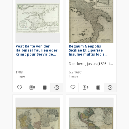
Post Karte von der
Regnum Neapolis
Halbinsel Taurien oder
Siciliae Et Lipariae
Krim : pour Servir de
Insulae multis locis
renseignemens à la
correctae Novissima
Carte des Limites des
Descriptio
Danckerts, Justus (1635–1701)
trois Empires ou
Théatre de la Guerre de
1788
[ca 1690]
1787 entre la Rußie et
Image
Image
les Turcs