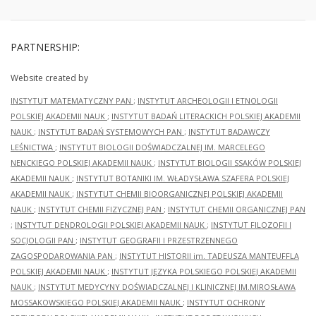
PARTNERSHIP:
Website created by
INSTYTUT MATEMATYCZNY PAN
;
INSTYTUT ARCHEOLOGII I ETNOLOGII
POLSKIEJ AKADEMII NAUK
;
INSTYTUT BADAŃ LITERACKICH POLSKIEJ AKADEMII
NAUK
;
INSTYTUT BADAŃ SYSTEMOWYCH PAN
;
INSTYTUT BADAWCZY
LEŚNICTWA
;
INSTYTUT BIOLOGII DOŚWIADCZALNEJ IM. MARCELEGO
NENCKIEGO POLSKIEJ AKADEMII NAUK
;
INSTYTUT BIOLOGII SSAKÓW POLSKIEJ
AKADEMII NAUK
;
INSTYTUT BOTANIKI IM. WŁADYSŁAWA SZAFERA POLSKIEJ
AKADEMII NAUK
;
INSTYTUT CHEMII BIOORGANICZNEJ POLSKIEJ AKADEMII
NAUK
;
INSTYTUT CHEMII FIZYCZNEJ PAN
;
INSTYTUT CHEMII ORGANICZNEJ PAN
;
INSTYTUT DENDROLOGII POLSKIEJ AKADEMII NAUK
;
INSTYTUT FILOZOFII I
SOCJOLOGII PAN
;
INSTYTUT GEOGRAFII I PRZESTRZENNEGO
ZAGOSPODAROWANIA PAN
;
INSTYTUT HISTORII im. TADEUSZA MANTEUFFLA
POLSKIEJ AKADEMII NAUK
;
INSTYTUT JĘZYKA POLSKIEGO POLSKIEJ AKADEMII
NAUK
;
INSTYTUT MEDYCYNY DOŚWIADCZALNEJ I KLINICZNEJ IM.MIROSŁAWA
MOSSAKOWSKIEGO POLSKIEJ AKADEMII NAUK
;
INSTYTUT OCHRONY