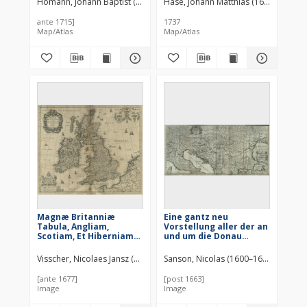
Homann, Johann Baptist (1664–1724)
Hase, Johann Matthias (1684–1742)
relationes et
observationes in
ante 1715]
1737
subsidium vocatis
Map/Atlas
Map/Atlas
quoque veterum Leonis
Africani Nubiensis
Geographi [...]
Magnæ Britanniæ
Eine gantz neu
Tabula, Angliam,
Vorstellung aller der an
Scotiam, Et Hiberniam
und um die Donau
continens
ligender Länder als da
seÿn Oesterreich,
Visscher, Nicolaes Jansz (1649–1702)
Sanson, Nicolas (1600–1667)
Hoffma
Ungarn, Sibenbürgen,
Moldau, Wallacheÿ,
[ante 1677]
[post 1663]
Croaten, Bosnien,
Image
Image
Dalmatien, Servien, die
Bulgareÿ, Ragusa, etc.