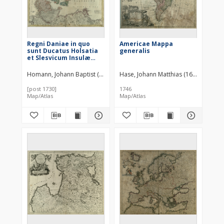
Regni Daniae in quo
Americae Mappa
sunt Ducatus Holsatia
generalis
et Slesvicum Insulæ
Danicæ Provinciæ Lutia
Scania Blekingia etc.
Homann, Johann Baptist (1664–1724)
Hase, Johann Matthias (1684–1742)
Hübner, Johann (1668–1731)
Nova Tabula
[post 1730]
1746
Map/Atlas
Map/Atlas