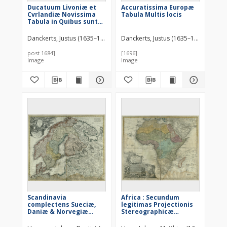
Ducatuum Livoniæ et
Accuratissima Europæ
Cvrlandiæ Novissima
Tabula Multis locis
Tabula in Quibus sunt
Estonia Litlandia Et Aliæ
Minores Provinciæ
Danckerts, Justus (1635–1701)
Danckerts, Justus (1635–1701)
post 1684]
[1696]
Image
Image
Scandinavia
Africa : Secundum
complectens Sueciæ,
legitimas Projectionis
Daniæ & Norvegiæ
Stereographicæ
Regna ex Tabulis
regulas et juxta
recentissimas