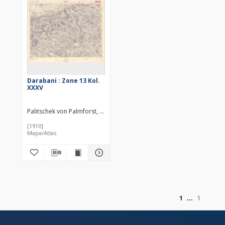
Darabani : Zone 13 Kol.
XXXV
Palitschek von Palmforst, Rudolf
Lorenz, K. Redaktor
Kaiserlich-Köni
[1910]
Mapa/Atlas
z
1
1