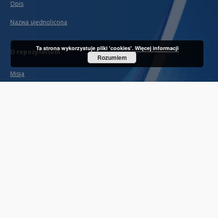
Opis
Nazwa ujednolicona
Ta strona wykorzystuje pliki 'cookies'.
Więcej informacji
O repozytorium
Rozumiem
Misja
Partnerzy i organizacja
Projekty RCIN i OZwRCIN
Informacje techniczne
Najczęściej zadawane pytania
Prawo autorskie
Regulamin świadczenia usług
Polityka archiwizacyjna