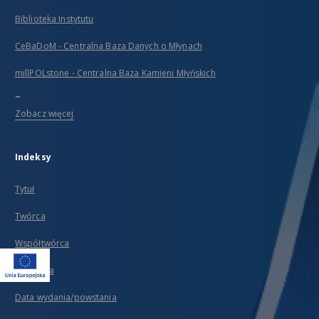
Biblioteka Instytutu
CeBaDoM - Centralna Baza Danych o Młynach
millPOLstone - Centralna Baza Kamieni Młyńskich
...
Zobacz więcej
Indeksy
Tytuł
Twórca
Współtwórca
Wydawca
Data wydania/powstania