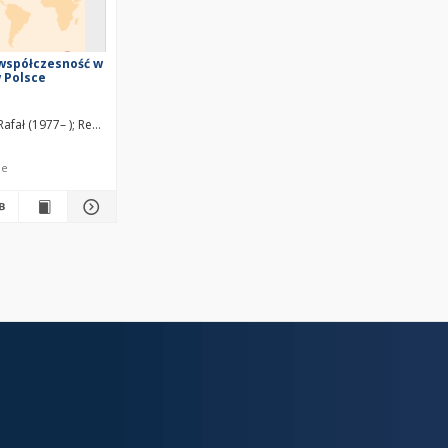
 współczesność w
w Polsce
w
Rafał (1977– )
Regulska, Edyta
le