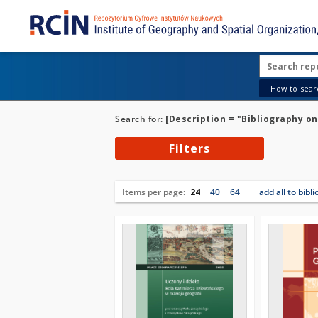
How to searc
Search for:
[Description = "Bibliography on
Filters
Items per page:
24
40
64
add all to bibl