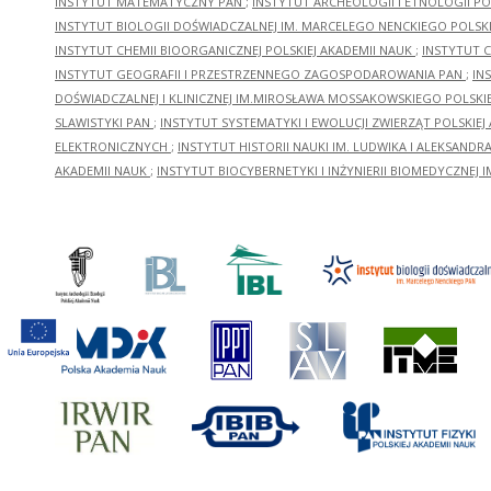
INSTYTUT MATEMATYCZNY PAN
;
INSTYTUT ARCHEOLOGII I ETNOLOGII PO
INSTYTUT BIOLOGII DOŚWIADCZALNEJ IM. MARCELEGO NENCKIEGO POLSKI
INSTYTUT CHEMII BIOORGANICZNEJ POLSKIEJ AKADEMII NAUK
;
INSTYTUT C
INSTYTUT GEOGRAFII I PRZESTRZENNEGO ZAGOSPODAROWANIA PAN
;
IN
DOŚWIADCZALNEJ I KLINICZNEJ IM.MIROSŁAWA MOSSAKOWSKIEGO POLSKI
SLAWISTYKI PAN
;
INSTYTUT SYSTEMATYKI I EWOLUCJI ZWIERZĄT POLSKIEJ
ELEKTRONICZNYCH
;
INSTYTUT HISTORII NAUKI IM. LUDWIKA I ALEKSAND
AKADEMII NAUK
;
INSTYTUT BIOCYBERNETYKI I INŻYNIERII BIOMEDYCZNEJ I