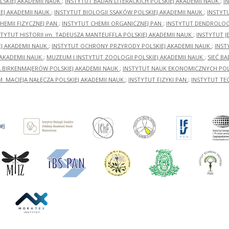
LSKIEJ AKADEMII NAUK
;
INSTYTUT BADAŃ LITERACKICH POLSKIEJ AKADEMII NAUK
;
I
EJ AKADEMII NAUK
;
INSTYTUT BIOLOGII SSAKÓW POLSKIEJ AKADEMII NAUK
;
INSTYT
HEMII FIZYCZNEJ PAN
;
INSTYTUT CHEMII ORGANICZNEJ PAN
;
INSTYTUT DENDROLOGI
STYTUT HISTORII im. TADEUSZA MANTEUFFLA POLSKIEJ AKADEMII NAUK
;
INSTYTUT J
EJ AKADEMII NAUK
;
INSTYTUT OCHRONY PRZYRODY POLSKIEJ AKADEMII NAUK
;
INST
 AKADEMII NAUK
;
MUZEUM I INSTYTUT ZOOLOGII POLSKIEJ AKADEMII NAUK
;
SIEĆ B
RA BIRKENMAJERÓW POLSKIEJ AKADEMII NAUK
;
INSTYTUT NAUK EKONOMICZNYCH POLS
M. MACIEJA NAŁĘCZA POLSKIEJ AKADEMII NAUK
;
INSTYTUT FIZYKI PAN
;
INSTYTUT TE