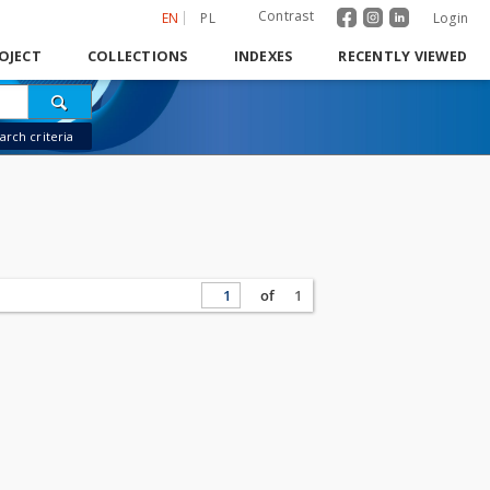
Contrast
EN
PL
Login
OJECT
COLLECTIONS
INDEXES
RECENTLY VIEWED
rch criteria
of
1