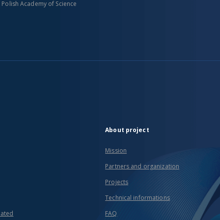
n Polish Academy of Science
About project
Mission
Partners and organization
Projects
Technical informations
eated
FAQ