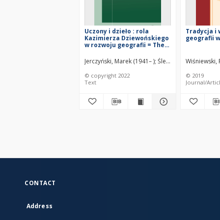
Uczony i dzieło : rola
Tradycja i
Kazimierza Dziewońskiego
geografii 
w rozwoju geografii = The
scholar and his work : the
role of Kazimierz
Jerczyński, Marek (1941– )
Śleszyński, Przemysła
Wiśniewski, 
Dziewoński in the
development of geography
© copyright 2022
© 2019
Text
Journal/Artic
CONTACT
Address