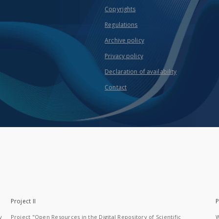
Copyrights
Regulations
Archive policy
Privacy policy
Declaration of availability
Contact
Project II
P
y
Project "Open Resources in the Digital Repository of Scientific
W