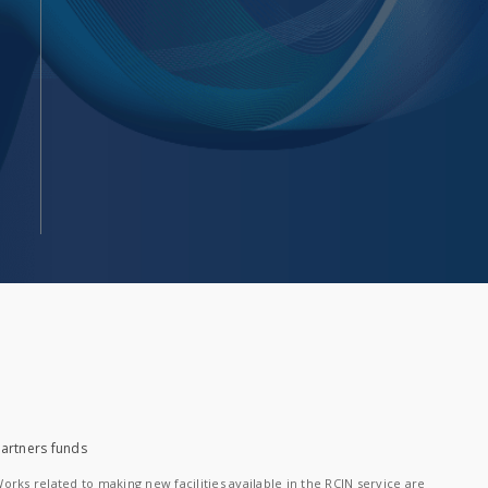
artners funds
orks related to making new facilities available in the RCIN service are