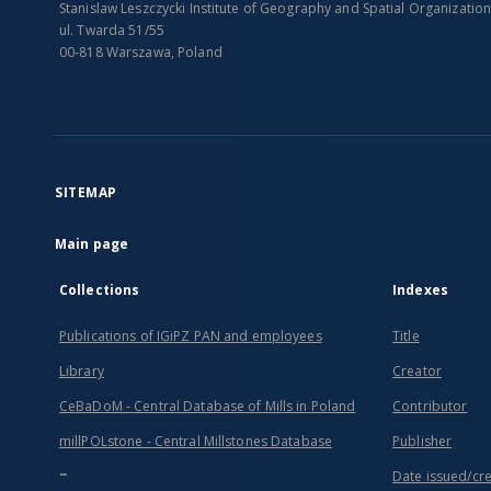
Stanislaw Leszczycki Institute of Geography and Spatial Organizatio
ul. Twarda 51/55
00-818 Warszawa, Poland
SITEMAP
Main page
Collections
Indexes
Publications of IGiPZ PAN and employees
Title
Library
Creator
CeBaDoM - Central Database of Mills in Poland
Contributor
millPOLstone - Central Millstones Database
Publisher
...
Date issued/cr