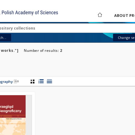
ABOUT PR
h...
Change sea
 works."]
Number of results:
2
iography