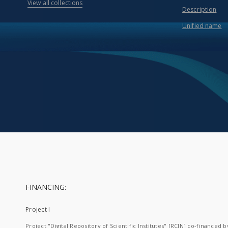
View all collections
Description
Unified name
FINANCING:
Project I
Project "Digital Repository of Scientific Institutes" [RCIN] co-financed b