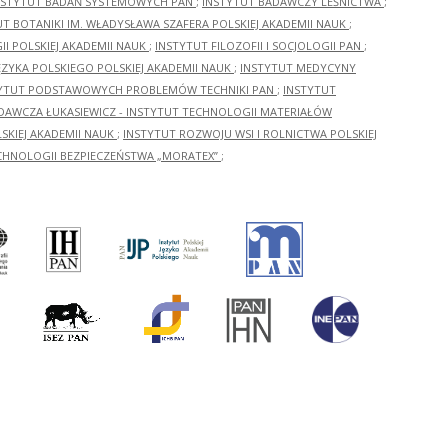
NSTYTUT BADAŃ SYSTEMOWYCH PAN
;
INSTYTUT BADAWCZY LEŚNICTWA
;
UT BOTANIKI IM. WŁADYSŁAWA SZAFERA POLSKIEJ AKADEMII NAUK
;
I POLSKIEJ AKADEMII NAUK
;
INSTYTUT FILOZOFII I SOCJOLOGII PAN
;
ĘZYKA POLSKIEGO POLSKIEJ AKADEMII NAUK
;
INSTYTUT MEDYCYNY
YTUT PODSTAWOWYCH PROBLEMÓW TECHNIKI PAN
;
INSTYTUT
ADAWCZA ŁUKASIEWICZ - INSTYTUT TECHNOLOGII MATERIAŁÓW
KIEJ AKADEMII NAUK
;
INSTYTUT ROZWOJU WSI I ROLNICTWA POLSKIEJ
CHNOLOGII BEZPIECZEŃSTWA „MORATEX”
;