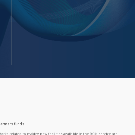
artners funds
orks related to making new facilities available in the RCIN service are