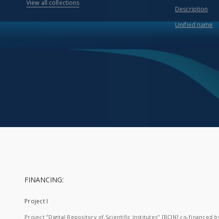
View all collections
Description
Unified name
FINANCING:
Project I
Project "Digital Repository of Scientific Institutes" [RCIN] co-financed b