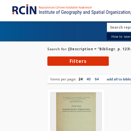
How to searc
Search for:
[Description = "Bibliogr. p. 123\
Filters
Items per page:
24
40
64
add all to bibl