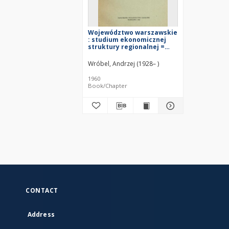
Województwo warszawskie
: studium ekonomicznej
struktury regionalnej =
The Warsaw voivodship =
Varšavskoe voevodstvo
Wróbel, Andrzej (1928– )
1960
Book/Chapter
CONTACT
Address