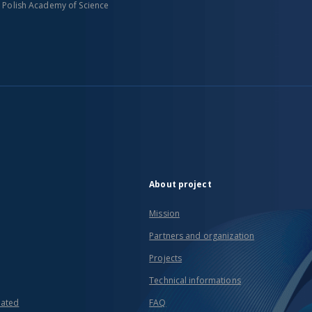
n Polish Academy of Science
About project
Mission
Partners and organization
Projects
Technical informations
eated
FAQ