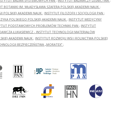
NSTYTUT BADAŃ SYSTEMOWYCH PAN
;
INSTYTUT BADAWCZY LEŚNICTWA
;
UT BOTANIKI IM. WŁADYSŁAWA SZAFERA POLSKIEJ AKADEMII NAUK
;
I POLSKIEJ AKADEMII NAUK
;
INSTYTUT FILOZOFII I SOCJOLOGII PAN
;
ĘZYKA POLSKIEGO POLSKIEJ AKADEMII NAUK
;
INSTYTUT MEDYCYNY
YTUT PODSTAWOWYCH PROBLEMÓW TECHNIKI PAN
;
INSTYTUT
ADAWCZA ŁUKASIEWICZ - INSTYTUT TECHNOLOGII MATERIAŁÓW
KIEJ AKADEMII NAUK
;
INSTYTUT ROZWOJU WSI I ROLNICTWA POLSKIEJ
CHNOLOGII BEZPIECZEŃSTWA „MORATEX”
;