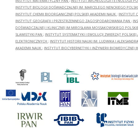
INSTYTUT MATEMATYCZNY PAN
;
INSTYTUT ARCHEOLOGII I ETNOLOGII PO
INSTYTUT BIOLOGII DOŚWIADCZALNEJ IM. MARCELEGO NENCKIEGO POLSKI
INSTYTUT CHEMII BIOORGANICZNEJ POLSKIEJ AKADEMII NAUK
;
INSTYTUT C
INSTYTUT GEOGRAFII I PRZESTRZENNEGO ZAGOSPODAROWANIA PAN
;
IN
DOŚWIADCZALNEJ I KLINICZNEJ IM.MIROSŁAWA MOSSAKOWSKIEGO POLSKI
SLAWISTYKI PAN
;
INSTYTUT SYSTEMATYKI I EWOLUCJI ZWIERZĄT POLSKIEJ
ELEKTRONICZNYCH
;
INSTYTUT HISTORII NAUKI IM. LUDWIKA I ALEKSAND
AKADEMII NAUK
;
INSTYTUT BIOCYBERNETYKI I INŻYNIERII BIOMEDYCZNEJ I