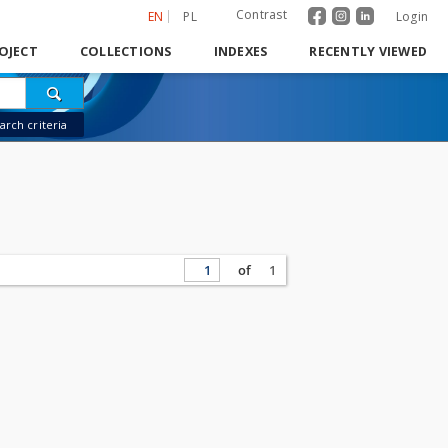
Contrast
EN
PL
Login
OJECT
COLLECTIONS
INDEXES
RECENTLY VIEWED
rch criteria
of
1