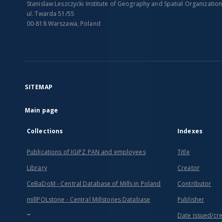
Stanislaw Leszczycki Institute of Geography and Spatial Organizatio
ul. Twarda 51/55
00-818 Warszawa, Poland
SITEMAP
Main page
Collections
Indexes
Publications of IGiPZ PAN and employees
Title
Library
Creator
CeBaDoM - Central Database of Mills in Poland
Contributor
millPOLstone - Central Millstones Database
Publisher
...
Date issued/cr