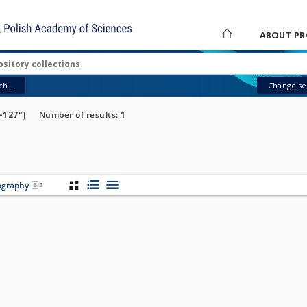
ABOUT PR
h...
Change sea
-127"]
Number of results:
1
iography