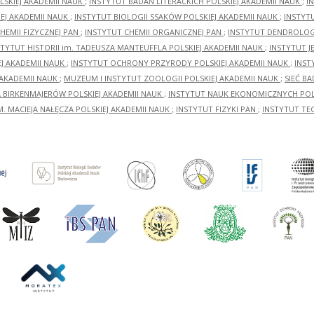
LSKIEJ AKADEMII NAUK
;
INSTYTUT BADAŃ LITERACKICH POLSKIEJ AKADEMII NAUK
;
I
EJ AKADEMII NAUK
;
INSTYTUT BIOLOGII SSAKÓW POLSKIEJ AKADEMII NAUK
;
INSTYT
HEMII FIZYCZNEJ PAN
;
INSTYTUT CHEMII ORGANICZNEJ PAN
;
INSTYTUT DENDROLOGI
STYTUT HISTORII im. TADEUSZA MANTEUFFLA POLSKIEJ AKADEMII NAUK
;
INSTYTUT J
EJ AKADEMII NAUK
;
INSTYTUT OCHRONY PRZYRODY POLSKIEJ AKADEMII NAUK
;
INST
 AKADEMII NAUK
;
MUZEUM I INSTYTUT ZOOLOGII POLSKIEJ AKADEMII NAUK
;
SIEĆ B
RA BIRKENMAJERÓW POLSKIEJ AKADEMII NAUK
;
INSTYTUT NAUK EKONOMICZNYCH POLS
M. MACIEJA NAŁĘCZA POLSKIEJ AKADEMII NAUK
;
INSTYTUT FIZYKI PAN
;
INSTYTUT TE