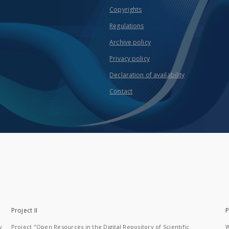
Copyrights
Regulations
Archive policy
Privacy policy
Declaration of availability
Contact
Project II
P
y
Project "Open Resources in the Digital Repository of Scientific
W