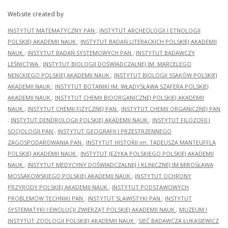
Website created by
INSTYTUT MATEMATYCZNY PAN
;
INSTYTUT ARCHEOLOGII I ETNOLOGII
POLSKIEJ AKADEMII NAUK
;
INSTYTUT BADAŃ LITERACKICH POLSKIEJ AKADEMII
NAUK
;
INSTYTUT BADAŃ SYSTEMOWYCH PAN
;
INSTYTUT BADAWCZY
LEŚNICTWA
;
INSTYTUT BIOLOGII DOŚWIADCZALNEJ IM. MARCELEGO
NENCKIEGO POLSKIEJ AKADEMII NAUK
;
INSTYTUT BIOLOGII SSAKÓW POLSKIEJ
AKADEMII NAUK
;
INSTYTUT BOTANIKI IM. WŁADYSŁAWA SZAFERA POLSKIEJ
AKADEMII NAUK
;
INSTYTUT CHEMII BIOORGANICZNEJ POLSKIEJ AKADEMII
NAUK
;
INSTYTUT CHEMII FIZYCZNEJ PAN
;
INSTYTUT CHEMII ORGANICZNEJ PAN
;
INSTYTUT DENDROLOGII POLSKIEJ AKADEMII NAUK
;
INSTYTUT FILOZOFII I
SOCJOLOGII PAN
;
INSTYTUT GEOGRAFII I PRZESTRZENNEGO
ZAGOSPODAROWANIA PAN
;
INSTYTUT HISTORII im. TADEUSZA MANTEUFFLA
POLSKIEJ AKADEMII NAUK
;
INSTYTUT JĘZYKA POLSKIEGO POLSKIEJ AKADEMII
NAUK
;
INSTYTUT MEDYCYNY DOŚWIADCZALNEJ I KLINICZNEJ IM.MIROSŁAWA
MOSSAKOWSKIEGO POLSKIEJ AKADEMII NAUK
;
INSTYTUT OCHRONY
PRZYRODY POLSKIEJ AKADEMII NAUK
;
INSTYTUT PODSTAWOWYCH
PROBLEMÓW TECHNIKI PAN
;
INSTYTUT SLAWISTYKI PAN
;
INSTYTUT
SYSTEMATYKI I EWOLUCJI ZWIERZĄT POLSKIEJ AKADEMII NAUK
;
MUZEUM I
INSTYTUT ZOOLOGII POLSKIEJ AKADEMII NAUK
;
SIEĆ BADAWCZA ŁUKASIEWICZ