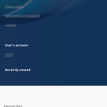
Privacy policy
Declaration of availability
Contact
User's account
Log in
Recently viewed
FINANCING: