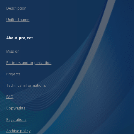
Description
Unified name
About project
Mission
Partners and organization
Projects
Technical informations
FAQ
Copyrights
Regulations
Archive policy