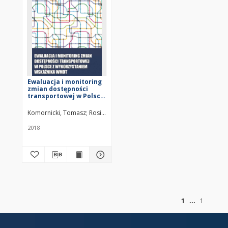
Ewaluacja i monitoring
zmian dostępności
transportowej w Polsce
z wykorzystaniem
wskaźnika WMDT
Komornicki, Tomasz
Rosik, Piotr
Stępniak, Marcin
Śleszyński, Przem
2018
of
1
1