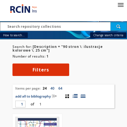
How to search...
Change search criteria
Search for:
[Description = "90 stron \: ilustracje
kolorowe \; 25 cm"]
Number of results:
1
Filters
Items per page:
24
40
64
add all to bibliography
of
1