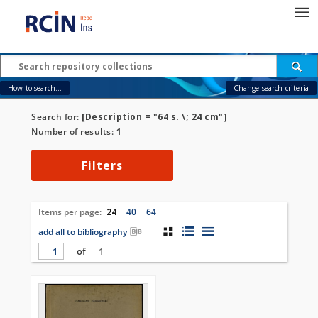
How to search...
Change search criteria
Search for:
[Description = "64 s. \; 24 cm"]
Number of results:
1
Filters
Items per page:
24
40
64
add all to bibliography
of
1