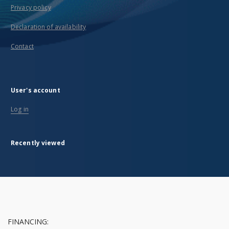
Privacy policy
Declaration of availability
Contact
User's account
Log in
Recently viewed
FINANCING: