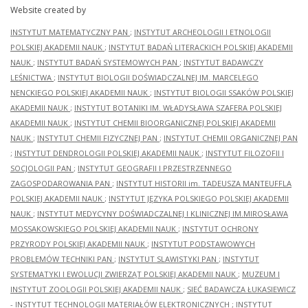
Website created by
INSTYTUT MATEMATYCZNY PAN
;
INSTYTUT ARCHEOLOGII I ETNOLOGII
POLSKIEJ AKADEMII NAUK
;
INSTYTUT BADAŃ LITERACKICH POLSKIEJ AKADEMII
NAUK
;
INSTYTUT BADAŃ SYSTEMOWYCH PAN
;
INSTYTUT BADAWCZY
LEŚNICTWA
;
INSTYTUT BIOLOGII DOŚWIADCZALNEJ IM. MARCELEGO
NENCKIEGO POLSKIEJ AKADEMII NAUK
;
INSTYTUT BIOLOGII SSAKÓW POLSKIEJ
AKADEMII NAUK
;
INSTYTUT BOTANIKI IM. WŁADYSŁAWA SZAFERA POLSKIEJ
AKADEMII NAUK
;
INSTYTUT CHEMII BIOORGANICZNEJ POLSKIEJ AKADEMII
NAUK
;
INSTYTUT CHEMII FIZYCZNEJ PAN
;
INSTYTUT CHEMII ORGANICZNEJ PAN
;
INSTYTUT DENDROLOGII POLSKIEJ AKADEMII NAUK
;
INSTYTUT FILOZOFII I
SOCJOLOGII PAN
;
INSTYTUT GEOGRAFII I PRZESTRZENNEGO
ZAGOSPODAROWANIA PAN
;
INSTYTUT HISTORII im. TADEUSZA MANTEUFFLA
POLSKIEJ AKADEMII NAUK
;
INSTYTUT JĘZYKA POLSKIEGO POLSKIEJ AKADEMII
NAUK
;
INSTYTUT MEDYCYNY DOŚWIADCZALNEJ I KLINICZNEJ IM.MIROSŁAWA
MOSSAKOWSKIEGO POLSKIEJ AKADEMII NAUK
;
INSTYTUT OCHRONY
PRZYRODY POLSKIEJ AKADEMII NAUK
;
INSTYTUT PODSTAWOWYCH
PROBLEMÓW TECHNIKI PAN
;
INSTYTUT SLAWISTYKI PAN
;
INSTYTUT
SYSTEMATYKI I EWOLUCJI ZWIERZĄT POLSKIEJ AKADEMII NAUK
;
MUZEUM I
INSTYTUT ZOOLOGII POLSKIEJ AKADEMII NAUK
;
SIEĆ BADAWCZA ŁUKASIEWICZ
- INSTYTUT TECHNOLOGII MATERIAŁÓW ELEKTRONICZNYCH
;
INSTYTUT