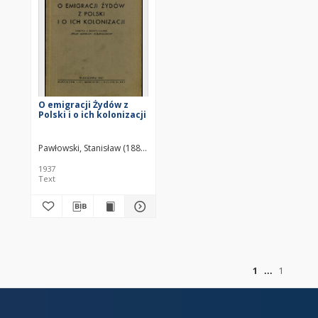
O emigracji Żydów z
Polski i o ich kolonizacji
Pawłowski, Stanisław (1882–1940)
1937
Text
of
1
1