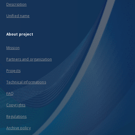
Description
Unified name
About project
Mission
Partners and organization
Projects
Technical informations
FAQ
Copyrights
Regulations
Archive policy