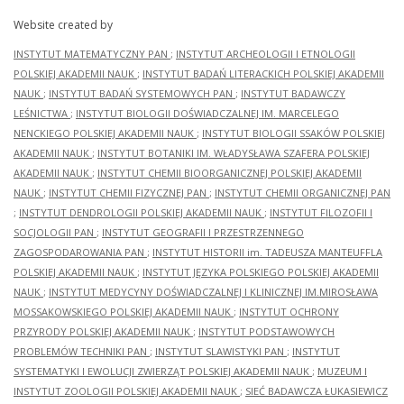
Website created by
INSTYTUT MATEMATYCZNY PAN
;
INSTYTUT ARCHEOLOGII I ETNOLOGII
POLSKIEJ AKADEMII NAUK
;
INSTYTUT BADAŃ LITERACKICH POLSKIEJ AKADEMII
NAUK
;
INSTYTUT BADAŃ SYSTEMOWYCH PAN
;
INSTYTUT BADAWCZY
LEŚNICTWA
;
INSTYTUT BIOLOGII DOŚWIADCZALNEJ IM. MARCELEGO
NENCKIEGO POLSKIEJ AKADEMII NAUK
;
INSTYTUT BIOLOGII SSAKÓW POLSKIEJ
AKADEMII NAUK
;
INSTYTUT BOTANIKI IM. WŁADYSŁAWA SZAFERA POLSKIEJ
AKADEMII NAUK
;
INSTYTUT CHEMII BIOORGANICZNEJ POLSKIEJ AKADEMII
NAUK
;
INSTYTUT CHEMII FIZYCZNEJ PAN
;
INSTYTUT CHEMII ORGANICZNEJ PAN
;
INSTYTUT DENDROLOGII POLSKIEJ AKADEMII NAUK
;
INSTYTUT FILOZOFII I
SOCJOLOGII PAN
;
INSTYTUT GEOGRAFII I PRZESTRZENNEGO
ZAGOSPODAROWANIA PAN
;
INSTYTUT HISTORII im. TADEUSZA MANTEUFFLA
POLSKIEJ AKADEMII NAUK
;
INSTYTUT JĘZYKA POLSKIEGO POLSKIEJ AKADEMII
NAUK
;
INSTYTUT MEDYCYNY DOŚWIADCZALNEJ I KLINICZNEJ IM.MIROSŁAWA
MOSSAKOWSKIEGO POLSKIEJ AKADEMII NAUK
;
INSTYTUT OCHRONY
PRZYRODY POLSKIEJ AKADEMII NAUK
;
INSTYTUT PODSTAWOWYCH
PROBLEMÓW TECHNIKI PAN
;
INSTYTUT SLAWISTYKI PAN
;
INSTYTUT
SYSTEMATYKI I EWOLUCJI ZWIERZĄT POLSKIEJ AKADEMII NAUK
;
MUZEUM I
INSTYTUT ZOOLOGII POLSKIEJ AKADEMII NAUK
;
SIEĆ BADAWCZA ŁUKASIEWICZ