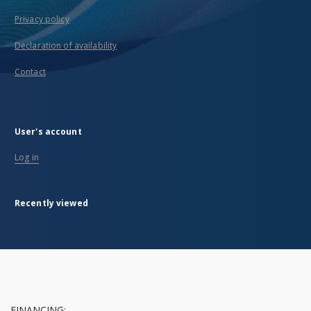
Privacy policy
Declaration of availability
Contact
User's account
Log in
Recently viewed
FINANCING: