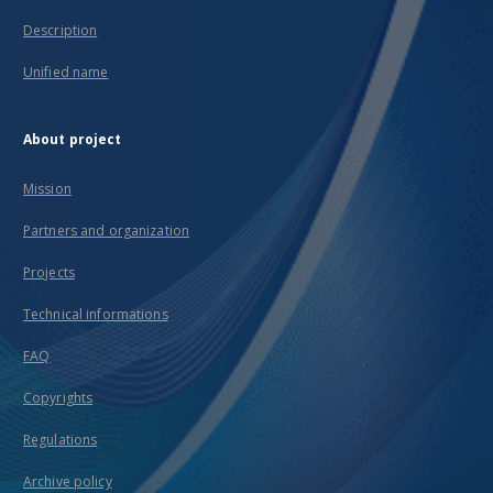
Description
Unified name
About project
Mission
Partners and organization
Projects
Technical informations
FAQ
Copyrights
Regulations
Archive policy