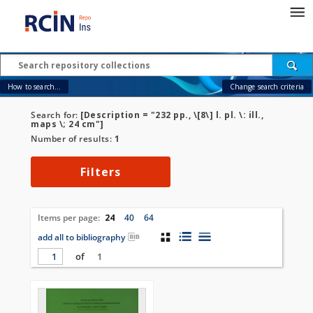
How to search...
Change search criteria
Search for:
[Description = "232 pp., \[8\] l. pl. \: ill.,
maps \; 24 cm"]
Number of results:
1
Filters
Items per page:
24
40
64
add all to bibliography
of
1