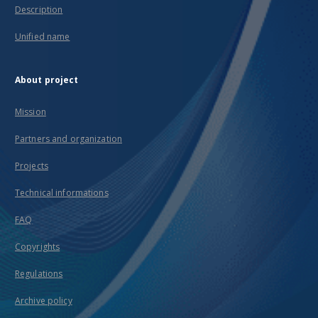
Description
Unified name
About project
Mission
Partners and organization
Projects
Technical informations
FAQ
Copyrights
Regulations
Archive policy