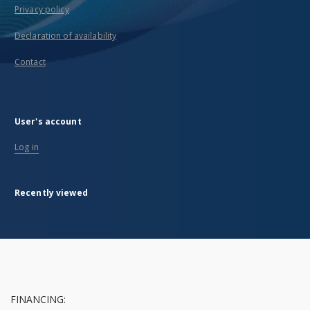
Privacy policy
Declaration of availability
Contact
User's account
Log in
Recently viewed
FINANCING: