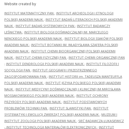
Website created by
INSTYTUT MATEMATYCZNY PAN
;
INSTYTUT ARCHEOLOGII I ETNOLOGII
POLSKIEJ AKADEMII NAUK
;
INSTYTUT BADAŃ LITERACKICH POLSKIEJ AKADEMII
NAUK
;
INSTYTUT BADAŃ SYSTEMOWYCH PAN
;
INSTYTUT BADAWCZY
LEŚNICTWA
;
INSTYTUT BIOLOGII DOŚWIADCZALNEJ IM. MARCELEGO
NENCKIEGO POLSKIEJ AKADEMII NAUK
;
INSTYTUT BIOLOGII SSAKÓW POLSKIEJ
AKADEMII NAUK
;
INSTYTUT BOTANIKI IM. WŁADYSŁAWA SZAFERA POLSKIEJ
AKADEMII NAUK
;
INSTYTUT CHEMII BIOORGANICZNEJ POLSKIEJ AKADEMII
NAUK
;
INSTYTUT CHEMII FIZYCZNEJ PAN
;
INSTYTUT CHEMII ORGANICZNEJ PAN
;
INSTYTUT DENDROLOGII POLSKIEJ AKADEMII NAUK
;
INSTYTUT FILOZOFII I
SOCJOLOGII PAN
;
INSTYTUT GEOGRAFII I PRZESTRZENNEGO
ZAGOSPODAROWANIA PAN
;
INSTYTUT HISTORII im. TADEUSZA MANTEUFFLA
POLSKIEJ AKADEMII NAUK
;
INSTYTUT JĘZYKA POLSKIEGO POLSKIEJ AKADEMII
NAUK
;
INSTYTUT MEDYCYNY DOŚWIADCZALNEJ I KLINICZNEJ IM.MIROSŁAWA
MOSSAKOWSKIEGO POLSKIEJ AKADEMII NAUK
;
INSTYTUT OCHRONY
PRZYRODY POLSKIEJ AKADEMII NAUK
;
INSTYTUT PODSTAWOWYCH
PROBLEMÓW TECHNIKI PAN
;
INSTYTUT SLAWISTYKI PAN
;
INSTYTUT
SYSTEMATYKI I EWOLUCJI ZWIERZĄT POLSKIEJ AKADEMII NAUK
;
MUZEUM I
INSTYTUT ZOOLOGII POLSKIEJ AKADEMII NAUK
;
SIEĆ BADAWCZA ŁUKASIEWICZ
- INSTYTUT TECHNOLOGII MATERIAŁÓW ELEKTRONICZNYCH
;
INSTYTUT