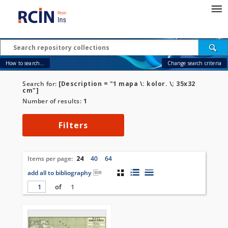
How to search...
Change search criteria
Search for:
[Description = "1 mapa \: kolor. \; 35x32
cm"]
Number of results:
1
Filters
Items per page:
24
40
64
add all to bibliography
of
1