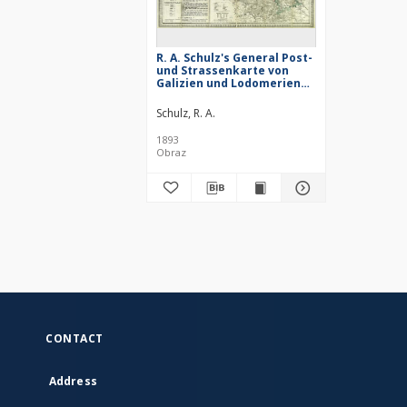
R. A. Schulz's General Post-
und Strassenkarte von
Galizien und Lodomerien
mit Auschwitz, Zator und
Krakau so wie des
Schulz, R. A.
Kronlandes Bukowina
1893
Obraz
CONTACT
Address