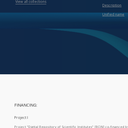
View all collections
Description
Unified name
FINANCING:
Project I
Project "Digital Repository of Scientific Institutes" [RCIN] co-financed b