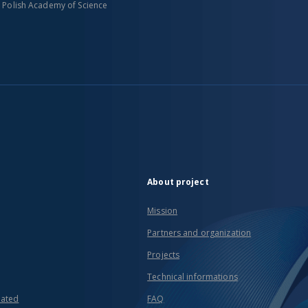
n Polish Academy of Science
About project
Mission
Partners and organization
Projects
Technical informations
eated
FAQ