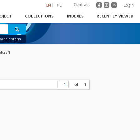
Contrast
EN
PL
Login
OJECT
COLLECTIONS
INDEXES
RECENTLY VIEWED
rch criteria
lts:
1
of
1