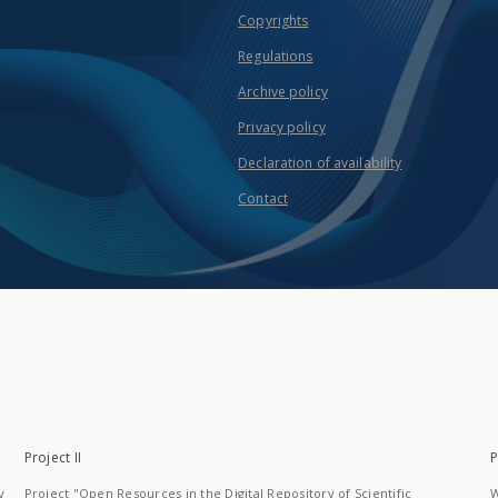
Copyrights
Regulations
Archive policy
Privacy policy
Declaration of availability
Contact
Project II
P
y
Project "Open Resources in the Digital Repository of Scientific
W