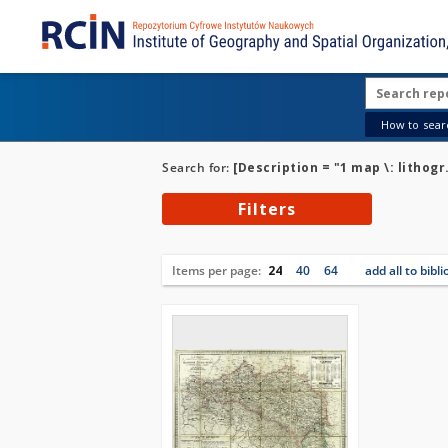
How to searc
Search for:
[Description = "1 map \: lithogr
Filters
Items per page:
24
40
64
add all to bibl