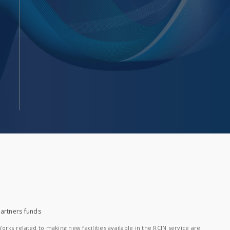
artners funds
orks related to making new facilities available in the RCIN service are