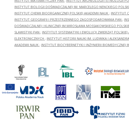
INSTYTUT MATEMATYCZNY PAN
;
INSTYTUT ARCHEOLOGII I ETNOLOGII PO
INSTYTUT BIOLOGII DOŚWIADCZALNEJ IM. MARCELEGO NENCKIEGO POLSKI
INSTYTUT CHEMII BIOORGANICZNEJ POLSKIEJ AKADEMII NAUK
;
INSTYTUT C
INSTYTUT GEOGRAFII I PRZESTRZENNEGO ZAGOSPODAROWANIA PAN
;
IN
DOŚWIADCZALNEJ I KLINICZNEJ IM.MIROSŁAWA MOSSAKOWSKIEGO POLSKI
SLAWISTYKI PAN
;
INSTYTUT SYSTEMATYKI I EWOLUCJI ZWIERZĄT POLSKIEJ
ELEKTRONICZNYCH
;
INSTYTUT HISTORII NAUKI IM. LUDWIKA I ALEKSAND
AKADEMII NAUK
;
INSTYTUT BIOCYBERNETYKI I INŻYNIERII BIOMEDYCZNEJ I