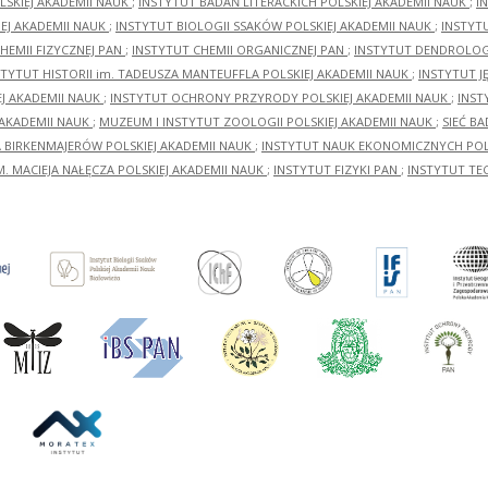
LSKIEJ AKADEMII NAUK
;
INSTYTUT BADAŃ LITERACKICH POLSKIEJ AKADEMII NAUK
;
I
EJ AKADEMII NAUK
;
INSTYTUT BIOLOGII SSAKÓW POLSKIEJ AKADEMII NAUK
;
INSTYT
HEMII FIZYCZNEJ PAN
;
INSTYTUT CHEMII ORGANICZNEJ PAN
;
INSTYTUT DENDROLOGI
STYTUT HISTORII im. TADEUSZA MANTEUFFLA POLSKIEJ AKADEMII NAUK
;
INSTYTUT J
EJ AKADEMII NAUK
;
INSTYTUT OCHRONY PRZYRODY POLSKIEJ AKADEMII NAUK
;
INST
 AKADEMII NAUK
;
MUZEUM I INSTYTUT ZOOLOGII POLSKIEJ AKADEMII NAUK
;
SIEĆ B
RA BIRKENMAJERÓW POLSKIEJ AKADEMII NAUK
;
INSTYTUT NAUK EKONOMICZNYCH POLS
M. MACIEJA NAŁĘCZA POLSKIEJ AKADEMII NAUK
;
INSTYTUT FIZYKI PAN
;
INSTYTUT TE