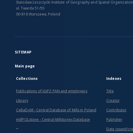
Stanislaw Leszczycki Institute of Geography and Spatial Organizatio
ul. Twarda 51/55
00-818 Warszawa, Poland
SITEMAP
Main page
Collections
Indexes
Publications of IGiPZ PAN and employees
Title
Library
Creator
CeBaDoM - Central Database of Mills in Poland
Contributor
millPOLstone - Central Millstones Database
Publisher
...
Date issued/cr