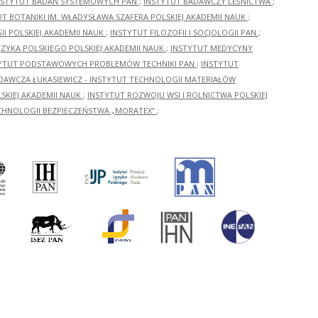
NSTYTUT BADAŃ SYSTEMOWYCH PAN
;
INSTYTUT BADAWCZY LEŚNICTWA
;
UT BOTANIKI IM. WŁADYSŁAWA SZAFERA POLSKIEJ AKADEMII NAUK
;
I POLSKIEJ AKADEMII NAUK
;
INSTYTUT FILOZOFII I SOCJOLOGII PAN
;
ĘZYKA POLSKIEGO POLSKIEJ AKADEMII NAUK
;
INSTYTUT MEDYCYNY
YTUT PODSTAWOWYCH PROBLEMÓW TECHNIKI PAN
;
INSTYTUT
ADAWCZA ŁUKASIEWICZ - INSTYTUT TECHNOLOGII MATERIAŁÓW
KIEJ AKADEMII NAUK
;
INSTYTUT ROZWOJU WSI I ROLNICTWA POLSKIEJ
CHNOLOGII BEZPIECZEŃSTWA „MORATEX”
;