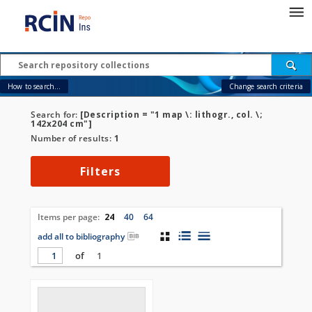
How to search...
Change search criteria
Search for:
[Description = "1 map \: lithogr., col. \;
142x204 cm"]
Number of results:
1
Filters
Items per page:
24
40
64
add all to bibliography
of
1