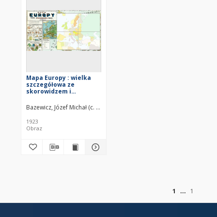
Mapa Europy : wielka
szczegółowa ze
skorowidzem i
statystyką światową
Bazewicz, Józef Michał (c. 1862 – 1928)
1923
Obraz
of
1
1