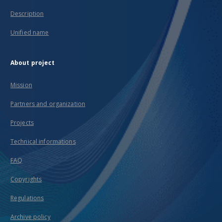
Description
Unified name
About project
Mission
Partners and organization
Projects
Technical informations
FAQ
Copyrights
Regulations
Archive policy