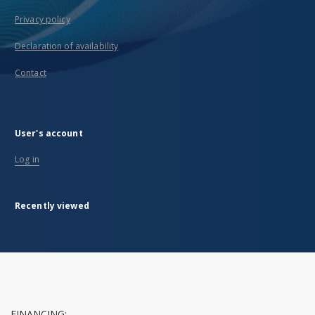
Privacy policy
Declaration of availability
Contact
User's account
Log in
Recently viewed
FINANCING: