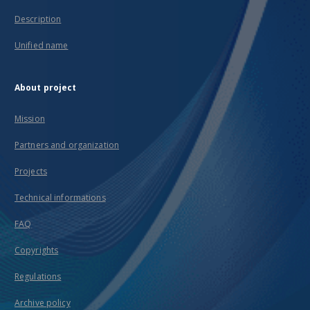
Description
Unified name
About project
Mission
Partners and organization
Projects
Technical informations
FAQ
Copyrights
Regulations
Archive policy