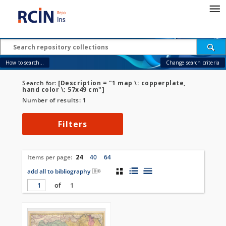
How to search...
Change search criteria
Search for:
[Description = "1 map \: copperplate,
hand color \; 57x49 cm"]
Number of results:
1
Filters
Items per page:
24
40
64
add all to bibliography
of
1