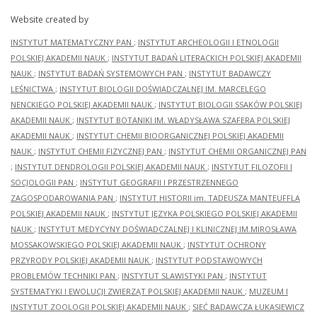
Website created by
INSTYTUT MATEMATYCZNY PAN
;
INSTYTUT ARCHEOLOGII I ETNOLOGII
POLSKIEJ AKADEMII NAUK
;
INSTYTUT BADAŃ LITERACKICH POLSKIEJ AKADEMII
NAUK
;
INSTYTUT BADAŃ SYSTEMOWYCH PAN
;
INSTYTUT BADAWCZY
LEŚNICTWA
;
INSTYTUT BIOLOGII DOŚWIADCZALNEJ IM. MARCELEGO
NENCKIEGO POLSKIEJ AKADEMII NAUK
;
INSTYTUT BIOLOGII SSAKÓW POLSKIEJ
AKADEMII NAUK
;
INSTYTUT BOTANIKI IM. WŁADYSŁAWA SZAFERA POLSKIEJ
AKADEMII NAUK
;
INSTYTUT CHEMII BIOORGANICZNEJ POLSKIEJ AKADEMII
NAUK
;
INSTYTUT CHEMII FIZYCZNEJ PAN
;
INSTYTUT CHEMII ORGANICZNEJ PAN
;
INSTYTUT DENDROLOGII POLSKIEJ AKADEMII NAUK
;
INSTYTUT FILOZOFII I
SOCJOLOGII PAN
;
INSTYTUT GEOGRAFII I PRZESTRZENNEGO
ZAGOSPODAROWANIA PAN
;
INSTYTUT HISTORII im. TADEUSZA MANTEUFFLA
POLSKIEJ AKADEMII NAUK
;
INSTYTUT JĘZYKA POLSKIEGO POLSKIEJ AKADEMII
NAUK
;
INSTYTUT MEDYCYNY DOŚWIADCZALNEJ I KLINICZNEJ IM.MIROSŁAWA
MOSSAKOWSKIEGO POLSKIEJ AKADEMII NAUK
;
INSTYTUT OCHRONY
PRZYRODY POLSKIEJ AKADEMII NAUK
;
INSTYTUT PODSTAWOWYCH
PROBLEMÓW TECHNIKI PAN
;
INSTYTUT SLAWISTYKI PAN
;
INSTYTUT
SYSTEMATYKI I EWOLUCJI ZWIERZĄT POLSKIEJ AKADEMII NAUK
;
MUZEUM I
INSTYTUT ZOOLOGII POLSKIEJ AKADEMII NAUK
;
SIEĆ BADAWCZA ŁUKASIEWICZ