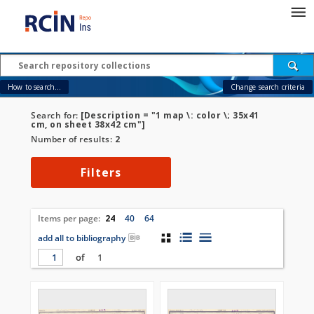
How to search...
Change search criteria
Search for:
[Description = "1 map \: color \; 35x41
cm, on sheet 38x42 cm"]
Number of results:
2
Filters
Items per page:
24
40
64
add all to bibliography
of
1