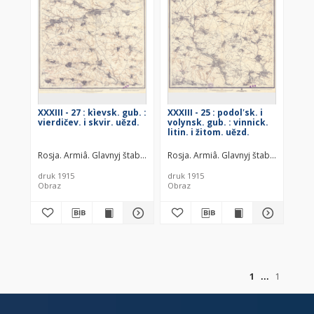
XXXIII - 27 : kìevsk. gub. :
XXXIII - 25 : podolʹsk. i
vierdičev. i skvir. uězd.
volynsk. gub. : vinnick.
litin. i žitom. uězd.
Rosja. Armiâ. Glavnyj štab. Voenno-topografičeskij otdel
Rosja. Armiâ. Glavnyj štab. Litograf
Rosja. Armiâ
druk 1915
druk 1915
Obraz
Obraz
of
1
1