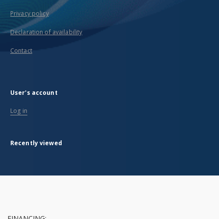
Privacy policy
Declaration of availability
Contact
User's account
Log in
Recently viewed
FINANCING: