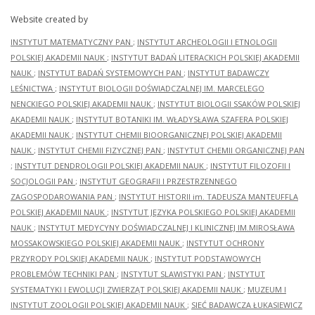
Website created by
INSTYTUT MATEMATYCZNY PAN
;
INSTYTUT ARCHEOLOGII I ETNOLOGII
POLSKIEJ AKADEMII NAUK
;
INSTYTUT BADAŃ LITERACKICH POLSKIEJ AKADEMII
NAUK
;
INSTYTUT BADAŃ SYSTEMOWYCH PAN
;
INSTYTUT BADAWCZY
LEŚNICTWA
;
INSTYTUT BIOLOGII DOŚWIADCZALNEJ IM. MARCELEGO
NENCKIEGO POLSKIEJ AKADEMII NAUK
;
INSTYTUT BIOLOGII SSAKÓW POLSKIEJ
AKADEMII NAUK
;
INSTYTUT BOTANIKI IM. WŁADYSŁAWA SZAFERA POLSKIEJ
AKADEMII NAUK
;
INSTYTUT CHEMII BIOORGANICZNEJ POLSKIEJ AKADEMII
NAUK
;
INSTYTUT CHEMII FIZYCZNEJ PAN
;
INSTYTUT CHEMII ORGANICZNEJ PAN
;
INSTYTUT DENDROLOGII POLSKIEJ AKADEMII NAUK
;
INSTYTUT FILOZOFII I
SOCJOLOGII PAN
;
INSTYTUT GEOGRAFII I PRZESTRZENNEGO
ZAGOSPODAROWANIA PAN
;
INSTYTUT HISTORII im. TADEUSZA MANTEUFFLA
POLSKIEJ AKADEMII NAUK
;
INSTYTUT JĘZYKA POLSKIEGO POLSKIEJ AKADEMII
NAUK
;
INSTYTUT MEDYCYNY DOŚWIADCZALNEJ I KLINICZNEJ IM.MIROSŁAWA
MOSSAKOWSKIEGO POLSKIEJ AKADEMII NAUK
;
INSTYTUT OCHRONY
PRZYRODY POLSKIEJ AKADEMII NAUK
;
INSTYTUT PODSTAWOWYCH
PROBLEMÓW TECHNIKI PAN
;
INSTYTUT SLAWISTYKI PAN
;
INSTYTUT
SYSTEMATYKI I EWOLUCJI ZWIERZĄT POLSKIEJ AKADEMII NAUK
;
MUZEUM I
INSTYTUT ZOOLOGII POLSKIEJ AKADEMII NAUK
;
SIEĆ BADAWCZA ŁUKASIEWICZ