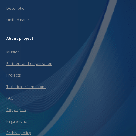
Description
Unified name
About project
Mission
Partners and organization
Projects
Technical informations
FAQ
Copyrights
Regulations
Archive policy