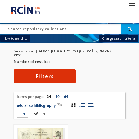
How to search...
Change search criteria
Search for:
[Description = "1 map \: col. \; 94x68
cm"]
Number of results:
1
Filters
Items per page:
24
40
64
add all to bibliography
of
1