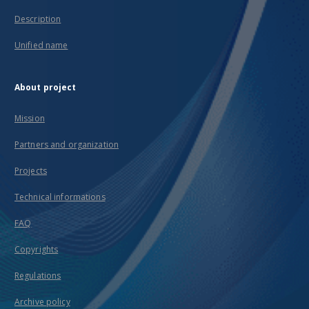
Description
Unified name
About project
Mission
Partners and organization
Projects
Technical informations
FAQ
Copyrights
Regulations
Archive policy