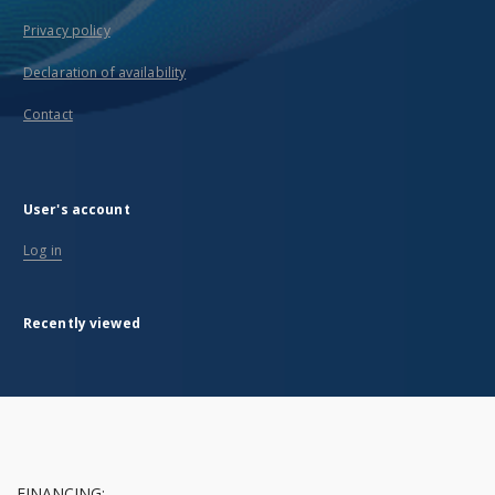
Privacy policy
Declaration of availability
Contact
User's account
Log in
Recently viewed
FINANCING: