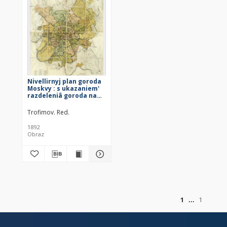
Nivellirnyj plan goroda
Moskvy : s ukazaniem'
razdeleniâ goroda na
sudebno-mirovye
učastki, soglasno
Trofimov. Red.
postanovleniâ
Moskovskoj Gorodskoj
1892
Dumy 30 iûnâ 1892 g.,
Obraz
utveržennago ukazom
Pravitel'stva Ûŝago
Senata ot 10 dekabrâ
1892 g. [...]
of
1
1