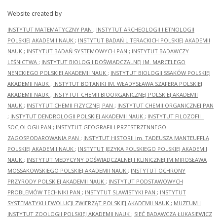
Website created by
INSTYTUT MATEMATYCZNY PAN
;
INSTYTUT ARCHEOLOGII I ETNOLOGII
POLSKIEJ AKADEMII NAUK
;
INSTYTUT BADAŃ LITERACKICH POLSKIEJ AKADEMII
NAUK
;
INSTYTUT BADAŃ SYSTEMOWYCH PAN
;
INSTYTUT BADAWCZY
LEŚNICTWA
;
INSTYTUT BIOLOGII DOŚWIADCZALNEJ IM. MARCELEGO
NENCKIEGO POLSKIEJ AKADEMII NAUK
;
INSTYTUT BIOLOGII SSAKÓW POLSKIEJ
AKADEMII NAUK
;
INSTYTUT BOTANIKI IM. WŁADYSŁAWA SZAFERA POLSKIEJ
AKADEMII NAUK
;
INSTYTUT CHEMII BIOORGANICZNEJ POLSKIEJ AKADEMII
NAUK
;
INSTYTUT CHEMII FIZYCZNEJ PAN
;
INSTYTUT CHEMII ORGANICZNEJ PAN
;
INSTYTUT DENDROLOGII POLSKIEJ AKADEMII NAUK
;
INSTYTUT FILOZOFII I
SOCJOLOGII PAN
;
INSTYTUT GEOGRAFII I PRZESTRZENNEGO
ZAGOSPODAROWANIA PAN
;
INSTYTUT HISTORII im. TADEUSZA MANTEUFFLA
POLSKIEJ AKADEMII NAUK
;
INSTYTUT JĘZYKA POLSKIEGO POLSKIEJ AKADEMII
NAUK
;
INSTYTUT MEDYCYNY DOŚWIADCZALNEJ I KLINICZNEJ IM.MIROSŁAWA
MOSSAKOWSKIEGO POLSKIEJ AKADEMII NAUK
;
INSTYTUT OCHRONY
PRZYRODY POLSKIEJ AKADEMII NAUK
;
INSTYTUT PODSTAWOWYCH
PROBLEMÓW TECHNIKI PAN
;
INSTYTUT SLAWISTYKI PAN
;
INSTYTUT
SYSTEMATYKI I EWOLUCJI ZWIERZĄT POLSKIEJ AKADEMII NAUK
;
MUZEUM I
INSTYTUT ZOOLOGII POLSKIEJ AKADEMII NAUK
;
SIEĆ BADAWCZA ŁUKASIEWICZ