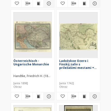
Geographi [...]
Österreichisch -
Ladožskoe Ozero i
Ungarische Monarchie
Finskij zaliv s
priležaŝimi mestami =
Lacus Ladoga et Sinus
Finnicus cum
Handtke, Friedrich H. (1815–1879)
interiacentibus et
adiacentibus
[ante 1898]
[ante 1742]
Regionibus
Obraz
Obraz