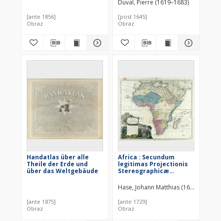
Duval, Pierre (1619–1683)
[ante 1856]
[post 1645]
Obraz
Obraz
Handatlas über alle
Africa : Secundum
Theile der Erde und
legitimas Projectionis
über das Weltgebäude
Stereographicæ
regulas et juxta
recentissimas
Hase, Johann Matthias (1684–1742)
relationes et
observationes in
[ante 1875]
[ante 1729]
subsidium vocatis
Obraz
Obraz
quoque veterum Leonis
Africani Nubiensis