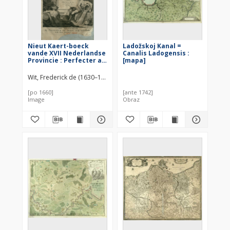
Nieut Kaert-boeck
Ladožskoj Kanal =
vande XVII Nederlandse
Canalis Ladogensis :
Provincie : Perfecter als
[mapa]
ooyt voor desen
Begrypende mede de
Wit, Frederick de (1630–1706)
aengrensende Landen,
Aldus in 20 Kaerten
[po 1660]
[ante 1742]
Image
Obraz