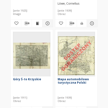
o nazwach urzędowo
Löwe, Cornelius
zmienionych, z
podaniem wszystkich
[ante 1925]
[ante 1939]
rzek, linji kolejowych,
Image
Obraz
dróg bitych i bocznych
Góry Ś-to Krzyskie
Mapa automobilowo
turystyczna Polski
[ante 1911]
[ante 1939]
Obraz
Obraz