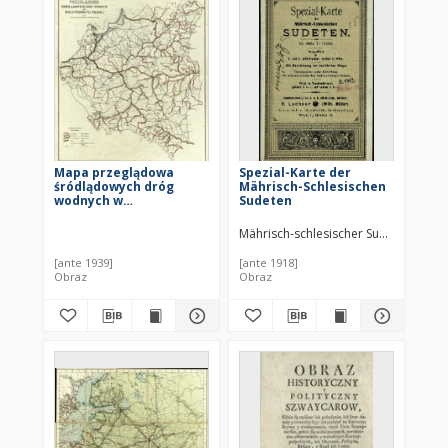
Mapa przeglądowa
Spezial-Karte der
śródlądowych dróg
Mährisch-Schlesischen
wodnych w
Sudeten
Rzeczypospolitej
Polskiej = Carte de
Mährisch-schlesischer Sudeten-Gebi
voies d'eau
méditerranéennes de la
[ante 1939]
[ante 1918]
République Polonaise
Obraz
Obraz