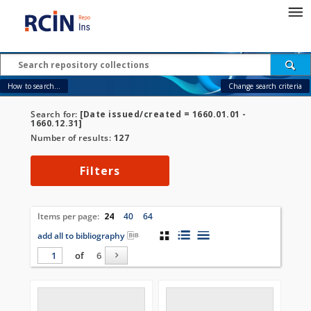
How to search...
Change search criteria
Search for:
[Date issued/created = 1660.01.01 -
1660.12.31]
Number of results:
127
Filters
Items per page:
24
40
64
add all to bibliography
of
6