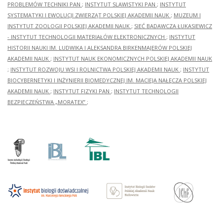
PROBLEMÓW TECHNIKI PAN
;
INSTYTUT SLAWISTYKI PAN
;
INSTYTUT
SYSTEMATYKI I EWOLUCJI ZWIERZĄT POLSKIEJ AKADEMII NAUK
;
MUZEUM I
INSTYTUT ZOOLOGII POLSKIEJ AKADEMII NAUK
;
SIEĆ BADAWCZA ŁUKASIEWICZ
- INSTYTUT TECHNOLOGII MATERIAŁÓW ELEKTRONICZNYCH
;
INSTYTUT
HISTORII NAUKI IM. LUDWIKA I ALEKSANDRA BIRKENMAJERÓW POLSKIEJ
AKADEMII NAUK
;
INSTYTUT NAUK EKONOMICZNYCH POLSKIEJ AKADEMII NAUK
;
INSTYTUT ROZWOJU WSI I ROLNICTWA POLSKIEJ AKADEMII NAUK
;
INSTYTUT
BIOCYBERNETYKI I INŻYNIERII BIOMEDYCZNEJ IM. MACIEJA NAŁĘCZA POLSKIEJ
AKADEMII NAUK
;
INSTYTUT FIZYKI PAN
;
INSTYTUT TECHNOLOGII
BEZPIECZEŃSTWA „MORATEX”
;