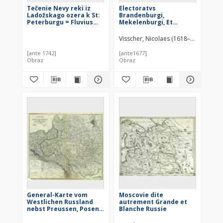
Tečenie Nevy reki iz
Electoratvs
Ladožskago ozera k St:
Brandenburgi,
Peterburgu = Fluvius
Mekelenburgi, Et
Newa e Lacu Lagoga
maximæ Partis
Petropolin versus
Pomeraniæ novissima
Visscher, Nicolaes (1618–1679)
procurrens : [mapa]
Tabula
[ante 1742]
[ante1677]
Obraz
Obraz
General-Karte vom
Moscovie dite
Westlichen Russland
autrement Grande et
nebst Preussen, Posen
Blanche Russie
und Galizien