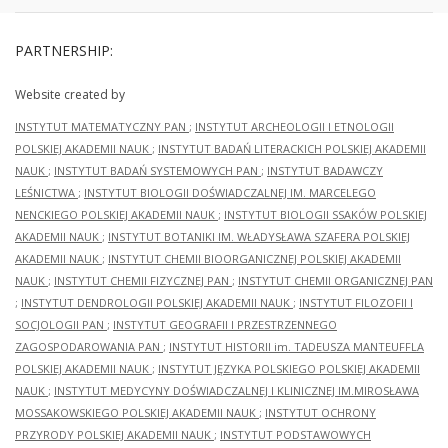
PARTNERSHIP:
Website created by
INSTYTUT MATEMATYCZNY PAN
;
INSTYTUT ARCHEOLOGII I ETNOLOGII
POLSKIEJ AKADEMII NAUK
;
INSTYTUT BADAŃ LITERACKICH POLSKIEJ AKADEMII
NAUK
;
INSTYTUT BADAŃ SYSTEMOWYCH PAN
;
INSTYTUT BADAWCZY
LEŚNICTWA
;
INSTYTUT BIOLOGII DOŚWIADCZALNEJ IM. MARCELEGO
NENCKIEGO POLSKIEJ AKADEMII NAUK
;
INSTYTUT BIOLOGII SSAKÓW POLSKIEJ
AKADEMII NAUK
;
INSTYTUT BOTANIKI IM. WŁADYSŁAWA SZAFERA POLSKIEJ
AKADEMII NAUK
;
INSTYTUT CHEMII BIOORGANICZNEJ POLSKIEJ AKADEMII
NAUK
;
INSTYTUT CHEMII FIZYCZNEJ PAN
;
INSTYTUT CHEMII ORGANICZNEJ PAN
;
INSTYTUT DENDROLOGII POLSKIEJ AKADEMII NAUK
;
INSTYTUT FILOZOFII I
SOCJOLOGII PAN
;
INSTYTUT GEOGRAFII I PRZESTRZENNEGO
ZAGOSPODAROWANIA PAN
;
INSTYTUT HISTORII im. TADEUSZA MANTEUFFLA
POLSKIEJ AKADEMII NAUK
;
INSTYTUT JĘZYKA POLSKIEGO POLSKIEJ AKADEMII
NAUK
;
INSTYTUT MEDYCYNY DOŚWIADCZALNEJ I KLINICZNEJ IM.MIROSŁAWA
MOSSAKOWSKIEGO POLSKIEJ AKADEMII NAUK
;
INSTYTUT OCHRONY
PRZYRODY POLSKIEJ AKADEMII NAUK
;
INSTYTUT PODSTAWOWYCH