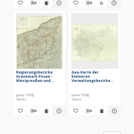
Regierungsbezirke
Gea-Karte der
Grenzmark Posen -
kleineren
Westpreußen und
Verwaltungsbezirke
Köslin : Maßstab 1:300
des Deutschen Reiches :
000
Maßstab 1:1 500 000
[ante 1939]
[ante 1938]
Obraz
Obraz
of