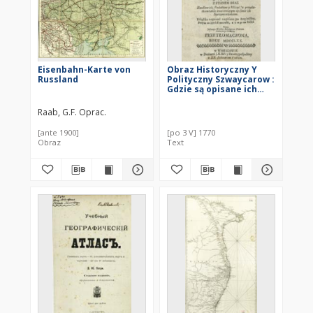
Eisenbahn-Karte von
Obraz Historyczny Y
Russland
Polityczny Szwaycarow :
Gdzie są opisane ich
położenie, ich Stan
dawny y teraznieyszy
Raab, G.F. Oprac.
[...] ich Obyczaie,
Polityka, Religia, y Rząd
[ante 1900]
[po 3 V] 1770
ich Ludzi [...]
Obraz
Text