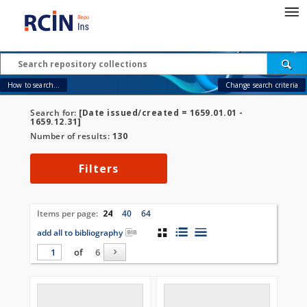
How to search...
Change search criteria
Search for:
[Date issued/created = 1659.01.01 -
1659.12.31]
Number of results:
130
Filters
Items per page:
24
40
64
add all to bibliography
of
6