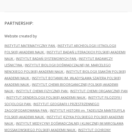
PARTNERSHIP:
Website created by
INSTYTUT MATEMATYCZNY PAN
;
INSTYTUT ARCHEOLOGII I ETNOLOGII
POLSKIEJ AKADEMII NAUK
;
INSTYTUT BADAŃ LITERACKICH POLSKIEJ AKADEMII
NAUK
;
INSTYTUT BADAŃ SYSTEMOWYCH PAN
;
INSTYTUT BADAWCZY
LEŚNICTWA
;
INSTYTUT BIOLOGII DOŚWIADCZALNEJ IM. MARCELEGO
NENCKIEGO POLSKIEJ AKADEMII NAUK
;
INSTYTUT BIOLOGII SSAKÓW POLSKIEJ
AKADEMII NAUK
;
INSTYTUT BOTANIKI IM. WŁADYSŁAWA SZAFERA POLSKIEJ
AKADEMII NAUK
;
INSTYTUT CHEMII BIOORGANICZNEJ POLSKIEJ AKADEMII
NAUK
;
INSTYTUT CHEMII FIZYCZNEJ PAN
;
INSTYTUT CHEMII ORGANICZNEJ PAN
;
INSTYTUT DENDROLOGII POLSKIEJ AKADEMII NAUK
;
INSTYTUT FILOZOFII I
SOCJOLOGII PAN
;
INSTYTUT GEOGRAFII I PRZESTRZENNEGO
ZAGOSPODAROWANIA PAN
;
INSTYTUT HISTORII im. TADEUSZA MANTEUFFLA
POLSKIEJ AKADEMII NAUK
;
INSTYTUT JĘZYKA POLSKIEGO POLSKIEJ AKADEMII
NAUK
;
INSTYTUT MEDYCYNY DOŚWIADCZALNEJ I KLINICZNEJ IM.MIROSŁAWA
MOSSAKOWSKIEGO POLSKIEJ AKADEMII NAUK
;
INSTYTUT OCHRONY