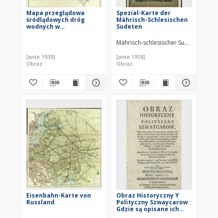
Mapa przeglądowa
Spezial-Karte der
śródlądowych dróg
Mährisch-Schlesischen
wodnych w
Sudeten
Rzeczypospolitej
Polskiej = Carte de
Mährisch-schlesischer Sudeten-Gebi
voies d'eau
méditerranéennes de la
[ante 1939]
[ante 1918]
République Polonaise
Obraz
Obraz
Eisenbahn-Karte von
Obraz Historyczny Y
Russland
Polityczny Szwaycarow :
Gdzie są opisane ich
położenie, ich Stan