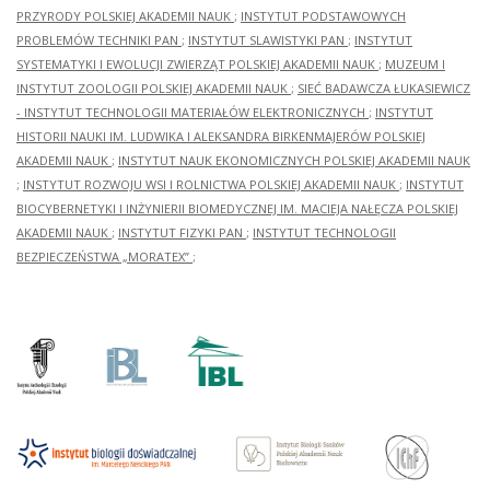
PRZYRODY POLSKIEJ AKADEMII NAUK
;
INSTYTUT PODSTAWOWYCH
PROBLEMÓW TECHNIKI PAN
;
INSTYTUT SLAWISTYKI PAN
;
INSTYTUT
SYSTEMATYKI I EWOLUCJI ZWIERZĄT POLSKIEJ AKADEMII NAUK
;
MUZEUM I
INSTYTUT ZOOLOGII POLSKIEJ AKADEMII NAUK
;
SIEĆ BADAWCZA ŁUKASIEWICZ
- INSTYTUT TECHNOLOGII MATERIAŁÓW ELEKTRONICZNYCH
;
INSTYTUT
HISTORII NAUKI IM. LUDWIKA I ALEKSANDRA BIRKENMAJERÓW POLSKIEJ
AKADEMII NAUK
;
INSTYTUT NAUK EKONOMICZNYCH POLSKIEJ AKADEMII NAUK
;
INSTYTUT ROZWOJU WSI I ROLNICTWA POLSKIEJ AKADEMII NAUK
;
INSTYTUT
BIOCYBERNETYKI I INŻYNIERII BIOMEDYCZNEJ IM. MACIEJA NAŁĘCZA POLSKIEJ
AKADEMII NAUK
;
INSTYTUT FIZYKI PAN
;
INSTYTUT TECHNOLOGII
BEZPIECZEŃSTWA „MORATEX”
;