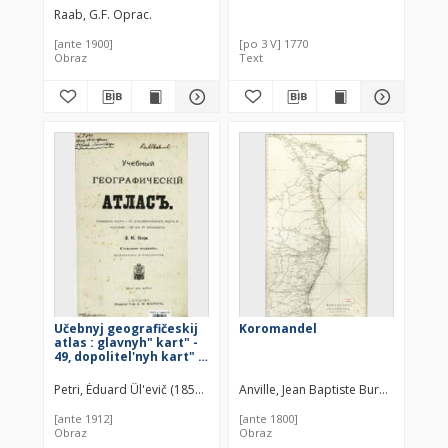
dawny y teraznieyszy
Raab, G.F. Oprac.
[...] ich Obyczaie,
Polityka, Religia, y Rząd
[ante 1900]
[po 3 V] 1770
ich Ludzi [...]
Obraz
Text
Učebnyj geografičeskij
Koromandel
atlas : glavnyh" kart" -
49, dopolitel'nyh kart" i
čertežej - 140 (na 48
tablicah)
Petri, Èduard Ûl'evič (1854–1899)
Anville, Jean Baptiste Burguignon d'
[ante 1912]
[ante 1800]
Obraz
Obraz