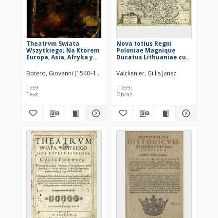
Theatrvm Swiata
Nova totius Regni
Wszytkiego; Na Ktorem
Poloniae Magnique
Europa, Asia, Afryka y
Ducatus Lithuaniae cum
Ameryka: Takze
suis palatinatibus ac
Narodow, Kraiow, Miast,
consiniis Aegidius
Botero, Giovanni (1540–1617)
Valckenier, Gillis Jansz
Naicy obyczaie,
Valkenier excu.
Bogactwa, y insze
1659
[1659]
przymioty są
Text
Obraz
wystawione.