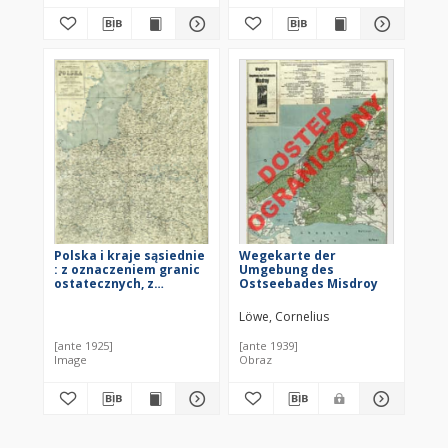
Polska i kraje sąsiednie
Wegekarte der
: z oznaczeniem granic
Umgebung des
ostatecznych, z
Ostseebades Misdroy
wykazem miejscowości
o nazwach urzędowo
Löwe, Cornelius
zmienionych, z
podaniem wszystkich
[ante 1925]
[ante 1939]
rzek, linji kolejowych,
Image
Obraz
dróg bitych i bocznych