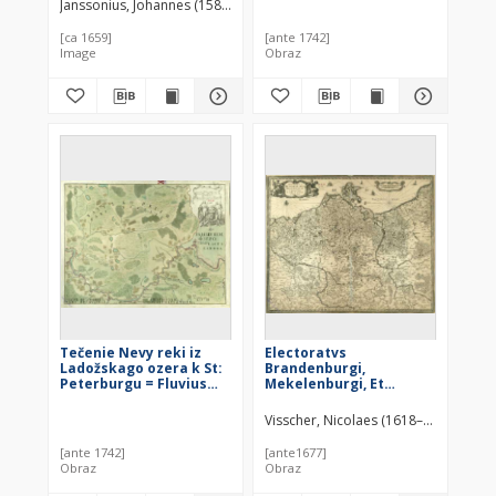
Janssonius, Johannes (1588–1664)
[ca 1659]
[ante 1742]
Image
Obraz
Tečenie Nevy reki iz
Electoratvs
Ladožskago ozera k St:
Brandenburgi,
Peterburgu = Fluvius
Mekelenburgi, Et
Newa e Lacu Lagoga
maximæ Partis
Petropolin versus
Pomeraniæ novissima
Visscher, Nicolaes (1618–1679)
procurrens : [mapa]
Tabula
[ante 1742]
[ante1677]
Obraz
Obraz