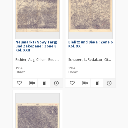
Neumarkt (Nowy Targ)
Bielitz und Biała : Zone 6
und Zakopane : Zone 8
Kol. XX
Kol. XXII
Richter, Aug
Chlum. Redaktor
Pokorny von Fürstenschild, Aloys
Schubert, L. Redaktor
Otava (18..-19.
Wach
1914
1914
Obraz
Obraz