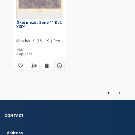
Ökörmező : Zone 11 Kol.
XXIX
Melichar, K. (18..-19..). Redaktor
Wache. Redaktor
Heller. Redaktor
Fi
1907
Map/Atlas
of
1
1
CONTACT
Address