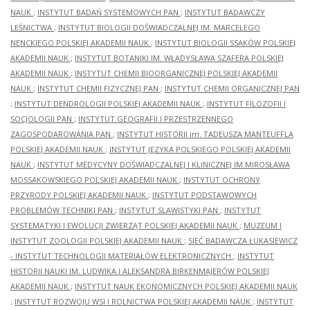
NAUK
;
INSTYTUT BADAŃ SYSTEMOWYCH PAN
;
INSTYTUT BADAWCZY
LEŚNICTWA
;
INSTYTUT BIOLOGII DOŚWIADCZALNEJ IM. MARCELEGO
NENCKIEGO POLSKIEJ AKADEMII NAUK
;
INSTYTUT BIOLOGII SSAKÓW POLSKIEJ
AKADEMII NAUK
;
INSTYTUT BOTANIKI IM. WŁADYSŁAWA SZAFERA POLSKIEJ
AKADEMII NAUK
;
INSTYTUT CHEMII BIOORGANICZNEJ POLSKIEJ AKADEMII
NAUK
;
INSTYTUT CHEMII FIZYCZNEJ PAN
;
INSTYTUT CHEMII ORGANICZNEJ PAN
;
INSTYTUT DENDROLOGII POLSKIEJ AKADEMII NAUK
;
INSTYTUT FILOZOFII I
SOCJOLOGII PAN
;
INSTYTUT GEOGRAFII I PRZESTRZENNEGO
ZAGOSPODAROWANIA PAN
;
INSTYTUT HISTORII im. TADEUSZA MANTEUFFLA
POLSKIEJ AKADEMII NAUK
;
INSTYTUT JĘZYKA POLSKIEGO POLSKIEJ AKADEMII
NAUK
;
INSTYTUT MEDYCYNY DOŚWIADCZALNEJ I KLINICZNEJ IM.MIROSŁAWA
MOSSAKOWSKIEGO POLSKIEJ AKADEMII NAUK
;
INSTYTUT OCHRONY
PRZYRODY POLSKIEJ AKADEMII NAUK
;
INSTYTUT PODSTAWOWYCH
PROBLEMÓW TECHNIKI PAN
;
INSTYTUT SLAWISTYKI PAN
;
INSTYTUT
SYSTEMATYKI I EWOLUCJI ZWIERZĄT POLSKIEJ AKADEMII NAUK
;
MUZEUM I
INSTYTUT ZOOLOGII POLSKIEJ AKADEMII NAUK
;
SIEĆ BADAWCZA ŁUKASIEWICZ
- INSTYTUT TECHNOLOGII MATERIAŁÓW ELEKTRONICZNYCH
;
INSTYTUT
HISTORII NAUKI IM. LUDWIKA I ALEKSANDRA BIRKENMAJERÓW POLSKIEJ
AKADEMII NAUK
;
INSTYTUT NAUK EKONOMICZNYCH POLSKIEJ AKADEMII NAUK
;
INSTYTUT ROZWOJU WSI I ROLNICTWA POLSKIEJ AKADEMII NAUK
;
INSTYTUT