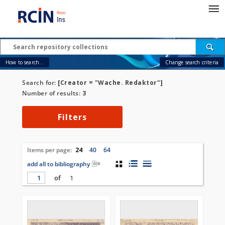
How to search...
Change search criteria
Search for:
[Creator = "Wache. Redaktor"]
Number of results:
3
Filters
Items per page:
24
40
64
add all to bibliography
of
1