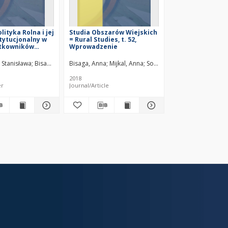
ityka Rolna i jej
Studia Obszarów Wiejskich
stytucjonalny w
= Rural Studies, t. 52,
ytkowników
Wprowadzenie
h gospodarstw
gionu opolskiego
 Stanisława
Bisaga, Anna
Bisaga, Anna
Mijkal, Anna
Sokołowska, Stanisława
ts institutional
 estimated by the
2018
he marchandise
er
Journal/Article
al households in
on