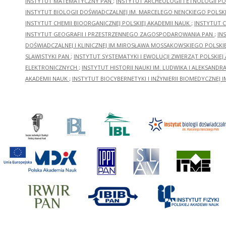
INSTYTUT MATEMATYCZNY PAN
;
INSTYTUT ARCHEOLOGII I ETNOLOGII PO
INSTYTUT BIOLOGII DOŚWIADCZALNEJ IM. MARCELEGO NENCKIEGO POLSKI
INSTYTUT CHEMII BIOORGANICZNEJ POLSKIEJ AKADEMII NAUK
;
INSTYTUT C
INSTYTUT GEOGRAFII I PRZESTRZENNEGO ZAGOSPODAROWANIA PAN
;
IN
DOŚWIADCZALNEJ I KLINICZNEJ IM.MIROSŁAWA MOSSAKOWSKIEGO POLSKI
SLAWISTYKI PAN
;
INSTYTUT SYSTEMATYKI I EWOLUCJI ZWIERZĄT POLSKIEJ
ELEKTRONICZNYCH
;
INSTYTUT HISTORII NAUKI IM. LUDWIKA I ALEKSAND
AKADEMII NAUK
;
INSTYTUT BIOCYBERNETYKI I INŻYNIERII BIOMEDYCZNEJ I