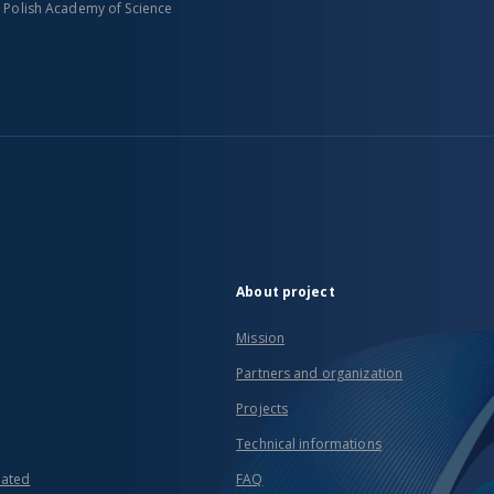
n Polish Academy of Science
About project
Mission
Partners and organization
Projects
Technical informations
eated
FAQ