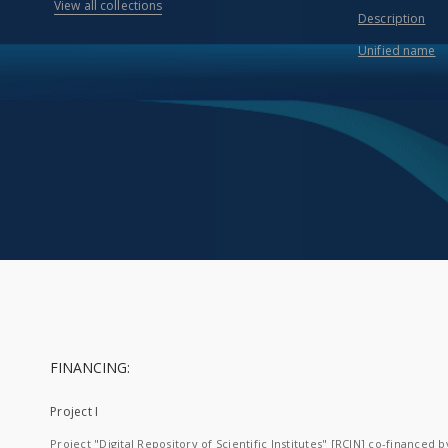
View all collections
Description
Unified name
FINANCING:
Project I
Project "Digital Repository of Scientific Institutes" [RCIN] co-financed b