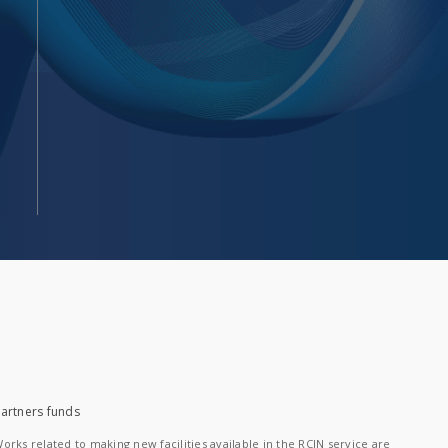
artners funds
orks related to making new facilities available in the RCIN service are