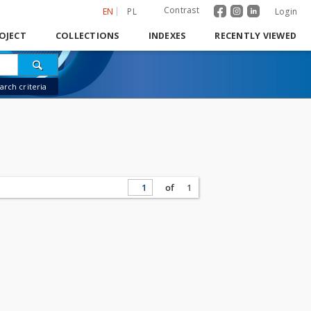
Contrast
EN
PL
Login
OJECT
COLLECTIONS
INDEXES
RECENTLY VIEWED
rch criteria
of
1