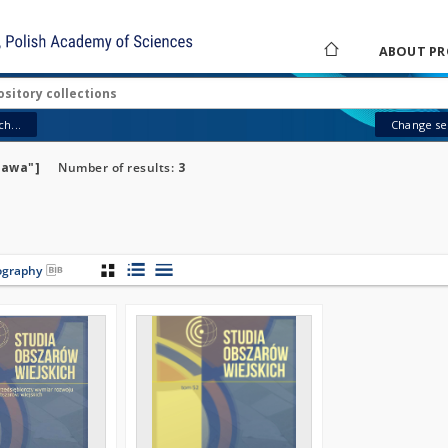
ABOUT PR
h...
Change sea
ława"]
Number of results:
3
iography