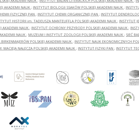
LSKIEJ AKADEMII NAUK
;
INSTYTUT BADAŃ LITERACKICH POLSKIEJ AKADEMII NAUK
;
I
EJ AKADEMII NAUK
;
INSTYTUT BIOLOGII SSAKÓW POLSKIEJ AKADEMII NAUK
;
INSTYT
HEMII FIZYCZNEJ PAN
;
INSTYTUT CHEMII ORGANICZNEJ PAN
;
INSTYTUT DENDROLOGI
STYTUT HISTORII im. TADEUSZA MANTEUFFLA POLSKIEJ AKADEMII NAUK
;
INSTYTUT J
EJ AKADEMII NAUK
;
INSTYTUT OCHRONY PRZYRODY POLSKIEJ AKADEMII NAUK
;
INST
 AKADEMII NAUK
;
MUZEUM I INSTYTUT ZOOLOGII POLSKIEJ AKADEMII NAUK
;
SIEĆ B
RA BIRKENMAJERÓW POLSKIEJ AKADEMII NAUK
;
INSTYTUT NAUK EKONOMICZNYCH POLS
M. MACIEJA NAŁĘCZA POLSKIEJ AKADEMII NAUK
;
INSTYTUT FIZYKI PAN
;
INSTYTUT TE