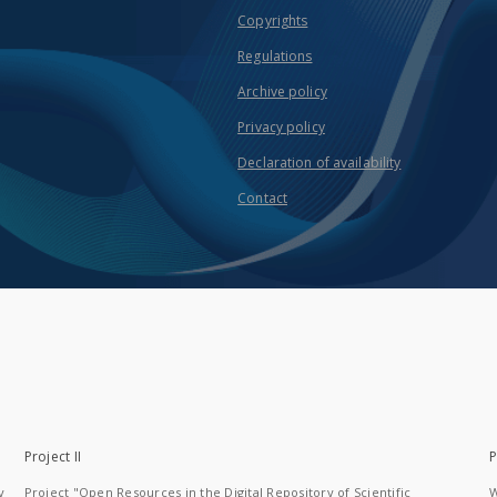
Copyrights
Regulations
Archive policy
Privacy policy
Declaration of availability
Contact
Project II
P
y
Project "Open Resources in the Digital Repository of Scientific
W