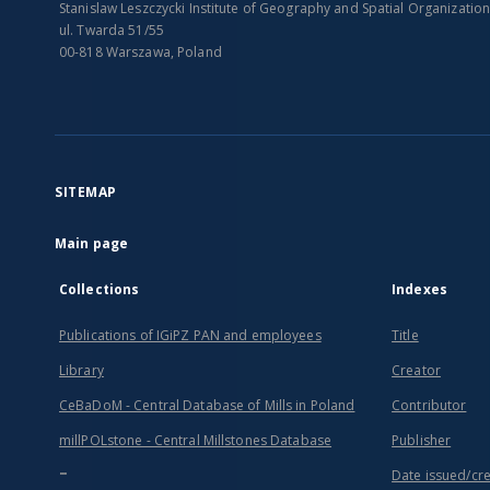
Stanislaw Leszczycki Institute of Geography and Spatial Organizatio
ul. Twarda 51/55
00-818 Warszawa, Poland
SITEMAP
Main page
Collections
Indexes
Publications of IGiPZ PAN and employees
Title
Library
Creator
CeBaDoM - Central Database of Mills in Poland
Contributor
millPOLstone - Central Millstones Database
Publisher
...
Date issued/cr