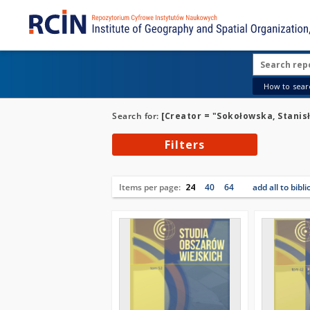
How to searc
Search for:
[Creator = "Sokołowska, Stanis
Filters
Items per page:
24
40
64
add all to bibl