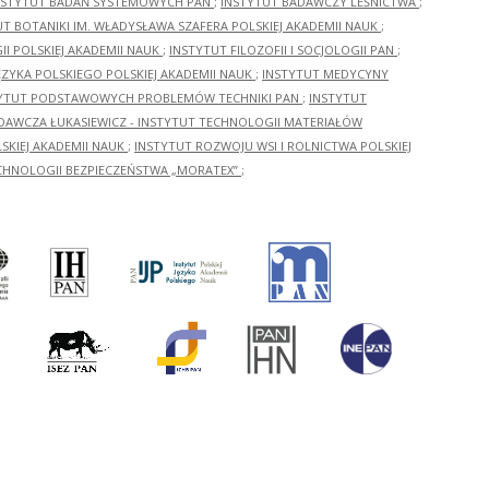
NSTYTUT BADAŃ SYSTEMOWYCH PAN
;
INSTYTUT BADAWCZY LEŚNICTWA
;
UT BOTANIKI IM. WŁADYSŁAWA SZAFERA POLSKIEJ AKADEMII NAUK
;
I POLSKIEJ AKADEMII NAUK
;
INSTYTUT FILOZOFII I SOCJOLOGII PAN
;
ĘZYKA POLSKIEGO POLSKIEJ AKADEMII NAUK
;
INSTYTUT MEDYCYNY
YTUT PODSTAWOWYCH PROBLEMÓW TECHNIKI PAN
;
INSTYTUT
ADAWCZA ŁUKASIEWICZ - INSTYTUT TECHNOLOGII MATERIAŁÓW
KIEJ AKADEMII NAUK
;
INSTYTUT ROZWOJU WSI I ROLNICTWA POLSKIEJ
CHNOLOGII BEZPIECZEŃSTWA „MORATEX”
;