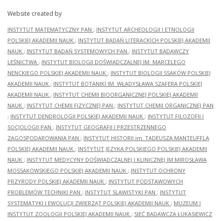
Website created by
INSTYTUT MATEMATYCZNY PAN
;
INSTYTUT ARCHEOLOGII I ETNOLOGII
POLSKIEJ AKADEMII NAUK
;
INSTYTUT BADAŃ LITERACKICH POLSKIEJ AKADEMII
NAUK
;
INSTYTUT BADAŃ SYSTEMOWYCH PAN
;
INSTYTUT BADAWCZY
LEŚNICTWA
;
INSTYTUT BIOLOGII DOŚWIADCZALNEJ IM. MARCELEGO
NENCKIEGO POLSKIEJ AKADEMII NAUK
;
INSTYTUT BIOLOGII SSAKÓW POLSKIEJ
AKADEMII NAUK
;
INSTYTUT BOTANIKI IM. WŁADYSŁAWA SZAFERA POLSKIEJ
AKADEMII NAUK
;
INSTYTUT CHEMII BIOORGANICZNEJ POLSKIEJ AKADEMII
NAUK
;
INSTYTUT CHEMII FIZYCZNEJ PAN
;
INSTYTUT CHEMII ORGANICZNEJ PAN
;
INSTYTUT DENDROLOGII POLSKIEJ AKADEMII NAUK
;
INSTYTUT FILOZOFII I
SOCJOLOGII PAN
;
INSTYTUT GEOGRAFII I PRZESTRZENNEGO
ZAGOSPODAROWANIA PAN
;
INSTYTUT HISTORII im. TADEUSZA MANTEUFFLA
POLSKIEJ AKADEMII NAUK
;
INSTYTUT JĘZYKA POLSKIEGO POLSKIEJ AKADEMII
NAUK
;
INSTYTUT MEDYCYNY DOŚWIADCZALNEJ I KLINICZNEJ IM.MIROSŁAWA
MOSSAKOWSKIEGO POLSKIEJ AKADEMII NAUK
;
INSTYTUT OCHRONY
PRZYRODY POLSKIEJ AKADEMII NAUK
;
INSTYTUT PODSTAWOWYCH
PROBLEMÓW TECHNIKI PAN
;
INSTYTUT SLAWISTYKI PAN
;
INSTYTUT
SYSTEMATYKI I EWOLUCJI ZWIERZĄT POLSKIEJ AKADEMII NAUK
;
MUZEUM I
INSTYTUT ZOOLOGII POLSKIEJ AKADEMII NAUK
;
SIEĆ BADAWCZA ŁUKASIEWICZ