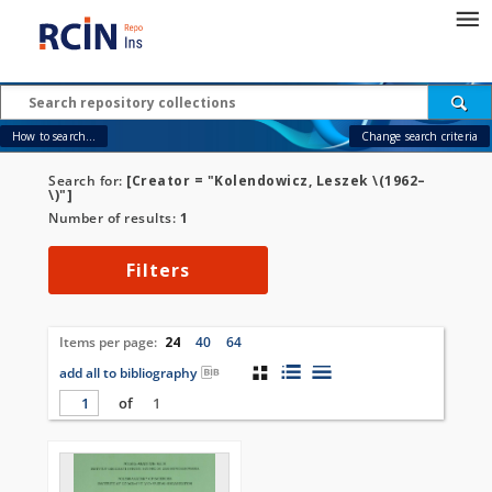
How to search...
Change search criteria
Search for:
[Creator = "Kolendowicz, Leszek \(1962–
\)"]
Number of results:
1
Filters
Items per page:
24
40
64
add all to bibliography
of
1