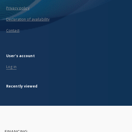
Privacy policy
Declaration of availability
Contact
User's account
Log in
Recently viewed
FINANCING: