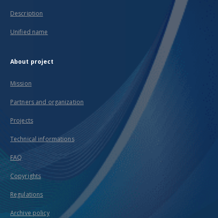
Description
Unified name
About project
Mission
Partners and organization
Projects
Technical informations
FAQ
Copyrights
Regulations
Archive policy