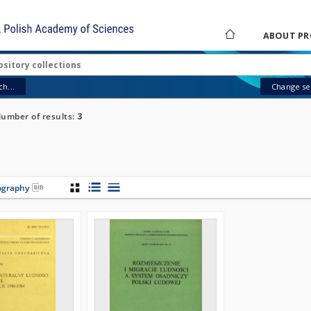
ABOUT PR
h...
Change sea
umber of results:
3
iography