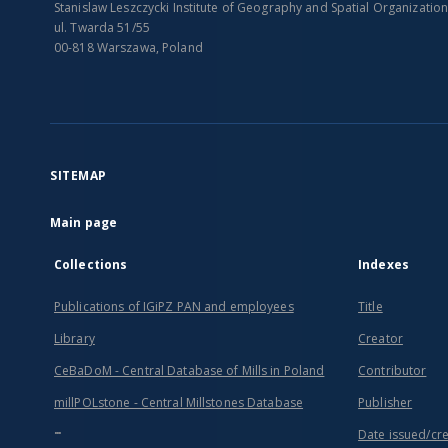
Stanislaw Leszczycki Institute of Geography and Spatial Organizatio
ul. Twarda 51/55
00-818 Warszawa, Poland
SITEMAP
Main page
Collections
Indexes
Publications of IGiPZ PAN and employees
Title
Library
Creator
CeBaDoM - Central Database of Mills in Poland
Contributor
millPOLstone - Central Millstones Database
Publisher
...
Date issued/cr