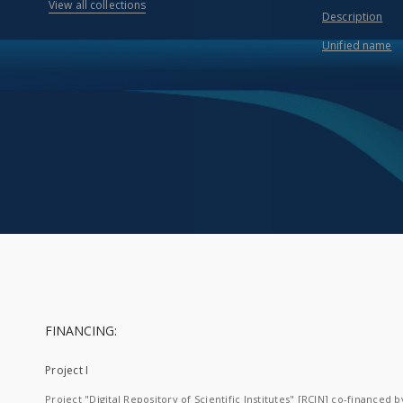
View all collections
Description
Unified name
FINANCING:
Project I
Project "Digital Repository of Scientific Institutes" [RCIN] co-financed b