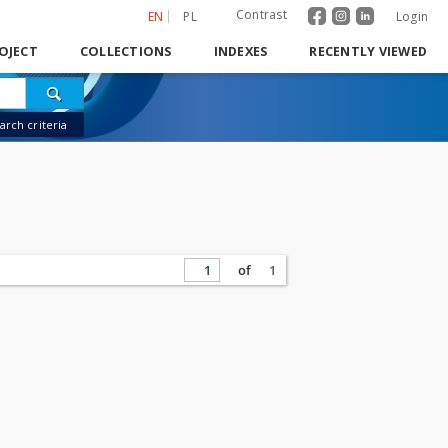
Contrast
EN
PL
Login
OJECT
COLLECTIONS
INDEXES
RECENTLY VIEWED
rch criteria
of
1