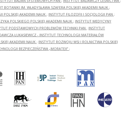
NSTYTUT BADAŃ SYSTEMOWYCH PAN
;
INSTYTUT BADAWCZY LEŚNICTWA
;
UT BOTANIKI IM. WŁADYSŁAWA SZAFERA POLSKIEJ AKADEMII NAUK
;
I POLSKIEJ AKADEMII NAUK
;
INSTYTUT FILOZOFII I SOCJOLOGII PAN
;
ĘZYKA POLSKIEGO POLSKIEJ AKADEMII NAUK
;
INSTYTUT MEDYCYNY
YTUT PODSTAWOWYCH PROBLEMÓW TECHNIKI PAN
;
INSTYTUT
ADAWCZA ŁUKASIEWICZ - INSTYTUT TECHNOLOGII MATERIAŁÓW
KIEJ AKADEMII NAUK
;
INSTYTUT ROZWOJU WSI I ROLNICTWA POLSKIEJ
CHNOLOGII BEZPIECZEŃSTWA „MORATEX”
;