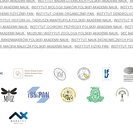
LSKIEJ AKADEMII NAUK
;
INSTYTUT BADAŃ LITERACKICH POLSKIEJ AKADEMII NAUK
;
I
EJ AKADEMII NAUK
;
INSTYTUT BIOLOGII SSAKÓW POLSKIEJ AKADEMII NAUK
;
INSTYT
HEMII FIZYCZNEJ PAN
;
INSTYTUT CHEMII ORGANICZNEJ PAN
;
INSTYTUT DENDROLOGI
STYTUT HISTORII im. TADEUSZA MANTEUFFLA POLSKIEJ AKADEMII NAUK
;
INSTYTUT J
EJ AKADEMII NAUK
;
INSTYTUT OCHRONY PRZYRODY POLSKIEJ AKADEMII NAUK
;
INST
 AKADEMII NAUK
;
MUZEUM I INSTYTUT ZOOLOGII POLSKIEJ AKADEMII NAUK
;
SIEĆ B
RA BIRKENMAJERÓW POLSKIEJ AKADEMII NAUK
;
INSTYTUT NAUK EKONOMICZNYCH POLS
M. MACIEJA NAŁĘCZA POLSKIEJ AKADEMII NAUK
;
INSTYTUT FIZYKI PAN
;
INSTYTUT TE