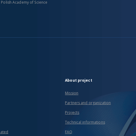
n Polish Academy of Science
About project
Mission
Partners and organization
Projects
Technical informations
eated
FAQ