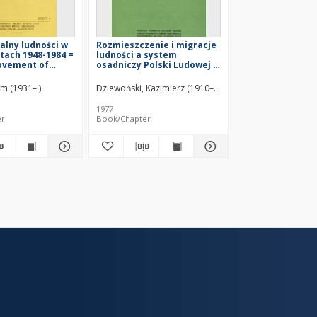
alny ludności w
Rozmieszczenie i migracje
atach 1948-1984 =
ludności a system
ovement of
osadniczy Polski Ludowej =
 in Poland over
Razmeŝenie, migraciâ
period
naseleniâ i sistema
m (1931– )
Dziewoński, Kazimierz (1910–1994)
Gawryszewski, Andr
rasseleniâ v Pol'še =
Distribution, migrations of
1977
population and settlement
er
Book/Chapter
system of Poland