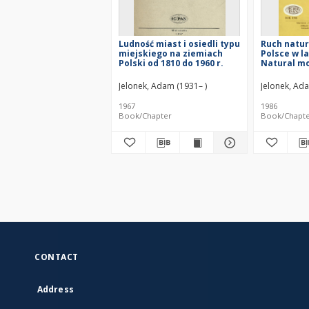
Ludność miast i osiedli typu
Ruch natur
miejskiego na ziemiach
Polsce w l
Polski od 1810 do 1960 r.
Natural m
population
1948-1984 
Jelonek, Adam (1931– )
Jelonek, Ada
1967
1986
Book/Chapter
Book/Chapt
CONTACT
Address