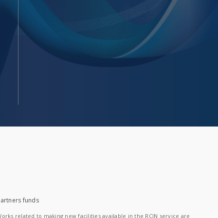
artners funds
orks related to making new facilities available in the RCIN service are