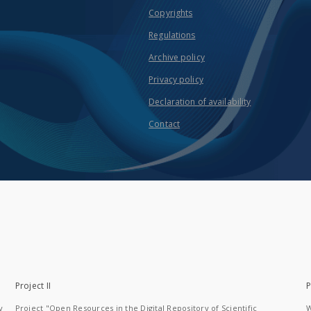
Copyrights
Regulations
Archive policy
Privacy policy
Declaration of availability
Contact
Project II
P
y
Project "Open Resources in the Digital Repository of Scientific
W