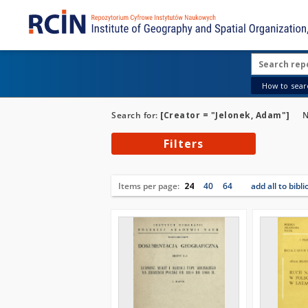
How to searc
Search for:
[Creator = "Jelonek, Adam"]
N
Filters
Items per page:
24
40
64
add all to bibl