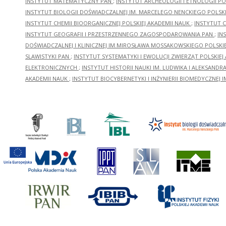
INSTYTUT MATEMATYCZNY PAN
;
INSTYTUT ARCHEOLOGII I ETNOLOGII PO
INSTYTUT BIOLOGII DOŚWIADCZALNEJ IM. MARCELEGO NENCKIEGO POLSKI
INSTYTUT CHEMII BIOORGANICZNEJ POLSKIEJ AKADEMII NAUK
;
INSTYTUT C
INSTYTUT GEOGRAFII I PRZESTRZENNEGO ZAGOSPODAROWANIA PAN
;
IN
DOŚWIADCZALNEJ I KLINICZNEJ IM.MIROSŁAWA MOSSAKOWSKIEGO POLSKI
SLAWISTYKI PAN
;
INSTYTUT SYSTEMATYKI I EWOLUCJI ZWIERZĄT POLSKIEJ
ELEKTRONICZNYCH
;
INSTYTUT HISTORII NAUKI IM. LUDWIKA I ALEKSAND
AKADEMII NAUK
;
INSTYTUT BIOCYBERNETYKI I INŻYNIERII BIOMEDYCZNEJ I