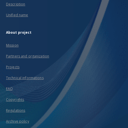
Description
Unified name
About project
Mission
Partners and organization
Projects
Technical informations
FAQ
Copyrights
Regulations
Archive policy