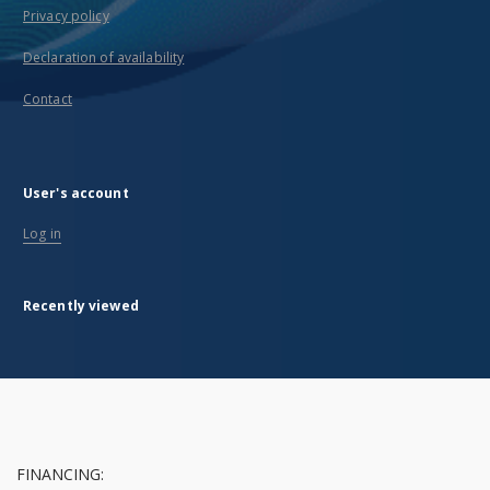
Privacy policy
Declaration of availability
Contact
User's account
Log in
Recently viewed
FINANCING: