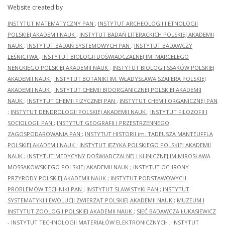
Website created by
INSTYTUT MATEMATYCZNY PAN
;
INSTYTUT ARCHEOLOGII I ETNOLOGII
POLSKIEJ AKADEMII NAUK
;
INSTYTUT BADAŃ LITERACKICH POLSKIEJ AKADEMII
NAUK
;
INSTYTUT BADAŃ SYSTEMOWYCH PAN
;
INSTYTUT BADAWCZY
LEŚNICTWA
;
INSTYTUT BIOLOGII DOŚWIADCZALNEJ IM. MARCELEGO
NENCKIEGO POLSKIEJ AKADEMII NAUK
;
INSTYTUT BIOLOGII SSAKÓW POLSKIEJ
AKADEMII NAUK
;
INSTYTUT BOTANIKI IM. WŁADYSŁAWA SZAFERA POLSKIEJ
AKADEMII NAUK
;
INSTYTUT CHEMII BIOORGANICZNEJ POLSKIEJ AKADEMII
NAUK
;
INSTYTUT CHEMII FIZYCZNEJ PAN
;
INSTYTUT CHEMII ORGANICZNEJ PAN
;
INSTYTUT DENDROLOGII POLSKIEJ AKADEMII NAUK
;
INSTYTUT FILOZOFII I
SOCJOLOGII PAN
;
INSTYTUT GEOGRAFII I PRZESTRZENNEGO
ZAGOSPODAROWANIA PAN
;
INSTYTUT HISTORII im. TADEUSZA MANTEUFFLA
POLSKIEJ AKADEMII NAUK
;
INSTYTUT JĘZYKA POLSKIEGO POLSKIEJ AKADEMII
NAUK
;
INSTYTUT MEDYCYNY DOŚWIADCZALNEJ I KLINICZNEJ IM.MIROSŁAWA
MOSSAKOWSKIEGO POLSKIEJ AKADEMII NAUK
;
INSTYTUT OCHRONY
PRZYRODY POLSKIEJ AKADEMII NAUK
;
INSTYTUT PODSTAWOWYCH
PROBLEMÓW TECHNIKI PAN
;
INSTYTUT SLAWISTYKI PAN
;
INSTYTUT
SYSTEMATYKI I EWOLUCJI ZWIERZĄT POLSKIEJ AKADEMII NAUK
;
MUZEUM I
INSTYTUT ZOOLOGII POLSKIEJ AKADEMII NAUK
;
SIEĆ BADAWCZA ŁUKASIEWICZ
- INSTYTUT TECHNOLOGII MATERIAŁÓW ELEKTRONICZNYCH
;
INSTYTUT