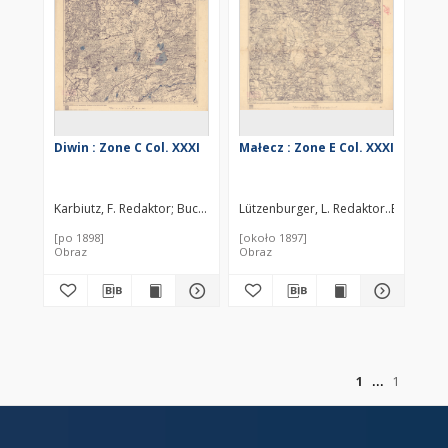
Diwin : Zone C Col. XXXI
Małecz : Zone E Col. XXXI
Karbiutz, F. Redaktor
Buczowski, J. Redaktor
Lützenburger, L. Redaktor
Buczowski
[po 1898]
[około 1897]
Obraz
Obraz
of
1
1