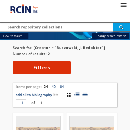
How to search...
Change search criteria
Search for:
[Creator = "Buczowski, J. Redaktor"]
Number of results:
2
Filters
Items per page:
24
40
64
add all to bibliography
of
1