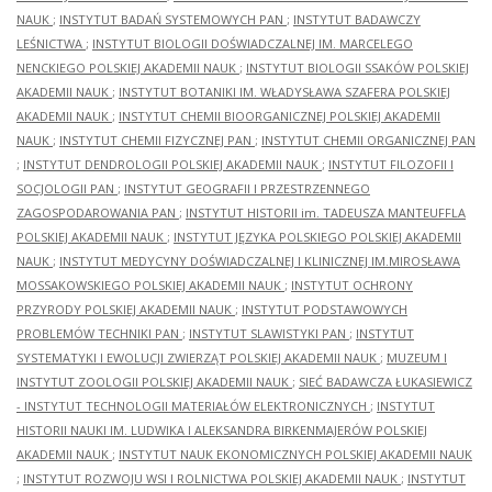
NAUK
;
INSTYTUT BADAŃ SYSTEMOWYCH PAN
;
INSTYTUT BADAWCZY
LEŚNICTWA
;
INSTYTUT BIOLOGII DOŚWIADCZALNEJ IM. MARCELEGO
NENCKIEGO POLSKIEJ AKADEMII NAUK
;
INSTYTUT BIOLOGII SSAKÓW POLSKIEJ
AKADEMII NAUK
;
INSTYTUT BOTANIKI IM. WŁADYSŁAWA SZAFERA POLSKIEJ
AKADEMII NAUK
;
INSTYTUT CHEMII BIOORGANICZNEJ POLSKIEJ AKADEMII
NAUK
;
INSTYTUT CHEMII FIZYCZNEJ PAN
;
INSTYTUT CHEMII ORGANICZNEJ PAN
;
INSTYTUT DENDROLOGII POLSKIEJ AKADEMII NAUK
;
INSTYTUT FILOZOFII I
SOCJOLOGII PAN
;
INSTYTUT GEOGRAFII I PRZESTRZENNEGO
ZAGOSPODAROWANIA PAN
;
INSTYTUT HISTORII im. TADEUSZA MANTEUFFLA
POLSKIEJ AKADEMII NAUK
;
INSTYTUT JĘZYKA POLSKIEGO POLSKIEJ AKADEMII
NAUK
;
INSTYTUT MEDYCYNY DOŚWIADCZALNEJ I KLINICZNEJ IM.MIROSŁAWA
MOSSAKOWSKIEGO POLSKIEJ AKADEMII NAUK
;
INSTYTUT OCHRONY
PRZYRODY POLSKIEJ AKADEMII NAUK
;
INSTYTUT PODSTAWOWYCH
PROBLEMÓW TECHNIKI PAN
;
INSTYTUT SLAWISTYKI PAN
;
INSTYTUT
SYSTEMATYKI I EWOLUCJI ZWIERZĄT POLSKIEJ AKADEMII NAUK
;
MUZEUM I
INSTYTUT ZOOLOGII POLSKIEJ AKADEMII NAUK
;
SIEĆ BADAWCZA ŁUKASIEWICZ
- INSTYTUT TECHNOLOGII MATERIAŁÓW ELEKTRONICZNYCH
;
INSTYTUT
HISTORII NAUKI IM. LUDWIKA I ALEKSANDRA BIRKENMAJERÓW POLSKIEJ
AKADEMII NAUK
;
INSTYTUT NAUK EKONOMICZNYCH POLSKIEJ AKADEMII NAUK
;
INSTYTUT ROZWOJU WSI I ROLNICTWA POLSKIEJ AKADEMII NAUK
;
INSTYTUT