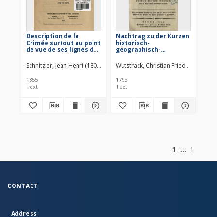
Description de la
Nachtrag zu der Kurzen
Crimée surtout au point
historisch-
de vue de ses lignes de
geographisch-
communication :
statistischen
monographie
Beschreibung des
Schnitzler, Jean Henri (1802–1871)
Wutstrack, Christian Friedrich.
Veuve Berger-Levrault et Fils. Wyd
Leich,
géographique et
königlich-preussischen
topographique
Herzogthums Vor- und
1855
1795
Hinter-Pommern
Text
Text
of
1
1
CONTACT
Address