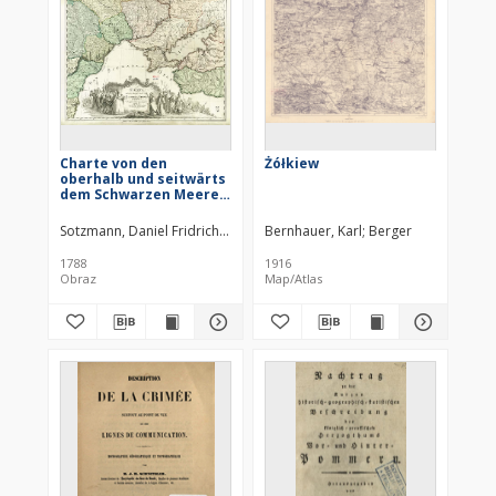
Charte von den
Żółkiew
oberhalb und seitwärts
dem Schwarzen Meere
gelegenen Russischen
und Türkischen Ländern
Sotzmann, Daniel Fridrich (1754–1840)
Bernhauer, Karl
Berger, Daniel (1744–1824)
Berger
Jä
1788
1916
Obraz
Map/Atlas