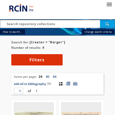
How to search...
Change search criteria
Search for:
[Creator = "Berger"]
Number of results:
4
Filters
Items per page:
24
40
64
add all to bibliography
of
1