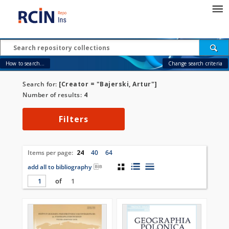
How to search...
Change search criteria
Search for:
[Creator = "Bajerski, Artur"]
Number of results:
4
Filters
Items per page:
24
40
64
add all to bibliography
of
1