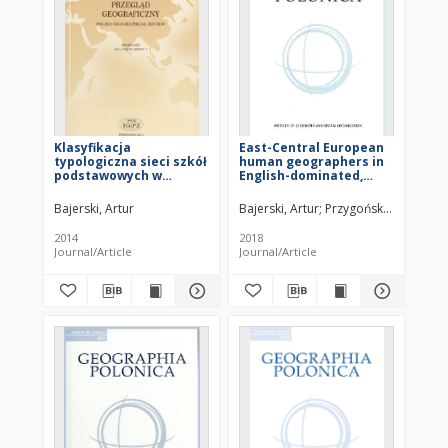
Klasyfikacja
East-Central European
typologiczna sieci szkół
human geographers in
podstawowych w
English-dominated,
gminach Polski =
Anglophone-based
Typological
international
Bajerski, Artur
Bajerski, Artur
Przygoński, Krzysztof
classification of the
publishing space
network of primary
2014
2018
schools in Poland’s
Journal/Article
Journal/Article
local-authority areas