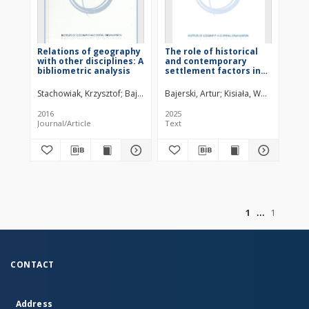
Relations of geography
The role of historical
with other disciplines: A
and contemporary
bibliometric analysis
settlement factors in
shaping the size of
rural primary schools in
Stachowiak, Krzysztof
Bajerski, Artur
Bajerski, Artur
Kisiała, Wojciech
Poland: a multi-stage
regression analysis
2016
2025
Journal/Article
Text
of
1
1
CONTACT
Address