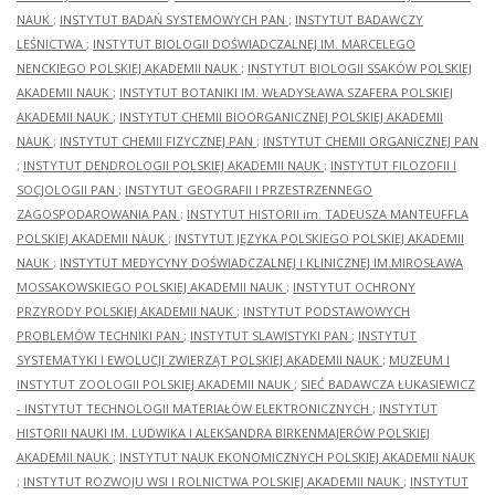
NAUK
;
INSTYTUT BADAŃ SYSTEMOWYCH PAN
;
INSTYTUT BADAWCZY
LEŚNICTWA
;
INSTYTUT BIOLOGII DOŚWIADCZALNEJ IM. MARCELEGO
NENCKIEGO POLSKIEJ AKADEMII NAUK
;
INSTYTUT BIOLOGII SSAKÓW POLSKIEJ
AKADEMII NAUK
;
INSTYTUT BOTANIKI IM. WŁADYSŁAWA SZAFERA POLSKIEJ
AKADEMII NAUK
;
INSTYTUT CHEMII BIOORGANICZNEJ POLSKIEJ AKADEMII
NAUK
;
INSTYTUT CHEMII FIZYCZNEJ PAN
;
INSTYTUT CHEMII ORGANICZNEJ PAN
;
INSTYTUT DENDROLOGII POLSKIEJ AKADEMII NAUK
;
INSTYTUT FILOZOFII I
SOCJOLOGII PAN
;
INSTYTUT GEOGRAFII I PRZESTRZENNEGO
ZAGOSPODAROWANIA PAN
;
INSTYTUT HISTORII im. TADEUSZA MANTEUFFLA
POLSKIEJ AKADEMII NAUK
;
INSTYTUT JĘZYKA POLSKIEGO POLSKIEJ AKADEMII
NAUK
;
INSTYTUT MEDYCYNY DOŚWIADCZALNEJ I KLINICZNEJ IM.MIROSŁAWA
MOSSAKOWSKIEGO POLSKIEJ AKADEMII NAUK
;
INSTYTUT OCHRONY
PRZYRODY POLSKIEJ AKADEMII NAUK
;
INSTYTUT PODSTAWOWYCH
PROBLEMÓW TECHNIKI PAN
;
INSTYTUT SLAWISTYKI PAN
;
INSTYTUT
SYSTEMATYKI I EWOLUCJI ZWIERZĄT POLSKIEJ AKADEMII NAUK
;
MUZEUM I
INSTYTUT ZOOLOGII POLSKIEJ AKADEMII NAUK
;
SIEĆ BADAWCZA ŁUKASIEWICZ
- INSTYTUT TECHNOLOGII MATERIAŁÓW ELEKTRONICZNYCH
;
INSTYTUT
HISTORII NAUKI IM. LUDWIKA I ALEKSANDRA BIRKENMAJERÓW POLSKIEJ
AKADEMII NAUK
;
INSTYTUT NAUK EKONOMICZNYCH POLSKIEJ AKADEMII NAUK
;
INSTYTUT ROZWOJU WSI I ROLNICTWA POLSKIEJ AKADEMII NAUK
;
INSTYTUT