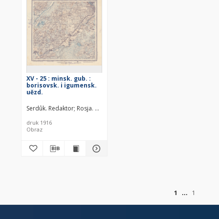
XV - 25 : minsk. gub. :
borisovsk. i igumensk.
uězd.
Serdûk. Redaktor
Rosja. Armiâ. Glavnyj štab. Litografìâ kartografič
druk 1916
Obraz
of
1
1