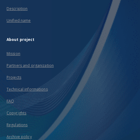
Description
Unified name
About project
Mission
Partners and organization
Projects
Technical informations
FAQ
Copyrights
Regulations
Archive policy