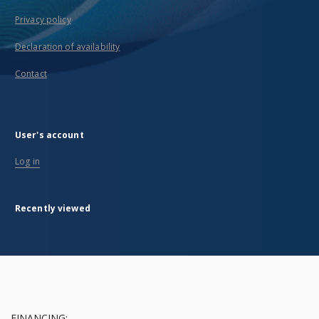
Privacy policy
Declaration of availability
Contact
User's account
Log in
Recently viewed
FINANCING: