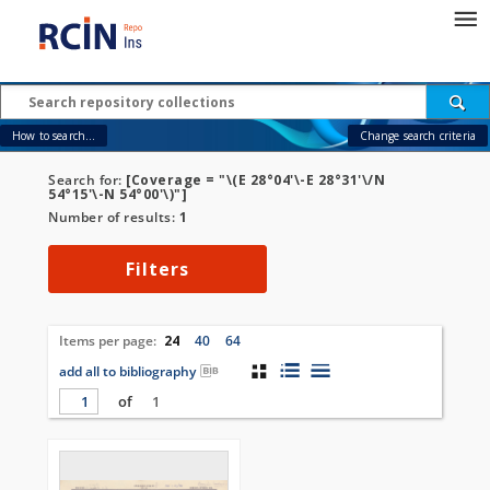
How to search...
Change search criteria
Search for:
[Coverage = "\(E 28°04'\-E 28°31'\/N
54°15'\-N 54°00'\)"]
Number of results:
1
Filters
Items per page:
24
40
64
add all to bibliography
of
1