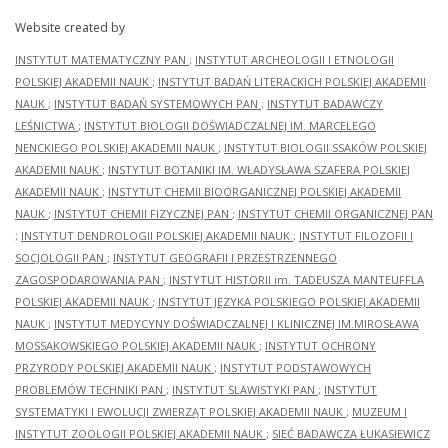
Website created by
INSTYTUT MATEMATYCZNY PAN
;
INSTYTUT ARCHEOLOGII I ETNOLOGII
POLSKIEJ AKADEMII NAUK
;
INSTYTUT BADAŃ LITERACKICH POLSKIEJ AKADEMII
NAUK
;
INSTYTUT BADAŃ SYSTEMOWYCH PAN
;
INSTYTUT BADAWCZY
LEŚNICTWA
;
INSTYTUT BIOLOGII DOŚWIADCZALNEJ IM. MARCELEGO
NENCKIEGO POLSKIEJ AKADEMII NAUK
;
INSTYTUT BIOLOGII SSAKÓW POLSKIEJ
AKADEMII NAUK
;
INSTYTUT BOTANIKI IM. WŁADYSŁAWA SZAFERA POLSKIEJ
AKADEMII NAUK
;
INSTYTUT CHEMII BIOORGANICZNEJ POLSKIEJ AKADEMII
NAUK
;
INSTYTUT CHEMII FIZYCZNEJ PAN
;
INSTYTUT CHEMII ORGANICZNEJ PAN
;
INSTYTUT DENDROLOGII POLSKIEJ AKADEMII NAUK
;
INSTYTUT FILOZOFII I
SOCJOLOGII PAN
;
INSTYTUT GEOGRAFII I PRZESTRZENNEGO
ZAGOSPODAROWANIA PAN
;
INSTYTUT HISTORII im. TADEUSZA MANTEUFFLA
POLSKIEJ AKADEMII NAUK
;
INSTYTUT JĘZYKA POLSKIEGO POLSKIEJ AKADEMII
NAUK
;
INSTYTUT MEDYCYNY DOŚWIADCZALNEJ I KLINICZNEJ IM.MIROSŁAWA
MOSSAKOWSKIEGO POLSKIEJ AKADEMII NAUK
;
INSTYTUT OCHRONY
PRZYRODY POLSKIEJ AKADEMII NAUK
;
INSTYTUT PODSTAWOWYCH
PROBLEMÓW TECHNIKI PAN
;
INSTYTUT SLAWISTYKI PAN
;
INSTYTUT
SYSTEMATYKI I EWOLUCJI ZWIERZĄT POLSKIEJ AKADEMII NAUK
;
MUZEUM I
INSTYTUT ZOOLOGII POLSKIEJ AKADEMII NAUK
;
SIEĆ BADAWCZA ŁUKASIEWICZ