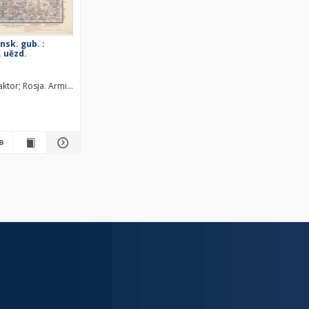
lensk. gub. :
 uězd.
oziańskich. Redaktor
aktor
Rosja. Armiâ. Glavnyj štab. Litografìâ kartografičeskago zavedenìâ. Wyd
Instytut Wojskowo-Geograficzny (Warszawa). Wydawca