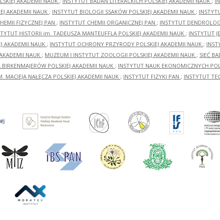
LSKIEJ AKADEMII NAUK
;
INSTYTUT BADAŃ LITERACKICH POLSKIEJ AKADEMII NAUK
;
I
EJ AKADEMII NAUK
;
INSTYTUT BIOLOGII SSAKÓW POLSKIEJ AKADEMII NAUK
;
INSTYT
HEMII FIZYCZNEJ PAN
;
INSTYTUT CHEMII ORGANICZNEJ PAN
;
INSTYTUT DENDROLOGI
STYTUT HISTORII im. TADEUSZA MANTEUFFLA POLSKIEJ AKADEMII NAUK
;
INSTYTUT J
EJ AKADEMII NAUK
;
INSTYTUT OCHRONY PRZYRODY POLSKIEJ AKADEMII NAUK
;
INST
 AKADEMII NAUK
;
MUZEUM I INSTYTUT ZOOLOGII POLSKIEJ AKADEMII NAUK
;
SIEĆ B
RA BIRKENMAJERÓW POLSKIEJ AKADEMII NAUK
;
INSTYTUT NAUK EKONOMICZNYCH POLS
M. MACIEJA NAŁĘCZA POLSKIEJ AKADEMII NAUK
;
INSTYTUT FIZYKI PAN
;
INSTYTUT TE