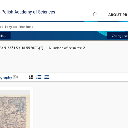
ABOUT PR
h...
Change sea
\/N 55°15'\-N 55°00'\)"]
Number of results:
2
iography