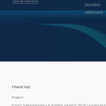
View all collections
Description
Unified name
FINANCING:
Project I
Project "Digital Repository of Scientific Institutes" [RCIN] co-financed b