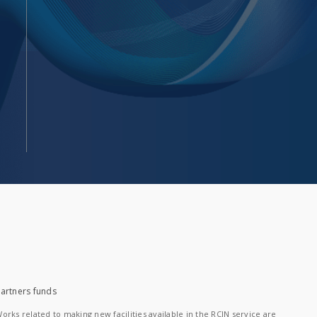
artners funds
orks related to making new facilities available in the RCIN service are