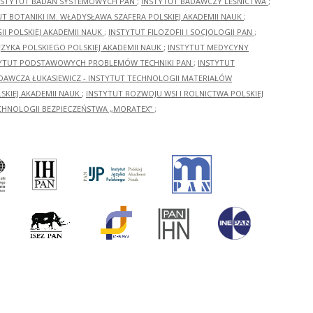
NSTYTUT BADAŃ SYSTEMOWYCH PAN
;
INSTYTUT BADAWCZY LEŚNICTWA
;
UT BOTANIKI IM. WŁADYSŁAWA SZAFERA POLSKIEJ AKADEMII NAUK
;
I POLSKIEJ AKADEMII NAUK
;
INSTYTUT FILOZOFII I SOCJOLOGII PAN
;
ĘZYKA POLSKIEGO POLSKIEJ AKADEMII NAUK
;
INSTYTUT MEDYCYNY
YTUT PODSTAWOWYCH PROBLEMÓW TECHNIKI PAN
;
INSTYTUT
ADAWCZA ŁUKASIEWICZ - INSTYTUT TECHNOLOGII MATERIAŁÓW
KIEJ AKADEMII NAUK
;
INSTYTUT ROZWOJU WSI I ROLNICTWA POLSKIEJ
CHNOLOGII BEZPIECZEŃSTWA „MORATEX”
;