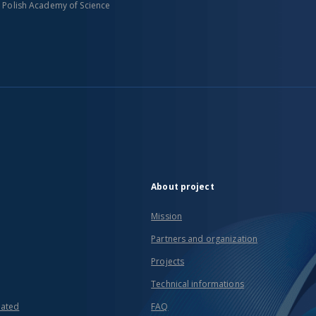
n Polish Academy of Science
About project
Mission
Partners and organization
Projects
Technical informations
eated
FAQ