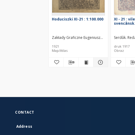
Hoduciszki XI-21 : 1:100.000
XI - 21 : vi
svencânsk.
Zakłady Graficzne Eugeniusza i dra Kazimierza K
Serdûk. Red
1921
druk 1917
Map/Atlas
Obraz
CONTACT
Address