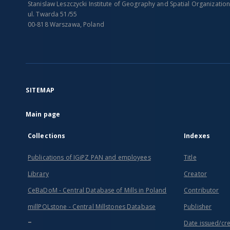
Stanislaw Leszczycki Institute of Geography and Spatial Organizatio
ul. Twarda 51/55
00-818 Warszawa, Poland
SITEMAP
Main page
Collections
Indexes
Publications of IGiPZ PAN and employees
Title
Library
Creator
CeBaDoM - Central Database of Mills in Poland
Contributor
millPOLstone - Central Millstones Database
Publisher
...
Date issued/cr