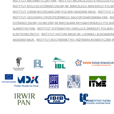
INSTYTUT MATEMATYCZNY PAN
;
INSTYTUT ARCHEOLOGII I ETNOLOGII PO
INSTYTUT BIOLOGII DOŚWIADCZALNEJ IM. MARCELEGO NENCKIEGO POLSKI
INSTYTUT CHEMII BIOORGANICZNEJ POLSKIEJ AKADEMII NAUK
;
INSTYTUT C
INSTYTUT GEOGRAFII I PRZESTRZENNEGO ZAGOSPODAROWANIA PAN
;
IN
DOŚWIADCZALNEJ I KLINICZNEJ IM.MIROSŁAWA MOSSAKOWSKIEGO POLSKI
SLAWISTYKI PAN
;
INSTYTUT SYSTEMATYKI I EWOLUCJI ZWIERZĄT POLSKIEJ
ELEKTRONICZNYCH
;
INSTYTUT HISTORII NAUKI IM. LUDWIKA I ALEKSAND
AKADEMII NAUK
;
INSTYTUT BIOCYBERNETYKI I INŻYNIERII BIOMEDYCZNEJ I