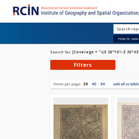
How to searc
Search for:
[Coverage = "\(E 26°16'\-E 26°43'
Filters
Items per page:
24
40
64
add all to bibl