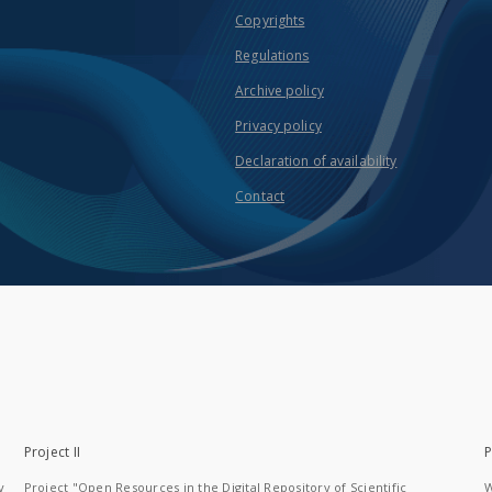
Copyrights
Regulations
Archive policy
Privacy policy
Declaration of availability
Contact
Project II
P
y
Project "Open Resources in the Digital Repository of Scientific
W