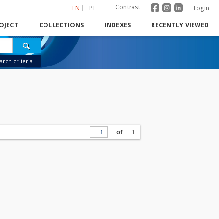
Contrast
EN
PL
Login
OJECT
COLLECTIONS
INDEXES
RECENTLY VIEWED
rch criteria
of
1