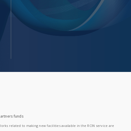
artners funds
orks related to making new facilities available in the RCIN service are