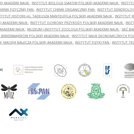
EJ AKADEMII NAUK
;
INSTYTUT BIOLOGII SSAKÓW POLSKIEJ AKADEMII NAUK
;
INSTYT
HEMII FIZYCZNEJ PAN
;
INSTYTUT CHEMII ORGANICZNEJ PAN
;
INSTYTUT DENDROLOGI
STYTUT HISTORII im. TADEUSZA MANTEUFFLA POLSKIEJ AKADEMII NAUK
;
INSTYTUT J
EJ AKADEMII NAUK
;
INSTYTUT OCHRONY PRZYRODY POLSKIEJ AKADEMII NAUK
;
INST
 AKADEMII NAUK
;
MUZEUM I INSTYTUT ZOOLOGII POLSKIEJ AKADEMII NAUK
;
SIEĆ B
RA BIRKENMAJERÓW POLSKIEJ AKADEMII NAUK
;
INSTYTUT NAUK EKONOMICZNYCH POLS
M. MACIEJA NAŁĘCZA POLSKIEJ AKADEMII NAUK
;
INSTYTUT FIZYKI PAN
;
INSTYTUT TE