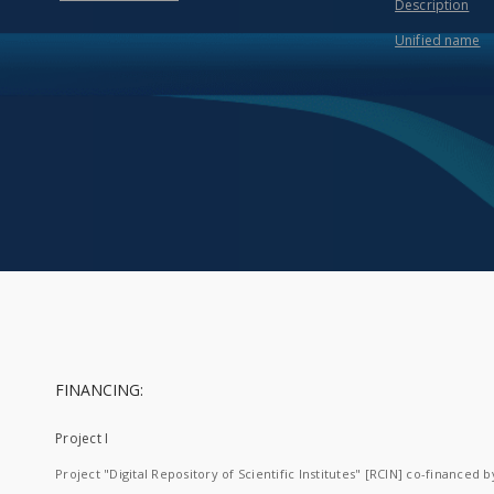
Description
Unified name
FINANCING:
Project I
Project "Digital Repository of Scientific Institutes" [RCIN] co-financed b