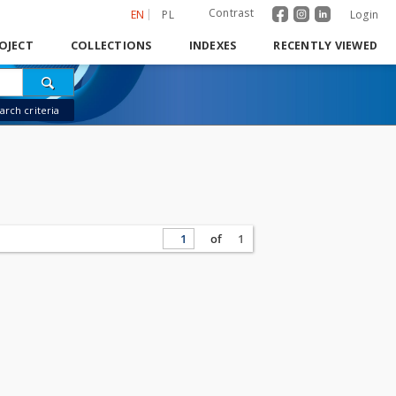
Contrast
EN
PL
Login
OJECT
COLLECTIONS
INDEXES
RECENTLY VIEWED
rch criteria
of
1