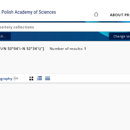
ABOUT PR
h...
Change sea
\/N 53°06'\-N 52°36'\)"]
Number of results:
1
iography