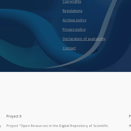
Copyrights
Regulations
Archive policy
Privacy policy
Declaration of availability
Contact
Project II
P
y
Project "Open Resources in the Digital Repository of Scientific
W