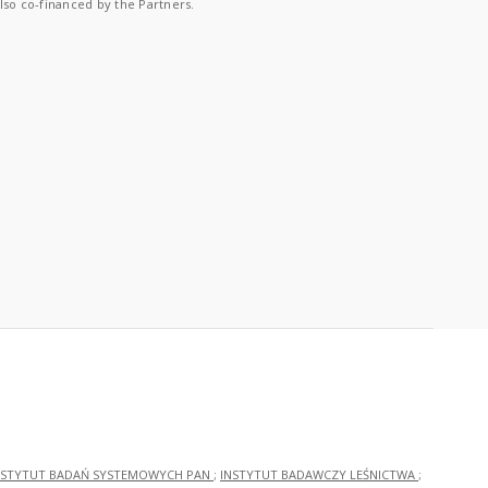
lso co-financed by the Partners.
NSTYTUT BADAŃ SYSTEMOWYCH PAN
;
INSTYTUT BADAWCZY LEŚNICTWA
;