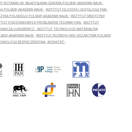
UT BOTANIKI IM. WŁADYSŁAWA SZAFERA POLSKIEJ AKADEMII NAUK
;
I POLSKIEJ AKADEMII NAUK
;
INSTYTUT FILOZOFII I SOCJOLOGII PAN
;
ĘZYKA POLSKIEGO POLSKIEJ AKADEMII NAUK
;
INSTYTUT MEDYCYNY
YTUT PODSTAWOWYCH PROBLEMÓW TECHNIKI PAN
;
INSTYTUT
ADAWCZA ŁUKASIEWICZ - INSTYTUT TECHNOLOGII MATERIAŁÓW
KIEJ AKADEMII NAUK
;
INSTYTUT ROZWOJU WSI I ROLNICTWA POLSKIEJ
CHNOLOGII BEZPIECZEŃSTWA „MORATEX”
;