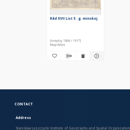
Râd XVII List 5 : g. minskoj
[między 1866 i 1917]
Map/Atlas
CONTACT
Address
Stanislaw Leszczycki Institute of Geography and Spatial Organizatio