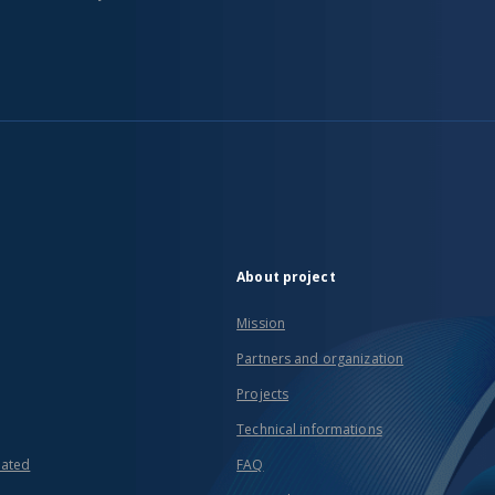
About project
Mission
Partners and organization
Projects
Technical informations
eated
FAQ