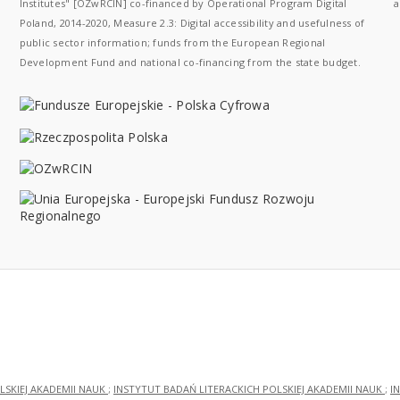
Institutes" [OZwRCIN] co-financed by Operational Program Digital
a
Poland, 2014-2020, Measure 2.3: Digital accessibility and usefulness of
public sector information; funds from the European Regional
Development Fund and national co-financing from the state budget.
LSKIEJ AKADEMII NAUK
;
INSTYTUT BADAŃ LITERACKICH POLSKIEJ AKADEMII NAUK
;
I