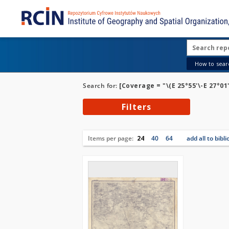
How to searc
Search for:
[Coverage = "\(E 25°55'\-E 27°01'
Filters
Items per page:
24
40
64
add all to bibl