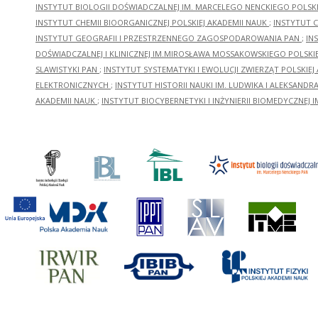
INSTYTUT BIOLOGII DOŚWIADCZALNEJ IM. MARCELEGO NENCKIEGO POLSKI
INSTYTUT CHEMII BIOORGANICZNEJ POLSKIEJ AKADEMII NAUK
;
INSTYTUT C
INSTYTUT GEOGRAFII I PRZESTRZENNEGO ZAGOSPODAROWANIA PAN
;
IN
DOŚWIADCZALNEJ I KLINICZNEJ IM.MIROSŁAWA MOSSAKOWSKIEGO POLSKI
SLAWISTYKI PAN
;
INSTYTUT SYSTEMATYKI I EWOLUCJI ZWIERZĄT POLSKIEJ
ELEKTRONICZNYCH
;
INSTYTUT HISTORII NAUKI IM. LUDWIKA I ALEKSAND
AKADEMII NAUK
;
INSTYTUT BIOCYBERNETYKI I INŻYNIERII BIOMEDYCZNEJ I