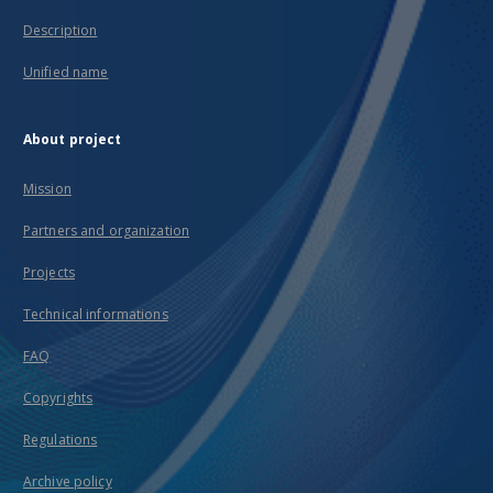
Description
Unified name
About project
Mission
Partners and organization
Projects
Technical informations
FAQ
Copyrights
Regulations
Archive policy