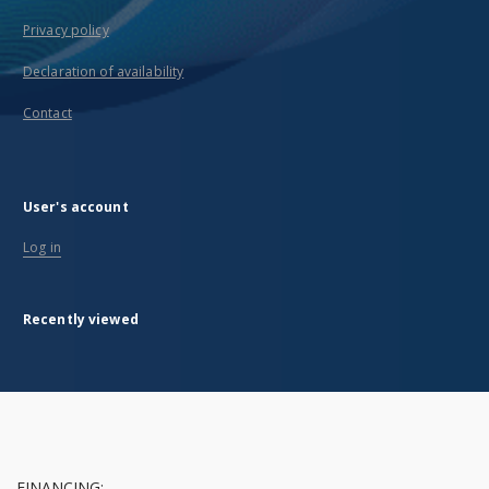
Privacy policy
Declaration of availability
Contact
User's account
Log in
Recently viewed
FINANCING: