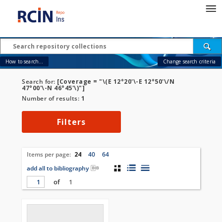
How to search...
Change search criteria
Search for:
[Coverage = "\(E 12°20'\-E 12°50'\/N
47°00'\-N 46°45'\)"]
Number of results:
1
Filters
Items per page:
24
40
64
add all to bibliography
of
1