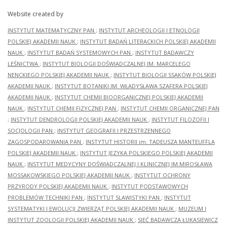
Website created by
INSTYTUT MATEMATYCZNY PAN
;
INSTYTUT ARCHEOLOGII I ETNOLOGII
POLSKIEJ AKADEMII NAUK
;
INSTYTUT BADAŃ LITERACKICH POLSKIEJ AKADEMII
NAUK
;
INSTYTUT BADAŃ SYSTEMOWYCH PAN
;
INSTYTUT BADAWCZY
LEŚNICTWA
;
INSTYTUT BIOLOGII DOŚWIADCZALNEJ IM. MARCELEGO
NENCKIEGO POLSKIEJ AKADEMII NAUK
;
INSTYTUT BIOLOGII SSAKÓW POLSKIEJ
AKADEMII NAUK
;
INSTYTUT BOTANIKI IM. WŁADYSŁAWA SZAFERA POLSKIEJ
AKADEMII NAUK
;
INSTYTUT CHEMII BIOORGANICZNEJ POLSKIEJ AKADEMII
NAUK
;
INSTYTUT CHEMII FIZYCZNEJ PAN
;
INSTYTUT CHEMII ORGANICZNEJ PAN
;
INSTYTUT DENDROLOGII POLSKIEJ AKADEMII NAUK
;
INSTYTUT FILOZOFII I
SOCJOLOGII PAN
;
INSTYTUT GEOGRAFII I PRZESTRZENNEGO
ZAGOSPODAROWANIA PAN
;
INSTYTUT HISTORII im. TADEUSZA MANTEUFFLA
POLSKIEJ AKADEMII NAUK
;
INSTYTUT JĘZYKA POLSKIEGO POLSKIEJ AKADEMII
NAUK
;
INSTYTUT MEDYCYNY DOŚWIADCZALNEJ I KLINICZNEJ IM.MIROSŁAWA
MOSSAKOWSKIEGO POLSKIEJ AKADEMII NAUK
;
INSTYTUT OCHRONY
PRZYRODY POLSKIEJ AKADEMII NAUK
;
INSTYTUT PODSTAWOWYCH
PROBLEMÓW TECHNIKI PAN
;
INSTYTUT SLAWISTYKI PAN
;
INSTYTUT
SYSTEMATYKI I EWOLUCJI ZWIERZĄT POLSKIEJ AKADEMII NAUK
;
MUZEUM I
INSTYTUT ZOOLOGII POLSKIEJ AKADEMII NAUK
;
SIEĆ BADAWCZA ŁUKASIEWICZ