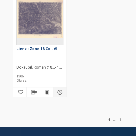
Lienz : Zone 18 Col. VII
Dokaupil, Roman (18...- 19...). Redaktor
Zbožen, Franz
1906
Obraz
of
1
1