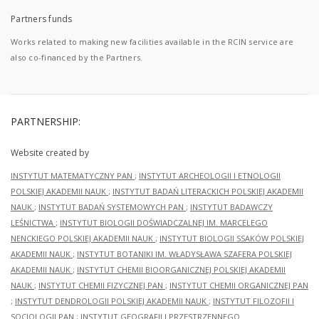
Partners funds
Works related to making new facilities available in the RCIN service are
also co-financed by the Partners.
PARTNERSHIP:
Website created by
INSTYTUT MATEMATYCZNY PAN
;
INSTYTUT ARCHEOLOGII I ETNOLOGII
POLSKIEJ AKADEMII NAUK
;
INSTYTUT BADAŃ LITERACKICH POLSKIEJ AKADEMII
NAUK
;
INSTYTUT BADAŃ SYSTEMOWYCH PAN
;
INSTYTUT BADAWCZY
LEŚNICTWA
;
INSTYTUT BIOLOGII DOŚWIADCZALNEJ IM. MARCELEGO
NENCKIEGO POLSKIEJ AKADEMII NAUK
;
INSTYTUT BIOLOGII SSAKÓW POLSKIEJ
AKADEMII NAUK
;
INSTYTUT BOTANIKI IM. WŁADYSŁAWA SZAFERA POLSKIEJ
AKADEMII NAUK
;
INSTYTUT CHEMII BIOORGANICZNEJ POLSKIEJ AKADEMII
NAUK
;
INSTYTUT CHEMII FIZYCZNEJ PAN
;
INSTYTUT CHEMII ORGANICZNEJ PAN
;
INSTYTUT DENDROLOGII POLSKIEJ AKADEMII NAUK
;
INSTYTUT FILOZOFII I
SOCJOLOGII PAN
;
INSTYTUT GEOGRAFII I PRZESTRZENNEGO