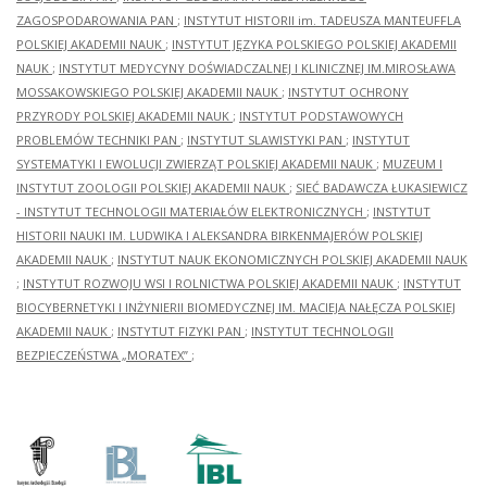
ZAGOSPODAROWANIA PAN
;
INSTYTUT HISTORII im. TADEUSZA MANTEUFFLA
POLSKIEJ AKADEMII NAUK
;
INSTYTUT JĘZYKA POLSKIEGO POLSKIEJ AKADEMII
NAUK
;
INSTYTUT MEDYCYNY DOŚWIADCZALNEJ I KLINICZNEJ IM.MIROSŁAWA
MOSSAKOWSKIEGO POLSKIEJ AKADEMII NAUK
;
INSTYTUT OCHRONY
PRZYRODY POLSKIEJ AKADEMII NAUK
;
INSTYTUT PODSTAWOWYCH
PROBLEMÓW TECHNIKI PAN
;
INSTYTUT SLAWISTYKI PAN
;
INSTYTUT
SYSTEMATYKI I EWOLUCJI ZWIERZĄT POLSKIEJ AKADEMII NAUK
;
MUZEUM I
INSTYTUT ZOOLOGII POLSKIEJ AKADEMII NAUK
;
SIEĆ BADAWCZA ŁUKASIEWICZ
- INSTYTUT TECHNOLOGII MATERIAŁÓW ELEKTRONICZNYCH
;
INSTYTUT
HISTORII NAUKI IM. LUDWIKA I ALEKSANDRA BIRKENMAJERÓW POLSKIEJ
AKADEMII NAUK
;
INSTYTUT NAUK EKONOMICZNYCH POLSKIEJ AKADEMII NAUK
;
INSTYTUT ROZWOJU WSI I ROLNICTWA POLSKIEJ AKADEMII NAUK
;
INSTYTUT
BIOCYBERNETYKI I INŻYNIERII BIOMEDYCZNEJ IM. MACIEJA NAŁĘCZA POLSKIEJ
AKADEMII NAUK
;
INSTYTUT FIZYKI PAN
;
INSTYTUT TECHNOLOGII
BEZPIECZEŃSTWA „MORATEX”
;