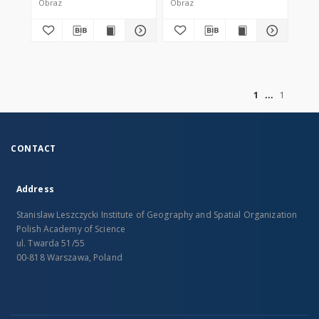
Obraz
Obraz
Conecticut, And Rhode
Island, Divided into
Counties and Townships
of
1
1
CONTACT
Address
Stanislaw Leszczycki Institute of Geography and Spatial Organization
Polish Academy of Science
ul. Twarda 51/55
00-818 Warszawa, Poland