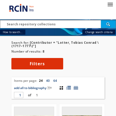
How to search...
Change search criteria
Search for:
[Contributor = "Lotter, Tobias Conrad \
(1717–1777\)"]
Number of results:
8
Filters
Items per page:
24
40
64
add all to bibliography
of
1