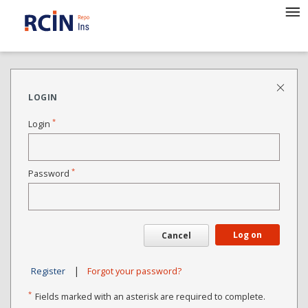
LOGIN
*
Login
*
Password
Log on
Cancel
|
Register
Forgot your password?
*
Fields marked with an asterisk are required to complete.