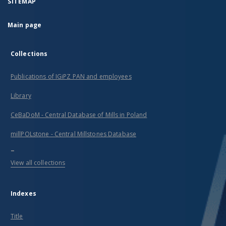
SITEMAP
Main page
Collections
Publications of IGiPZ PAN and employees
Library
CeBaDoM - Central Database of Mills in Poland
millPOLstone - Central Millstones Database
...
View all collections
Indexes
Title