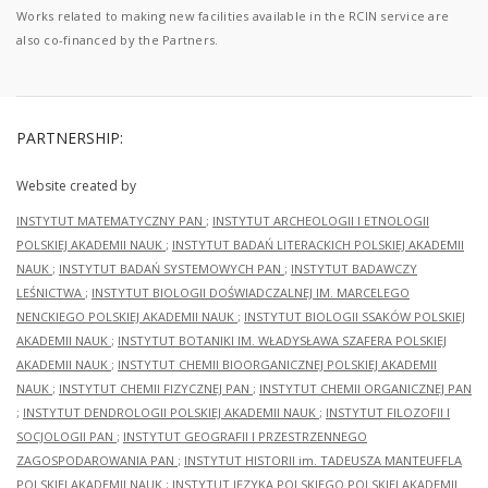
Works related to making new facilities available in the RCIN service are
also co-financed by the Partners.
PARTNERSHIP:
Website created by
INSTYTUT MATEMATYCZNY PAN
;
INSTYTUT ARCHEOLOGII I ETNOLOGII
POLSKIEJ AKADEMII NAUK
;
INSTYTUT BADAŃ LITERACKICH POLSKIEJ AKADEMII
NAUK
;
INSTYTUT BADAŃ SYSTEMOWYCH PAN
;
INSTYTUT BADAWCZY
LEŚNICTWA
;
INSTYTUT BIOLOGII DOŚWIADCZALNEJ IM. MARCELEGO
NENCKIEGO POLSKIEJ AKADEMII NAUK
;
INSTYTUT BIOLOGII SSAKÓW POLSKIEJ
AKADEMII NAUK
;
INSTYTUT BOTANIKI IM. WŁADYSŁAWA SZAFERA POLSKIEJ
AKADEMII NAUK
;
INSTYTUT CHEMII BIOORGANICZNEJ POLSKIEJ AKADEMII
NAUK
;
INSTYTUT CHEMII FIZYCZNEJ PAN
;
INSTYTUT CHEMII ORGANICZNEJ PAN
;
INSTYTUT DENDROLOGII POLSKIEJ AKADEMII NAUK
;
INSTYTUT FILOZOFII I
SOCJOLOGII PAN
;
INSTYTUT GEOGRAFII I PRZESTRZENNEGO
ZAGOSPODAROWANIA PAN
;
INSTYTUT HISTORII im. TADEUSZA MANTEUFFLA
POLSKIEJ AKADEMII NAUK
;
INSTYTUT JĘZYKA POLSKIEGO POLSKIEJ AKADEMII