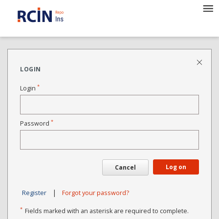
LOGIN
*
Login
*
Password
Log on
Cancel
|
Register
Forgot your password?
*
Fields marked with an asterisk are required to complete.