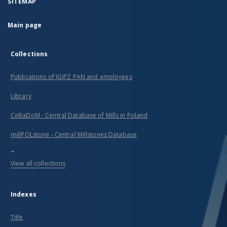
SITEMAP
Main page
Collections
Publications of IGiPZ PAN and employees
Library
CeBaDoM - Central Database of Mills in Poland
millPOLstone - Central Millstones Database
...
View all collections
Indexes
Title