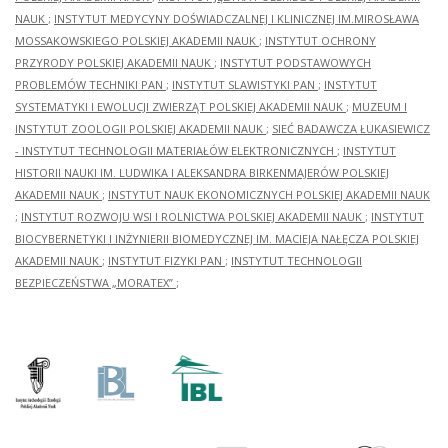
NAUK
;
INSTYTUT MEDYCYNY DOŚWIADCZALNEJ I KLINICZNEJ IM.MIROSŁAWA
MOSSAKOWSKIEGO POLSKIEJ AKADEMII NAUK
;
INSTYTUT OCHRONY
PRZYRODY POLSKIEJ AKADEMII NAUK
;
INSTYTUT PODSTAWOWYCH
PROBLEMÓW TECHNIKI PAN
;
INSTYTUT SLAWISTYKI PAN
;
INSTYTUT
SYSTEMATYKI I EWOLUCJI ZWIERZĄT POLSKIEJ AKADEMII NAUK
;
MUZEUM I
INSTYTUT ZOOLOGII POLSKIEJ AKADEMII NAUK
;
SIEĆ BADAWCZA ŁUKASIEWICZ
- INSTYTUT TECHNOLOGII MATERIAŁÓW ELEKTRONICZNYCH
;
INSTYTUT
HISTORII NAUKI IM. LUDWIKA I ALEKSANDRA BIRKENMAJERÓW POLSKIEJ
AKADEMII NAUK
;
INSTYTUT NAUK EKONOMICZNYCH POLSKIEJ AKADEMII NAUK
;
INSTYTUT ROZWOJU WSI I ROLNICTWA POLSKIEJ AKADEMII NAUK
;
INSTYTUT
BIOCYBERNETYKI I INŻYNIERII BIOMEDYCZNEJ IM. MACIEJA NAŁĘCZA POLSKIEJ
AKADEMII NAUK
;
INSTYTUT FIZYKI PAN
;
INSTYTUT TECHNOLOGII
BEZPIECZEŃSTWA „MORATEX”
;