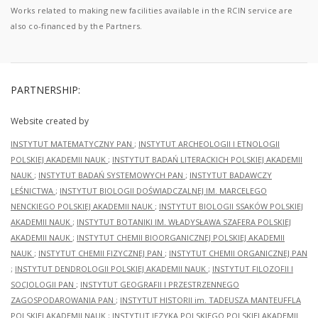
Works related to making new facilities available in the RCIN service are
also co-financed by the Partners.
PARTNERSHIP:
Website created by
INSTYTUT MATEMATYCZNY PAN
;
INSTYTUT ARCHEOLOGII I ETNOLOGII
POLSKIEJ AKADEMII NAUK
;
INSTYTUT BADAŃ LITERACKICH POLSKIEJ AKADEMII
NAUK
;
INSTYTUT BADAŃ SYSTEMOWYCH PAN
;
INSTYTUT BADAWCZY
LEŚNICTWA
;
INSTYTUT BIOLOGII DOŚWIADCZALNEJ IM. MARCELEGO
NENCKIEGO POLSKIEJ AKADEMII NAUK
;
INSTYTUT BIOLOGII SSAKÓW POLSKIEJ
AKADEMII NAUK
;
INSTYTUT BOTANIKI IM. WŁADYSŁAWA SZAFERA POLSKIEJ
AKADEMII NAUK
;
INSTYTUT CHEMII BIOORGANICZNEJ POLSKIEJ AKADEMII
NAUK
;
INSTYTUT CHEMII FIZYCZNEJ PAN
;
INSTYTUT CHEMII ORGANICZNEJ PAN
;
INSTYTUT DENDROLOGII POLSKIEJ AKADEMII NAUK
;
INSTYTUT FILOZOFII I
SOCJOLOGII PAN
;
INSTYTUT GEOGRAFII I PRZESTRZENNEGO
ZAGOSPODAROWANIA PAN
;
INSTYTUT HISTORII im. TADEUSZA MANTEUFFLA
POLSKIEJ AKADEMII NAUK
;
INSTYTUT JĘZYKA POLSKIEGO POLSKIEJ AKADEMII