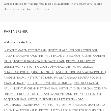
Works related to making new facilities available in the RCIN service are
also co-financed by the Partners.
PARTNERSHIP:
Website created by
INSTYTUT MATEMATYCZNY PAN
;
INSTYTUT ARCHEOLOGII I ETNOLOGII
POLSKIEJ AKADEMII NAUK
;
INSTYTUT BADAŃ LITERACKICH POLSKIEJ AKADEMII
NAUK
;
INSTYTUT BADAŃ SYSTEMOWYCH PAN
;
INSTYTUT BADAWCZY
LEŚNICTWA
;
INSTYTUT BIOLOGII DOŚWIADCZALNEJ IM. MARCELEGO
NENCKIEGO POLSKIEJ AKADEMII NAUK
;
INSTYTUT BIOLOGII SSAKÓW POLSKIEJ
AKADEMII NAUK
;
INSTYTUT BOTANIKI IM. WŁADYSŁAWA SZAFERA POLSKIEJ
AKADEMII NAUK
;
INSTYTUT CHEMII BIOORGANICZNEJ POLSKIEJ AKADEMII
NAUK
;
INSTYTUT CHEMII FIZYCZNEJ PAN
;
INSTYTUT CHEMII ORGANICZNEJ PAN
;
INSTYTUT DENDROLOGII POLSKIEJ AKADEMII NAUK
;
INSTYTUT FILOZOFII I
SOCJOLOGII PAN
;
INSTYTUT GEOGRAFII I PRZESTRZENNEGO
ZAGOSPODAROWANIA PAN
;
INSTYTUT HISTORII im. TADEUSZA MANTEUFFLA
POLSKIEJ AKADEMII NAUK
;
INSTYTUT JĘZYKA POLSKIEGO POLSKIEJ AKADEMII