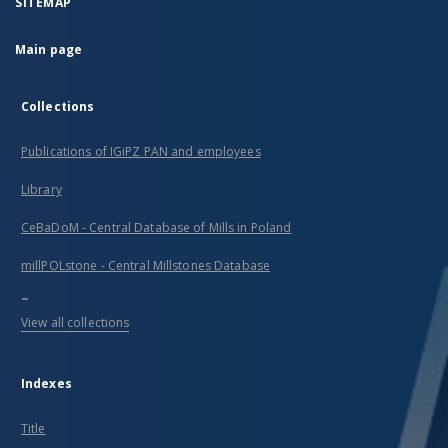
SITEMAP
Main page
Collections
Publications of IGiPZ PAN and employees
Library
CeBaDoM - Central Database of Mills in Poland
millPOLstone - Central Millstones Database
...
View all collections
Indexes
Title