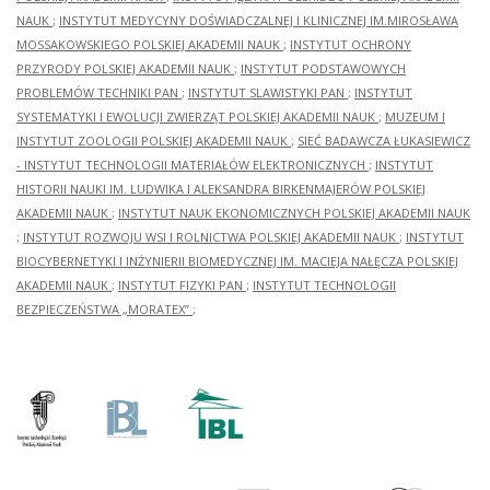
NAUK
;
INSTYTUT MEDYCYNY DOŚWIADCZALNEJ I KLINICZNEJ IM.MIROSŁAWA
MOSSAKOWSKIEGO POLSKIEJ AKADEMII NAUK
;
INSTYTUT OCHRONY
PRZYRODY POLSKIEJ AKADEMII NAUK
;
INSTYTUT PODSTAWOWYCH
PROBLEMÓW TECHNIKI PAN
;
INSTYTUT SLAWISTYKI PAN
;
INSTYTUT
SYSTEMATYKI I EWOLUCJI ZWIERZĄT POLSKIEJ AKADEMII NAUK
;
MUZEUM I
INSTYTUT ZOOLOGII POLSKIEJ AKADEMII NAUK
;
SIEĆ BADAWCZA ŁUKASIEWICZ
- INSTYTUT TECHNOLOGII MATERIAŁÓW ELEKTRONICZNYCH
;
INSTYTUT
HISTORII NAUKI IM. LUDWIKA I ALEKSANDRA BIRKENMAJERÓW POLSKIEJ
AKADEMII NAUK
;
INSTYTUT NAUK EKONOMICZNYCH POLSKIEJ AKADEMII NAUK
;
INSTYTUT ROZWOJU WSI I ROLNICTWA POLSKIEJ AKADEMII NAUK
;
INSTYTUT
BIOCYBERNETYKI I INŻYNIERII BIOMEDYCZNEJ IM. MACIEJA NAŁĘCZA POLSKIEJ
AKADEMII NAUK
;
INSTYTUT FIZYKI PAN
;
INSTYTUT TECHNOLOGII
BEZPIECZEŃSTWA „MORATEX”
;