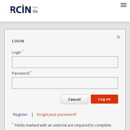
LOGIN
*
Login
*
Password
Log on
Cancel
|
Register
Forgot your password?
*
Fields marked with an asterisk are required to complete.