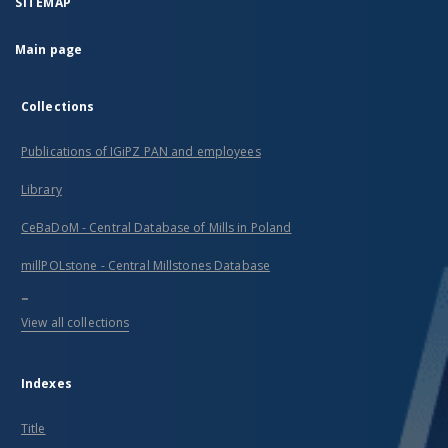
SITEMAP
Main page
Collections
Publications of IGiPZ PAN and employees
Library
CeBaDoM - Central Database of Mills in Poland
millPOLstone - Central Millstones Database
...
View all collections
Indexes
Title