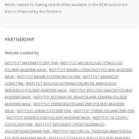
Works related to making new facilities available in the RCIN service are
also co-financed by the Partners.
PARTNERSHIP:
Website created by
INSTYTUT MATEMATYCZNY PAN
;
INSTYTUT ARCHEOLOGII I ETNOLOGII
POLSKIEJ AKADEMII NAUK
;
INSTYTUT BADAŃ LITERACKICH POLSKIEJ AKADEMII
NAUK
;
INSTYTUT BADAŃ SYSTEMOWYCH PAN
;
INSTYTUT BADAWCZY
LEŚNICTWA
;
INSTYTUT BIOLOGII DOŚWIADCZALNEJ IM. MARCELEGO
NENCKIEGO POLSKIEJ AKADEMII NAUK
;
INSTYTUT BIOLOGII SSAKÓW POLSKIEJ
AKADEMII NAUK
;
INSTYTUT BOTANIKI IM. WŁADYSŁAWA SZAFERA POLSKIEJ
AKADEMII NAUK
;
INSTYTUT CHEMII BIOORGANICZNEJ POLSKIEJ AKADEMII
NAUK
;
INSTYTUT CHEMII FIZYCZNEJ PAN
;
INSTYTUT CHEMII ORGANICZNEJ PAN
;
INSTYTUT DENDROLOGII POLSKIEJ AKADEMII NAUK
;
INSTYTUT FILOZOFII I
SOCJOLOGII PAN
;
INSTYTUT GEOGRAFII I PRZESTRZENNEGO
ZAGOSPODAROWANIA PAN
;
INSTYTUT HISTORII im. TADEUSZA MANTEUFFLA
POLSKIEJ AKADEMII NAUK
;
INSTYTUT JĘZYKA POLSKIEGO POLSKIEJ AKADEMII