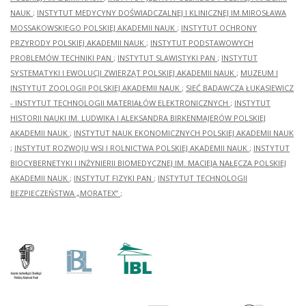
NAUK
;
INSTYTUT MEDYCYNY DOŚWIADCZALNEJ I KLINICZNEJ IM.MIROSŁAWA
MOSSAKOWSKIEGO POLSKIEJ AKADEMII NAUK
;
INSTYTUT OCHRONY
PRZYRODY POLSKIEJ AKADEMII NAUK
;
INSTYTUT PODSTAWOWYCH
PROBLEMÓW TECHNIKI PAN
;
INSTYTUT SLAWISTYKI PAN
;
INSTYTUT
SYSTEMATYKI I EWOLUCJI ZWIERZĄT POLSKIEJ AKADEMII NAUK
;
MUZEUM I
INSTYTUT ZOOLOGII POLSKIEJ AKADEMII NAUK
;
SIEĆ BADAWCZA ŁUKASIEWICZ
- INSTYTUT TECHNOLOGII MATERIAŁÓW ELEKTRONICZNYCH
;
INSTYTUT
HISTORII NAUKI IM. LUDWIKA I ALEKSANDRA BIRKENMAJERÓW POLSKIEJ
AKADEMII NAUK
;
INSTYTUT NAUK EKONOMICZNYCH POLSKIEJ AKADEMII NAUK
;
INSTYTUT ROZWOJU WSI I ROLNICTWA POLSKIEJ AKADEMII NAUK
;
INSTYTUT
BIOCYBERNETYKI I INŻYNIERII BIOMEDYCZNEJ IM. MACIEJA NAŁĘCZA POLSKIEJ
AKADEMII NAUK
;
INSTYTUT FIZYKI PAN
;
INSTYTUT TECHNOLOGII
BEZPIECZEŃSTWA „MORATEX”
;