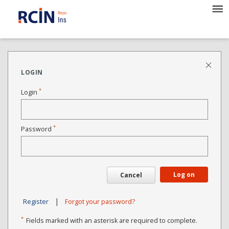
LOGIN
*
Login
*
Password
Log on
Cancel
|
Register
Forgot your password?
*
Fields marked with an asterisk are required to complete.