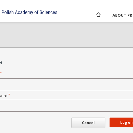
ABOUT PR
N
*
*
word
Log on
Cancel