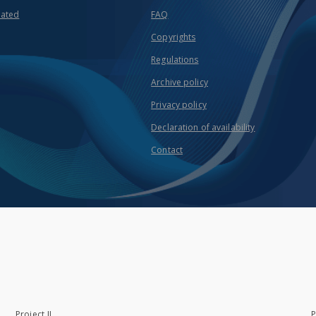
eated
FAQ
Copyrights
Regulations
Archive policy
Privacy policy
Declaration of availability
Contact
Project II
P