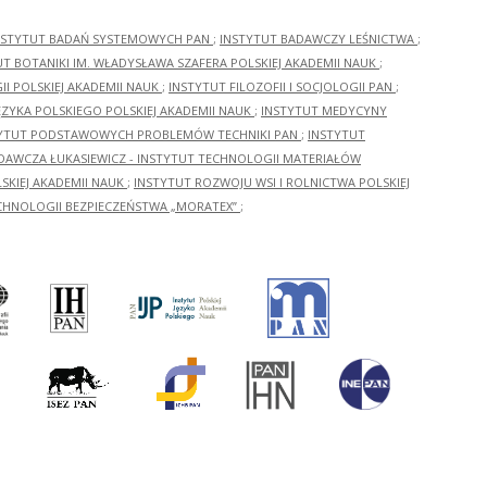
NSTYTUT BADAŃ SYSTEMOWYCH PAN
;
INSTYTUT BADAWCZY LEŚNICTWA
;
UT BOTANIKI IM. WŁADYSŁAWA SZAFERA POLSKIEJ AKADEMII NAUK
;
I POLSKIEJ AKADEMII NAUK
;
INSTYTUT FILOZOFII I SOCJOLOGII PAN
;
ĘZYKA POLSKIEGO POLSKIEJ AKADEMII NAUK
;
INSTYTUT MEDYCYNY
YTUT PODSTAWOWYCH PROBLEMÓW TECHNIKI PAN
;
INSTYTUT
ADAWCZA ŁUKASIEWICZ - INSTYTUT TECHNOLOGII MATERIAŁÓW
KIEJ AKADEMII NAUK
;
INSTYTUT ROZWOJU WSI I ROLNICTWA POLSKIEJ
CHNOLOGII BEZPIECZEŃSTWA „MORATEX”
;