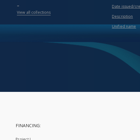
...
Date issued/cr
View all collections
Description
Unified name
FINANCING:
Project I