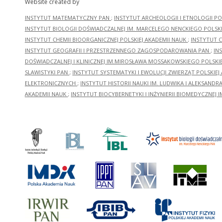
Website created by
INSTYTUT MATEMATYCZNY PAN
;
INSTYTUT ARCHEOLOGII I ETNOLOGII PO
INSTYTUT BIOLOGII DOŚWIADCZALNEJ IM. MARCELEGO NENCKIEGO POLSKI
INSTYTUT CHEMII BIOORGANICZNEJ POLSKIEJ AKADEMII NAUK
;
INSTYTUT C
INSTYTUT GEOGRAFII I PRZESTRZENNEGO ZAGOSPODAROWANIA PAN
;
IN
DOŚWIADCZALNEJ I KLINICZNEJ IM.MIROSŁAWA MOSSAKOWSKIEGO POLSKI
SLAWISTYKI PAN
;
INSTYTUT SYSTEMATYKI I EWOLUCJI ZWIERZĄT POLSKIEJ
ELEKTRONICZNYCH
;
INSTYTUT HISTORII NAUKI IM. LUDWIKA I ALEKSAND
AKADEMII NAUK
;
INSTYTUT BIOCYBERNETYKI I INŻYNIERII BIOMEDYCZNEJ I