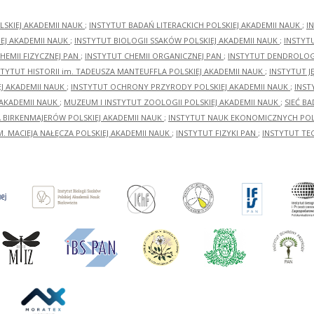
LSKIEJ AKADEMII NAUK
;
INSTYTUT BADAŃ LITERACKICH POLSKIEJ AKADEMII NAUK
;
I
EJ AKADEMII NAUK
;
INSTYTUT BIOLOGII SSAKÓW POLSKIEJ AKADEMII NAUK
;
INSTYT
HEMII FIZYCZNEJ PAN
;
INSTYTUT CHEMII ORGANICZNEJ PAN
;
INSTYTUT DENDROLOGI
STYTUT HISTORII im. TADEUSZA MANTEUFFLA POLSKIEJ AKADEMII NAUK
;
INSTYTUT J
EJ AKADEMII NAUK
;
INSTYTUT OCHRONY PRZYRODY POLSKIEJ AKADEMII NAUK
;
INST
 AKADEMII NAUK
;
MUZEUM I INSTYTUT ZOOLOGII POLSKIEJ AKADEMII NAUK
;
SIEĆ B
RA BIRKENMAJERÓW POLSKIEJ AKADEMII NAUK
;
INSTYTUT NAUK EKONOMICZNYCH POLS
M. MACIEJA NAŁĘCZA POLSKIEJ AKADEMII NAUK
;
INSTYTUT FIZYKI PAN
;
INSTYTUT TE