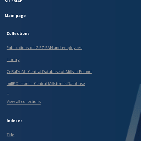
SITEMAP
Main page
Collections
Publications of IGiPZ PAN and employees
Library
CeBaDoM - Central Database of Mills in Poland
millPOLstone - Central Millstones Database
...
View all collections
Indexes
Title