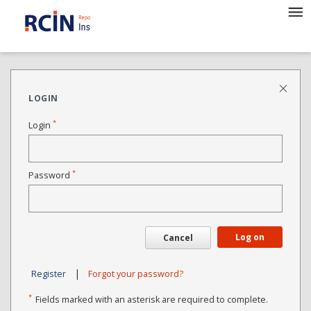
LOGIN
*
Login
*
Password
Log on
Cancel
|
Register
Forgot your password?
*
Fields marked with an asterisk are required to complete.