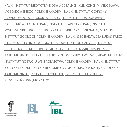
NAUK
;
INSTYTUT MEDYCYNY DOŚWIADCZALNEJ I KLINICZNEJ IM.MIROSŁAWA
MOSSAKOWSKIEGO POLSKIEJ AKADEMII NAUK
;
INSTYTUT OCHRONY
PRZYRODY POLSKIEJ AKADEMII NAUK
;
INSTYTUT PODSTAWOWYCH
PROBLEMÓW TECHNIKI PAN
;
INSTYTUT SLAWISTYKI PAN
;
INSTYTUT
SYSTEMATYKI I EWOLUCJI ZWIERZĄT POLSKIEJ AKADEMII NAUK
;
MUZEUM I
INSTYTUT ZOOLOGII POLSKIEJ AKADEMII NAUK
;
SIEĆ BADAWCZA ŁUKASIEWICZ
- INSTYTUT TECHNOLOGII MATERIAŁÓW ELEKTRONICZNYCH
;
INSTYTUT
HISTORII NAUKI IM. LUDWIKA I ALEKSANDRA BIRKENMAJERÓW POLSKIEJ
AKADEMII NAUK
;
INSTYTUT NAUK EKONOMICZNYCH POLSKIEJ AKADEMII NAUK
;
INSTYTUT ROZWOJU WSI I ROLNICTWA POLSKIEJ AKADEMII NAUK
;
INSTYTUT
BIOCYBERNETYKI I INŻYNIERII BIOMEDYCZNEJ IM. MACIEJA NAŁĘCZA POLSKIEJ
AKADEMII NAUK
;
INSTYTUT FIZYKI PAN
;
INSTYTUT TECHNOLOGII
BEZPIECZEŃSTWA „MORATEX”
;