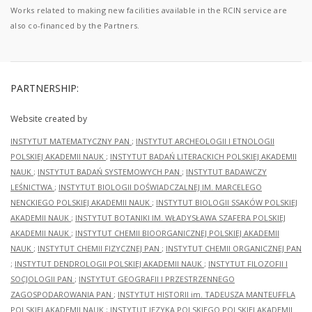
Works related to making new facilities available in the RCIN service are
also co-financed by the Partners.
PARTNERSHIP:
Website created by
INSTYTUT MATEMATYCZNY PAN
;
INSTYTUT ARCHEOLOGII I ETNOLOGII
POLSKIEJ AKADEMII NAUK
;
INSTYTUT BADAŃ LITERACKICH POLSKIEJ AKADEMII
NAUK
;
INSTYTUT BADAŃ SYSTEMOWYCH PAN
;
INSTYTUT BADAWCZY
LEŚNICTWA
;
INSTYTUT BIOLOGII DOŚWIADCZALNEJ IM. MARCELEGO
NENCKIEGO POLSKIEJ AKADEMII NAUK
;
INSTYTUT BIOLOGII SSAKÓW POLSKIEJ
AKADEMII NAUK
;
INSTYTUT BOTANIKI IM. WŁADYSŁAWA SZAFERA POLSKIEJ
AKADEMII NAUK
;
INSTYTUT CHEMII BIOORGANICZNEJ POLSKIEJ AKADEMII
NAUK
;
INSTYTUT CHEMII FIZYCZNEJ PAN
;
INSTYTUT CHEMII ORGANICZNEJ PAN
;
INSTYTUT DENDROLOGII POLSKIEJ AKADEMII NAUK
;
INSTYTUT FILOZOFII I
SOCJOLOGII PAN
;
INSTYTUT GEOGRAFII I PRZESTRZENNEGO
ZAGOSPODAROWANIA PAN
;
INSTYTUT HISTORII im. TADEUSZA MANTEUFFLA
POLSKIEJ AKADEMII NAUK
;
INSTYTUT JĘZYKA POLSKIEGO POLSKIEJ AKADEMII