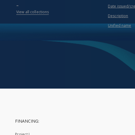
...
Date issued/cr
View all collections
Description
Unified name
FINANCING:
Project I