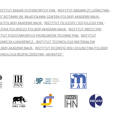
NSTYTUT BADAŃ SYSTEMOWYCH PAN
;
INSTYTUT BADAWCZY LEŚNICTWA
;
UT BOTANIKI IM. WŁADYSŁAWA SZAFERA POLSKIEJ AKADEMII NAUK
;
I POLSKIEJ AKADEMII NAUK
;
INSTYTUT FILOZOFII I SOCJOLOGII PAN
;
ĘZYKA POLSKIEGO POLSKIEJ AKADEMII NAUK
;
INSTYTUT MEDYCYNY
YTUT PODSTAWOWYCH PROBLEMÓW TECHNIKI PAN
;
INSTYTUT
ADAWCZA ŁUKASIEWICZ - INSTYTUT TECHNOLOGII MATERIAŁÓW
KIEJ AKADEMII NAUK
;
INSTYTUT ROZWOJU WSI I ROLNICTWA POLSKIEJ
CHNOLOGII BEZPIECZEŃSTWA „MORATEX”
;