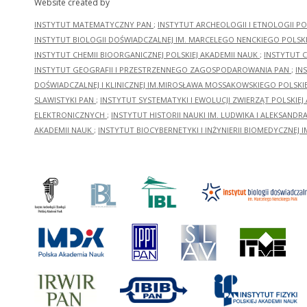
Website created by
INSTYTUT MATEMATYCZNY PAN
;
INSTYTUT ARCHEOLOGII I ETNOLOGII PO
INSTYTUT BIOLOGII DOŚWIADCZALNEJ IM. MARCELEGO NENCKIEGO POLSKI
INSTYTUT CHEMII BIOORGANICZNEJ POLSKIEJ AKADEMII NAUK
;
INSTYTUT C
INSTYTUT GEOGRAFII I PRZESTRZENNEGO ZAGOSPODAROWANIA PAN
;
IN
DOŚWIADCZALNEJ I KLINICZNEJ IM.MIROSŁAWA MOSSAKOWSKIEGO POLSKI
SLAWISTYKI PAN
;
INSTYTUT SYSTEMATYKI I EWOLUCJI ZWIERZĄT POLSKIEJ
ELEKTRONICZNYCH
;
INSTYTUT HISTORII NAUKI IM. LUDWIKA I ALEKSAND
AKADEMII NAUK
;
INSTYTUT BIOCYBERNETYKI I INŻYNIERII BIOMEDYCZNEJ I