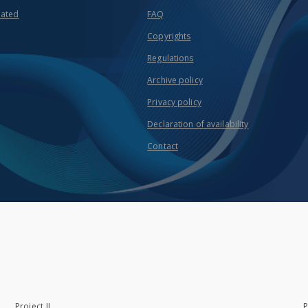
eated
FAQ
Copyrights
Regulations
Archive policy
Privacy policy
Declaration of availability
Contact
Project II
P