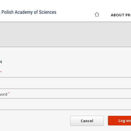
ABOUT PR
N
*
*
word
Log on
Cancel