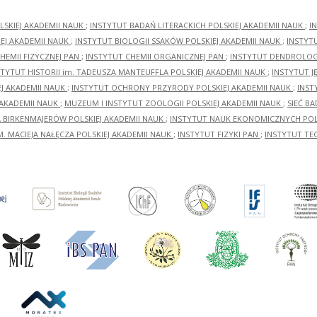
LSKIEJ AKADEMII NAUK
;
INSTYTUT BADAŃ LITERACKICH POLSKIEJ AKADEMII NAUK
;
I
EJ AKADEMII NAUK
;
INSTYTUT BIOLOGII SSAKÓW POLSKIEJ AKADEMII NAUK
;
INSTYT
HEMII FIZYCZNEJ PAN
;
INSTYTUT CHEMII ORGANICZNEJ PAN
;
INSTYTUT DENDROLOGI
STYTUT HISTORII im. TADEUSZA MANTEUFFLA POLSKIEJ AKADEMII NAUK
;
INSTYTUT J
EJ AKADEMII NAUK
;
INSTYTUT OCHRONY PRZYRODY POLSKIEJ AKADEMII NAUK
;
INST
 AKADEMII NAUK
;
MUZEUM I INSTYTUT ZOOLOGII POLSKIEJ AKADEMII NAUK
;
SIEĆ B
RA BIRKENMAJERÓW POLSKIEJ AKADEMII NAUK
;
INSTYTUT NAUK EKONOMICZNYCH POLS
M. MACIEJA NAŁĘCZA POLSKIEJ AKADEMII NAUK
;
INSTYTUT FIZYKI PAN
;
INSTYTUT TE